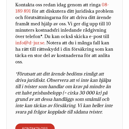
Kontakta oss redan idag genom att ringa
08-
189 891
för att diskutera ditt juridiska problem
och förutsättningarna för att driva ditt ärende
framåt med hjälp av oss. Vi ger dig upp till 10
minuters kostnadsfri inledande rådgivning
över telefon
*
. Du kan också skicka e-post till
info@d-jur.se
. Notera att du i många fall kan
ha rätt till rättsskydd i din försäkring som kan
täcka en stor del av kostnaderna för att anlita
oss.
*Förutsatt att ditt ärende bedöms rimligt att
driva juridiskt. Observera att vi inte kan hjälpa
till i tvister som handlar om krav på mindre än
ett halvt prisbasbelopp (= cirka 30 000 kr) på
grund av att dessa handläggs som småmål och
inte kan täckas av försäkring. Vi kan heller inte
svara på frågor kopplade till sådana tvister.
KONTAKTA OSS