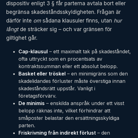
dispositiv enligt 3 § får parterna avtala bort eller
begränsa skadeståndsskyldigheten. Frågan är
därför inte
om
sådana klausuler finns, utan
hur
långt
de sträcker sig – och var gränsen för
giltighet går.
Cap-klausul
– ett maximalt tak på skadeståndet,
ofta uttryckt som en procentsats av
kontraktssumman eller ett absolut belopp.
Basket eller tröskel
– en minimigräns som den
skadelidandes förluster måste överstiga innan
skadeståndsrätt uppstår. Vanligt i
företagsförvärv.
De minimis
– enskilda anspråk under ett visst
belopp räknas inte, vilket förhindrar att
småposter belastar den ersättningsskyldiga
parten.
Friskrivning från indirekt förlust
– den