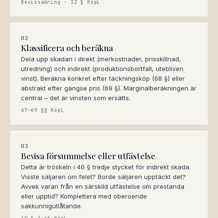
Bevissäkring · 32 § KöpL
02
Klassificera och beräkna
Dela upp skadan i direkt (merkostnader, prisskillnad,
utredning) och indirekt (produktionsbortfall, utebliven
vinst). Beräkna konkret efter täckningsköp (68 §) eller
abstrakt efter gängse pris (69 §). Marginalberäkningen är
central – det är vinsten som ersätts.
67–69 §§ KöpL
03
Bevisa försummelse eller utfästelse
Detta är tröskeln i 40 § tredje stycket för indirekt skada.
Visste säljaren om felet? Borde säljaren upptäckt det?
Avvek varan från en särskild utfästelse om prestanda
eller upptid? Komplettera med oberoende
sakkunnigutlåtande.