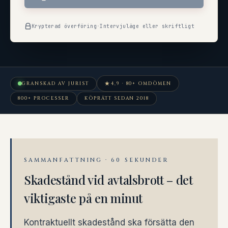
Krypterad överföring
·
Intervjuläge eller skriftligt
★
GRANSKAD AV JURIST
4,9 · 80+ OMDÖMEN
800+ PROCESSER
KÖPRÄTT SEDAN 2018
SAMMANFATTNING · 60 SEKUNDER
Skadestånd vid avtalsbrott – det
viktigaste på en minut
Kontraktuellt skadestånd ska försätta den