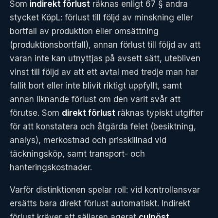
Som
indirekt förlust
räknas enligt 67 § andra
stycket KöpL: förlust till följd av minskning eller
bortfall av produktion eller omsättning
(produktionsbortfall), annan förlust till följd av att
varan inte kan utnyttjas på avsett sätt, utebliven
vinst till följd av att ett avtal med tredje man har
fallit bort eller inte blivit riktigt uppfyllt, samt
annan liknande förlust om den varit svår att
förutse. Som
direkt förlust
räknas typiskt utgifter
för att konstatera och åtgärda felet (besiktning,
analys), merkostnad och prisskillnad vid
täckningsköp, samt transport- och
hanteringskostnader.
Varför distinktionen spelar roll: vid kontrollansvar
ersätts bara direkt förlust automatiskt. Indirekt
förlust kräver att säljaren agerat
culpöst