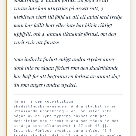
varan inte kan utnyttjas på avsett sätt, 3.
utebliven vinst till följd av att ett avtal med tredje
man har fallit bort eller inte har blivit riktigt
uppfyllt, och 4. annan liknande förlust, om den
varit svår att förutse.
Som indirekt förlust enligt andra stycket anses
dock inte en sådan förlust som den skadelidande
har haft för att begränsa en förlust av annat slag
än som anges i andra stycket.
Kärnan i den köprättsliga
skadeståndsberäkningen. Andra stycket är en
uttömmande uppräkning – är förlusten inte
någon av de fyra typerna räknas den per
definition som direkt skada och täcks av det
stränga kontrollansvaret i 27 och 40 §§.
Indirekt förlust ersätts bara enligt 40 §
tredje stycket, det vill säga vid försummelse