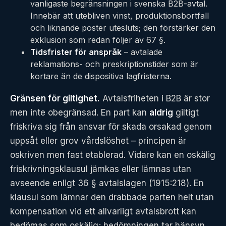
vanligaste begränsningen i svenska B2B-avtal.
Innebär att utebliven vinst, produktionsbortfall
och liknande poster utesluts; den förstärker den
exklusion som redan följer av 67 §.
Tidsfrister för anspråk
– avtalade
reklamations- och preskriptionstider som är
kortare än de dispositiva lagfristerna.
Gränsen för giltighet.
Avtalsfriheten i B2B är stor
men inte obegränsad. En part kan
aldrig
giltigt
friskriva sig från ansvar för skada orsakad genom
uppsåt eller grov vårdslöshet – principen är
oskriven men fast etablerad. Vidare kan en oskälig
friskrivningsklausul jämkas eller lämnas utan
avseende enligt 36 § avtalslagen (1915:218). En
klausul som lämnar den drabbade parten helt utan
kompensation vid ett allvarligt avtalsbrott kan
bedömas som oskälig; bedömningen tar hänsyn