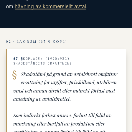
om
hävning av kommersiellt avtal
.
02 · LAGRUM (67 § KÖPL)
67 §
KÖPLAGEN (1990:931)
SKADESTÅNDETS OMFATTNING
Skadestånd på grund av avtalsbrott omfattar
ersättning för utgifter, prisskillnad, utebliven
vinst och annan direkt eller indirekt förlust med
anledning av avtalsbrottet.
Som indirekt förlust anses 1. förlust till följd av
minskning eller bortfall av produktion eller
omsättning, 2. annan förlust till följd av att