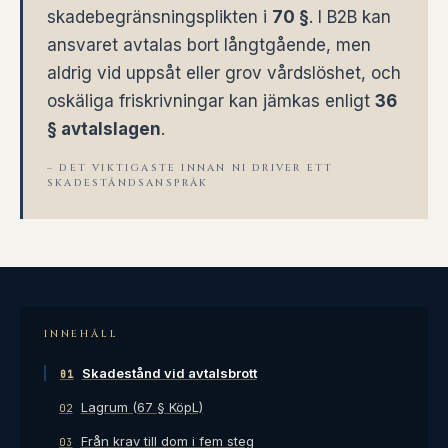
skadebegränsningsplikten i
70 §
. I B2B kan
ansvaret avtalas bort långtgående, men
aldrig vid uppsåt eller grov vårdslöshet, och
oskäliga friskrivningar kan jämkas enligt
36
§ avtalslagen
.
– DET VIKTIGASTE INNAN NI DRIVER ETT
SKADESTÅNDSANSPRÅK
INNEHÅLL
Skadestånd vid avtalsbrott
01
Lagrum (67 § KöpL)
02
Från krav till dom i fem steg
03