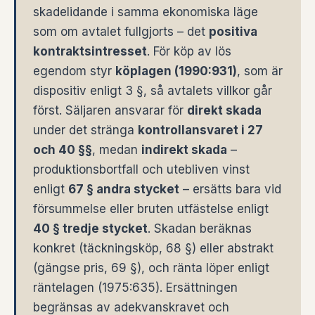
skadelidande i samma ekonomiska läge
som om avtalet fullgjorts – det
positiva
kontraktsintresset
. För köp av lös
egendom styr
köplagen (1990:931)
, som är
dispositiv enligt 3 §, så avtalets villkor går
först. Säljaren ansvarar för
direkt skada
under det stränga
kontrollansvaret i 27
och 40 §§
, medan
indirekt skada
–
produktionsbortfall och utebliven vinst
enligt
67 § andra stycket
– ersätts bara vid
försummelse eller bruten utfästelse enligt
40 § tredje stycket
. Skadan beräknas
konkret (täckningsköp, 68 §) eller abstrakt
(gängse pris, 69 §), och ränta löper enligt
räntelagen (1975:635). Ersättningen
begränsas av adekvanskravet och