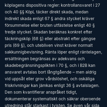
köplagens dispositiva regler: kontrollansvaret i 27
och 40 §§ KöpL täcker direkt skada, medan
indirekt skada enligt 67 § andra stycket kräver
försummelse eller bruten utfästelse enligt 40 §
tredje stycket. Skadan beräknas konkret efter
täckningsköp (68 §) eller abstrakt efter gängse
pris (69 §), och utebliven vinst kräver normalt
sakkunnigbevisning. Ränta löper enligt räntelagen,
ersättningen begränsas av adekvans och
skadebegränsningsplikten i 70 §, och i B2B kan
ansvaret avtalas bort långtgående – men aldrig
vid uppsåt eller grov vårdslöshet, och oskäliga
friskrivningar kan jämkas enligt 36 § avtalslagen.
Den som kvantifierar anspråket tidigt,
dokumenterar systematiskt och säkrar oberoende
utredning står starkast i tvisten. Se även vår sida