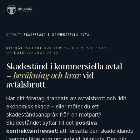
KÖPRÄTT
/
SKADESTÅND I KOMMERSIELLA AVTAL
KÖPRÄTTSGUIDE B2B
·
KÖPLAGEN 1990:931 / CISG
·
UPPDATERAD 2026-05-30
Skadestånd i kommersiella avtal
–
beräkning och krav
vid
avtalsbrott
Har ditt företag drabbats av avtalsbrott och lidit
ekonomisk skada – eller möter du ett
skadeståndsanspråk från en motpart?
Skadeståndet syftar till det
positiva
kontraktsintresset
: att försätta den skadelidande
i samma läge som om avtalet fullgjorts. Den här