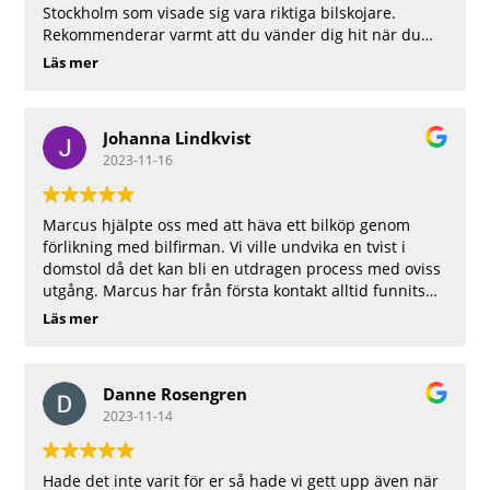
Stockholm som visade sig vara riktiga bilskojare.
Rekommenderar varmt att du vänder dig hit när du
behöver juristhjälp.
Läs mer
Johanna Lindkvist
2023-11-16
Marcus hjälpte oss med att häva ett bilköp genom
förlikning med bilfirman. Vi ville undvika en tvist i
domstol då det kan bli en utdragen process med oviss
utgång. Marcus har från första kontakt alltid funnits
tillgänglig med snabb återkoppling och han har var
Läs mer
varit ett stort stöd under hela processen.
Danne Rosengren
2023-11-14
Hade det inte varit för er så hade vi gett upp även när