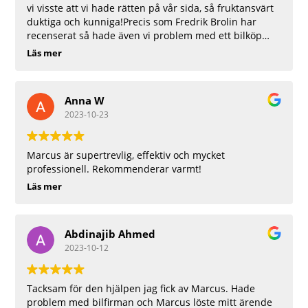
vi visste att vi hade rätten på vår sida, så fruktansvärt
duktiga och kunniga!Precis som Fredrik Brolin har
recenserat så hade även vi problem med ett bilköp
med kass Kamkedja , fick också prata med en Marcus
Läs mer
som hjälpte oss efter att vi Vunnit i ARN och
bilhandlaren slutat svara på våra mail och samtal.
Med hjälp av Marcus så blev det ett lyckligt slut för vår
Anna W
del! Rekommenderar starkt!! Tack så mycket!!
2023-10-23
Marcus är supertrevlig, effektiv och mycket
professionell. Rekommenderar varmt!
Läs mer
Abdinajib Ahmed
2023-10-12
Tacksam för den hjälpen jag fick av Marcus. Hade
problem med bilfirman och Marcus löste mitt ärende