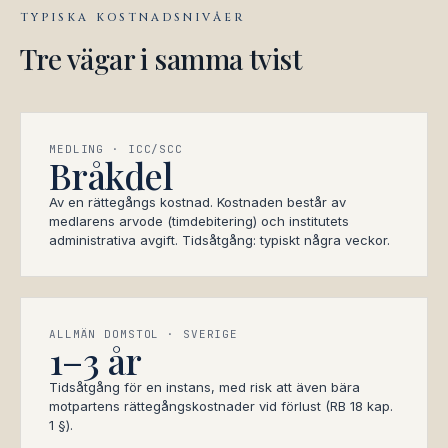
TYPISKA KOSTNADSNIVÅER
Tre vägar i samma tvist
MEDLING · ICC/SCC
Bråkdel
Av en rättegångs kostnad. Kostnaden består av
medlarens arvode (timdebitering) och institutets
administrativa avgift. Tidsåtgång: typiskt några veckor.
ALLMÄN DOMSTOL · SVERIGE
1–3 år
Tidsåtgång för en instans, med risk att även bära
motpartens rättegångskostnader vid förlust (RB 18 kap.
1 §).