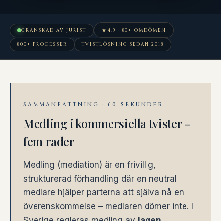
★
GRANSKAD AV JURIST
4,9 · 80+ OMDÖMEN
800+ PROCESSER
TVISTLÖSNING SEDAN 2018
SAMMANFATTNING · 60 SEKUNDER
Medling i kommersiella tvister –
fem rader
Medling (mediation) är en frivillig,
strukturerad förhandling där en neutral
medlare hjälper parterna att själva nå en
överenskommelse – medlaren dömer inte. I
Sverige regleras medling av
lagen