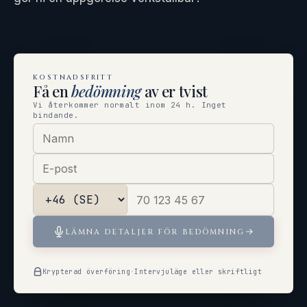
KOSTNADSFRITT
Få en
bedömning
av er tvist
Vi återkommer normalt inom 24 h. Inget
bindande.
LÄMNA DETALJER FÖR BEDÖMNING
Krypterad överföring
·
Intervjuläge eller skriftligt