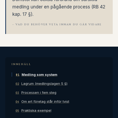
medling under en pågående process (RB 42
kap. 17 §).
– VAD DU BEHÖVER VETA INNAN DU GÅR VIDARE
INNEHÅLL
Medling som system
01
Lagrum (medlingslagen 5 §)
02
Processen i fem steg
03
Om ert företag står inför tvist
04
Praktiska exempel
05