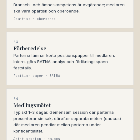
Bransch- och ämneskompetens är avgörande; medlaren
ska vara opartisk och oberoende.
Opartisk · oberoende
03
Förberedelse
Parterna lämnar korta positionspapper till medlaren.
Internt görs BATNA-analys och förlikningsspann
fastställs.
Position paper · BATNA
04
Medlingsmötet
Typiskt 1–3 dagar. Gemensam session där parterna
presenterar sin sak, därefter separata möten (caucus)
där medlaren pendlar mellan parterna under
konfidentialitet.
Joint session · caucus