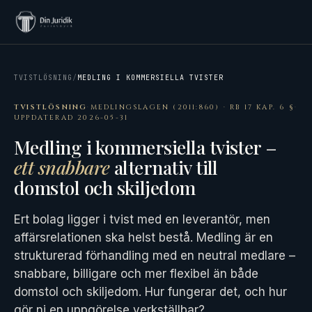
TVISTLÖSNING
/
MEDLING I KOMMERSIELLA TVISTER
TVISTLÖSNING
·
MEDLINGSLAGEN (2011:860) · RB 17 KAP. 6 §
·
UPPDATERAD 2026-05-31
Medling i kommersiella tvister –
ett snabbare
alternativ till
domstol och skiljedom
Ert bolag ligger i tvist med en leverantör, men
affärsrelationen ska helst bestå. Medling är en
strukturerad förhandling med en neutral medlare –
snabbare, billigare och mer flexibel än både
domstol och skiljedom. Hur fungerar det, och hur
gör ni en uppgörelse verkställbar?