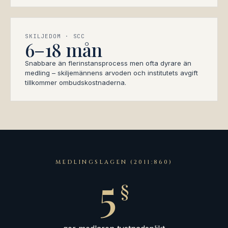
SKILJEDOM · SCC
6–18 mån
Snabbare än flerinstansprocess men ofta dyrare än
medling – skiljemännens arvoden och institutets avgift
tillkommer ombudskostnaderna.
MEDLINGSLAGEN (2011:860)
5
§