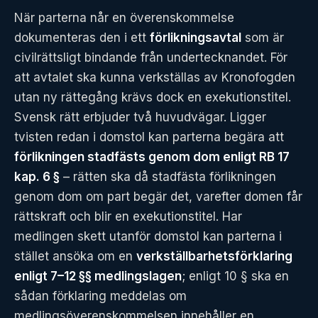
När parterna når en överenskommelse
dokumenteras den i ett
förlikningsavtal
som är
civilrättsligt bindande från undertecknandet. För
att avtalet ska kunna verkställas av Kronofogden
utan ny rättegång krävs dock en exekutionstitel.
Svensk rätt erbjuder två huvudvägar. Ligger
tvisten redan i domstol kan parterna begära att
förlikningen stadfästs genom dom enligt RB 17
kap. 6 §
– rätten ska då stadfästa förlikningen
genom dom om part begär det, varefter domen får
rättskraft och blir en exekutionstitel. Har
medlingen skett utanför domstol kan parterna i
stället ansöka om en
verkställbarhetsförklaring
enligt 7–12 §§ medlingslagen
; enligt 10 § ska en
sådan förklaring meddelas om
medlingsöverenskommelsen innehåller en