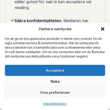
sätter golvet för vad ni kan acceptera vid
medling.
Säkra konfidentialiteten.
Medlaren har
tystnadsplikt enligt 5 § medlingslagen – men
Hantera samtycke
reglera även sekretess mellan parterna och
mot omvärlden.
För att ge en bra upplevelse använder vi teknik som cookies för att
lagra och/eller komma åt enhetsinformation. När du samtycker till
dessa tekniker kan vi behandla data som surfbeteende eller unika
Planera verkställigheten i förväg.
ID:n på denna webbplats. Om du inte samtycker eller om du återkallar
ditt samtycke kan detta påverka vissa funktioner negativt.
Verkställbarhetsförklaring (medlingslagen 7–
12 §§) eller stadfästelse genom dom (RB 17
kap. 6 §) ger uppgörelsen kraft av
Acceptera
exekutionstitel.
Neka
Väg medling mot behovet av
Visa preferenser
säkerhetsåtgärder och prejudikat.
Krävs
kvarstad eller ett vägledande avgörande är
Integritetspolicy
domstol rätt väg – medling kan inte leverera