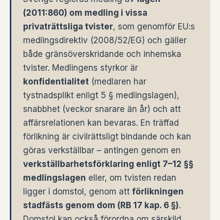
(2011:860) om medling i vissa
privaträttsliga tvister
, som genomför EU:s
medlingsdirektiv (2008/52/EG) och gäller
både gränsöverskridande och inhemska
tvister. Medlingens styrkor är
konfidentialitet
(medlaren har
tystnadsplikt enligt 5 § medlingslagen),
snabbhet (veckor snarare än år) och att
affärsrelationen kan bevaras. En träffad
förlikning är civilrättsligt bindande och kan
göras verkställbar – antingen genom en
verkställbarhetsförklaring enligt 7–12 §§
medlingslagen
eller, om tvisten redan
ligger i domstol, genom att
förlikningen
stadfästs genom dom (RB 17 kap. 6 §)
.
Domstol kan också förordna om särskild