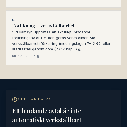
05
Förlikning + verkställbarhet
Vid samsyn upprättas ett skriftligt, bindande
förlikningsavtal. Det kan göras verkställbart via
verkställbarhetsförklaring (medlingslagen 7–12 §§) eller
stadfästas genom dom (RB 17 kap. 6 §).
RB 17 kap. 6 §
ATT TÄNKA PÅ
Ett bindande avtal är inte
automatiskt verkställbart