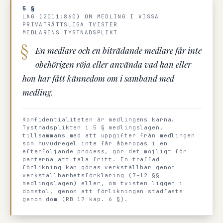
5 §
LAG (2011:860) OM MEDLING I VISSA
PRIVATRÄTTSLIGA TVISTER
MEDLARENS TYSTNADSPLIKT
En medlare och en biträdande medlare får inte
obehörigen röja eller använda vad han eller
hon har fått kännedom om i samband med
medling.
Konfidentialiteten är medlingens kärna.
Tystnadsplikten i 5 § medlingslagen,
tillsammans med att uppgifter från medlingen
som huvudregel inte får åberopas i en
efterföljande process, gör det möjligt för
parterna att tala fritt. En träffad
förlikning kan göras verkställbar genom
verkställbarhetsförklaring (7–12 §§
medlingslagen) eller, om tvisten ligger i
domstol, genom att förlikningen stadfästs
genom dom (RB 17 kap. 6 §).