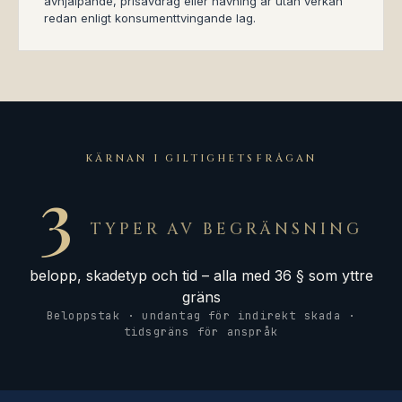
avhjälpande, prisavdrag eller hävning är utan verkan
redan enligt konsumenttvingande lag.
KÄRNAN I GILTIGHETSFRÅGAN
3
TYPER AV BEGRÄNSNING
belopp, skadetyp och tid – alla med 36 § som yttre
gräns
Beloppstak · undantag för indirekt skada ·
tidsgräns för anspråk