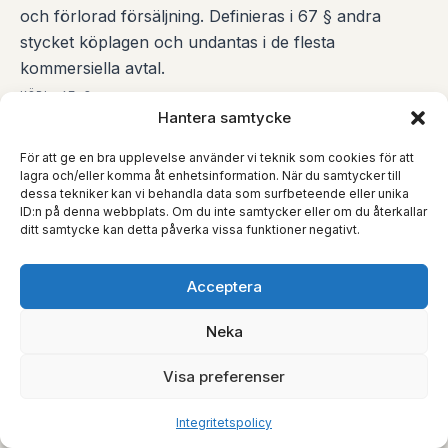
och förlorad försäljning. Definieras i 67 § andra
stycket köplagen och undantas i de flesta
kommersiella avtal.
KÖPL 67 §
Hantera samtycke
För att ge en bra upplevelse använder vi teknik som cookies för att
Grov vårdslöshet
lagra och/eller komma åt enhetsinformation. När du samtycker till
dessa tekniker kan vi behandla data som surfbeteende eller unika
Kvalificerad oaktsamhet. En friskrivning från eget
ID:n på denna webbplats. Om du inte samtycker eller om du återkallar
uppsåtligt eller grovt vårdslöst handlande godtas i
ditt samtycke kan detta påverka vissa funktioner negativt.
princip inte – tröskeln för att ändå åsidosätta villkoret
är dock hög och bedöms i en helhetsvärdering.
Acceptera
36 § AvtL
Neka
Inkorporering
Visa preferenser
Att ett villkor blivit avtalsinnehåll genom tydlig
Integritetspolicy
hänvisning och tillgänglighet. Särskilt betungande