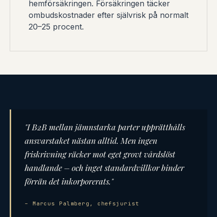
hemförsäkringen. Försäkringen täcker
ombudskostnader efter självrisk på normalt
20–25 procent.
"I B2B mellan jämnstarka parter upprätthålls
ansvarstaket nästan alltid. Men ingen
friskrivning räcker mot eget grovt vårdslöst
handlande – och inget standardvillkor binder
förrän det inkorporerats."
– Marcus Palmberg, chefsjurist