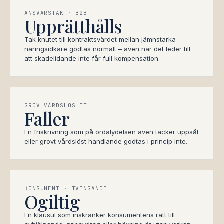
ANSVARSTAK · B2B
Upprätthålls
Tak knutet till kontraktsvärdet mellan jämnstarka
näringsidkare godtas normalt – även när det leder till
att skadelidande inte får full kompensation.
GROV VÅRDSLÖSHET
Faller
En friskrivning som på ordalydelsen även täcker uppsåt
eller grovt vårdslöst handlande godtas i princip inte.
KONSUMENT · TVINGANDE
Ogiltig
En klausul som inskränker konsumentens rätt till