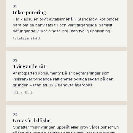
01
Inkorporering
Har klausulen blivit avtalsinnehåll? Standardvillkor binder
bara om de hänvisats till och varit tillgängliga. Särskilt
betungande villkor binder inte utan tydlig upplysning.
Avtalsinnehåll
02
Tvingande rätt
Är motparten konsument? Då är begränsningar som
inskränker tvingande rättigheter ogiltiga redan på den
grunden – utan att 36 § behöver åberopas.
KKL / KtjL
03
Grov vårdslöshet
Omfattar friskrivningen uppsåt eller grov vårdslöshet? En