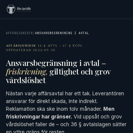
AFFÄRSJURIDIK
/
ANSVARSBEGRÄNSNING I AVTAL
AFFÄRSJURIDIK
·
36 § AVTL / 67 § KÖPL
·
UPPDATERAD 2026-05-30
Ansvarsbegränsning i avtal –
friskrivning,
giltighet och grov
vårdslöshet
Nästan varje affärsavtal har ett tak. Leverantören
ansvarar för direkt skada, inte indirekt.
Reklamation ska ske inom tolv månader.
Men
friskrivningar har gränser.
Vid uppsåt och grov
vårdslöshet faller de – och 36 § avtalslagen sätter
en yttre gräns för resten.