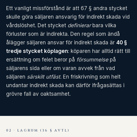
Ett vanligt missförstånd är att 67 § andra stycket
skulle göra säljaren ansvarig för indirekt skada vid
vårdslöshet. Det stycket
definierar
bara vilka
förluster som är indirekta. Den regel som ändå
ålägger säljaren ansvar för indirekt skada är
40 §
tredje stycket köplagen
: köparen har alltid rätt till
ersättning om felet beror på
försummelse
på
säljarens sida eller om varan avvek från vad
säljaren
särskilt utfäst
. En friskrivning som helt
undantar indirekt skada kan därför ifrågasättas i
grövre fall av oaktsamhet.
02 · LAGRUM (36 § AVTL)