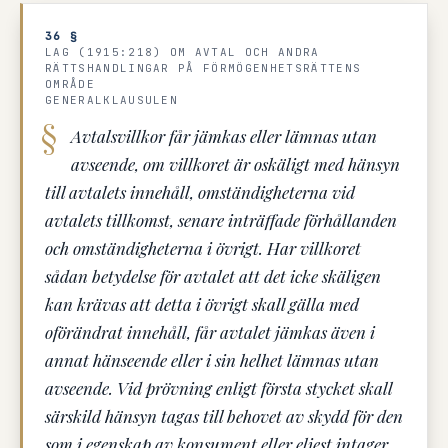
36 §
LAG (1915:218) OM AVTAL OCH ANDRA
RÄTTSHANDLINGAR PÅ FÖRMÖGENHETSRÄTTENS
OMRÅDE
GENERALKLAUSULEN
Avtalsvillkor får jämkas eller lämnas utan
avseende, om villkoret är oskäligt med hänsyn
till avtalets innehåll, omständigheterna vid
avtalets tillkomst, senare inträffade förhållanden
och omständigheterna i övrigt. Har villkoret
sådan betydelse för avtalet att det icke skäligen
kan krävas att detta i övrigt skall gälla med
oförändrat innehåll, får avtalet jämkas även i
annat hänseende eller i sin helhet lämnas utan
avseende. Vid prövning enligt första stycket skall
särskild hänsyn tagas till behovet av skydd för den
som i egenskap av konsument eller eljest intager