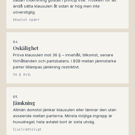
sådan friskrivning godtas i princip inte. Tröskeln för att
ändå sätta klausulen åt sidan är hög men inte
oöverstiglig.
Absolut spärr
04
Oskälighet
Pröva klausulen mot 36 § – innehåll, tillkomst, senare
förhållanden och partsbalans. I B2B mellan jämnstarka
parter tillämpas jämkning restriktivt.
36 § AvtL
05
Jämkning
Allmän domstol jämkar klausulen eller lämnar den utan
avseende mellan parterna. Minsta möjliga ingrepp är
huvudregel; hela avtalet bort är sista utväg.
Civilrättsligt