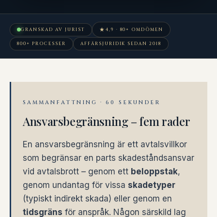
★
GRANSKAD AV JURIST
4,9 · 80+ OMDÖMEN
800+ PROCESSER
AFFÄRSJURIDIK SEDAN 2018
SAMMANFATTNING · 60 SEKUNDER
Ansvarsbegränsning – fem rader
En ansvarsbegränsning är ett avtalsvillkor
som begränsar en parts skadeståndsansvar
vid avtalsbrott – genom ett
beloppstak
,
genom undantag för vissa
skadetyper
(typiskt indirekt skada) eller genom en
tidsgräns
för anspråk. Någon särskild lag