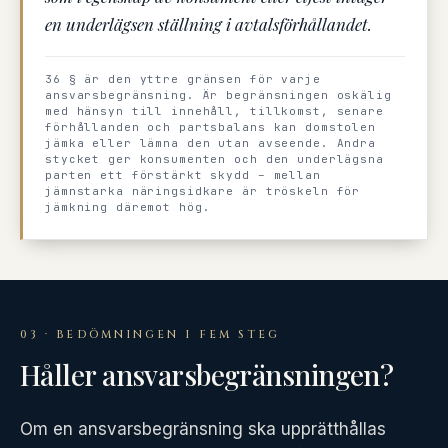
en underlägsen ställning i avtalsförhållandet.
36 § är den yttre gränsen för varje
ansvarsbegränsning. Är begränsningen oskälig
med hänsyn till innehåll, tillkomst, senare
förhållanden och partsbalans kan domstolen
jämka eller lämna den utan avseende. Andra
stycket ger konsumenten och den underlägsna
parten ett förstärkt skydd – mellan
jämnstarka näringsidkare är tröskeln för
jämkning däremot hög.
03 · BEDÖMNINGEN I FEM STEG
Håller ansvarsbegränsningen?
Om en ansvarsbegränsning ska upprätthållas