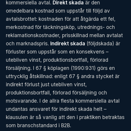
kommersiella avtal.
Direkt skada
är den
omedelbara kostnad som uppstår till följd av
avtalsbrottet: kostnaden för att åtgärda ett fel,
merkostnad för täckningsköp, utrednings- och
reklamationskostnader, prisskillnad mellan avtalat
och marknadspris.
Indirekt skada
(följdskada) är
förluster som uppstår som en konsekvens –
utebliven vinst, produktionsbortfall, förlorad
försäljning. I 67 § köplagen (1990:931) görs en
uttrycklig åtskillnad: enligt 67 § andra stycket är
indirekt förlust just utebliven vinst,
produktionsbortfall, förlorad försäljning och
motsvarande. I de allra flesta kommersiella avtal
undantas ansvaret för indirekt skada helt –
klausulen är så vanlig att den i praktiken betraktas
som branschstandard i B2B.