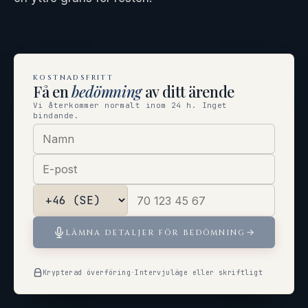
KOSTNADSFRITT
Få en
bedömning
av ditt ärende
Vi återkommer normalt inom 24 h. Inget
bindande.
LÄMNA DETALJER FÖR BEDÖMNING
Krypterad överföring
·
Intervjuläge eller skriftligt