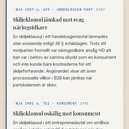
NJA 1987 s. 639 · UNDERLÄGSEN PART
1987
Skiljeklausul jämkad mot svag
näringsidkare
En skiljeklausul i ett handelsagentavtal lämnades
utan avseende enligt 36 § avtalslagen. Trots att
motparten formellt var näringsidkare ansåg HD att
han var i behov av samma skydd som en konsument
och inte kunde bära kostnaderna för ett
skiljeförfarande. Avgörandet visar att även
processuella villkor i B2B kan jämkas när
partsbalansen är skev.
NJA 1981 s. 711 · KONSUMENT
1981
Skiljeklausul oskälig mot konsument
En skiljeklausul i ett entreprenadavtal om småhus