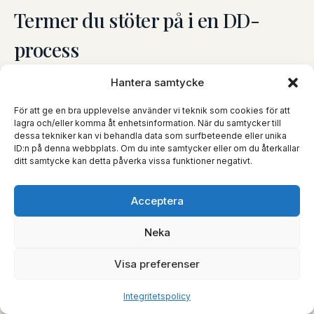
Termer du stöter på i en DD-
process
Hantera samtycke
Due diligence (DD)
För att ge en bra upplevelse använder vi teknik som cookies för att
lagra och/eller komma åt enhetsinformation. När du samtycker till
Systematisk granskning av ett målbolag inför förvärv.
dessa tekniker kan vi behandla data som surfbeteende eller unika
ID:n på denna webbplats. Om du inte samtycker eller om du återkallar
Omfattar normalt juridiska, finansiella och
ditt samtycke kan detta påverka vissa funktioner negativt.
skattemässiga förhållanden och styr vilka garantier
och indemnities som behövs i SPA.
Acceptera
GRANSKNING
Neka
Datarum (VDR)
Visa preferenser
Virtuellt datarum där säljaren gör handlingarna
Integritetspolicy
tillgängliga för köparens granskare. Vad som lagts i