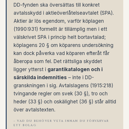
DD-fynden ska översättas till konkret
avtalsskydd i aktieöverlåtelseavtalet (SPA).
Aktier är lös egendom, varför köplagen
(1990:931) formellt är tillämplig men i ett
välskrivet SPA i princip helt bortavtalad;
köplagens 20 § om köparens undersökning
kan dock påverka vad köparen efteråt får
åberopa som fel. Det rättsliga skyddet
ligger ytterst i
garantikatalogen och i
särskilda indemnities
– inte i DD-
granskningen i sig. Avtalslagens (1915:218)
tvingande regler om svek (30 §), tro och
heder (33 §) och oskälighet (36 §) står alltid
över avtalstexten.
– VAD DU BEHÖVER VETA INNAN DU FÖRVÄRVAR
ETT BOLAG