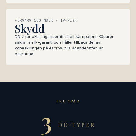
FÖRVÄRV 100 MSEK · IP-RISK
Skydd
DD visar oklar äganderätt till ett kärnpatent. Köparen
säkrar en IP-garanti och håller tillbaka del av
köpeskillingen på escrow tills äganderätten är
bekräftad.
TRE SPÅR
3
DD-TYPER