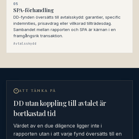
05
SPA-förhandling
DD-fynden översätts till avtalsskydd: garantier, specific
indemnities, prisavdrag eller villkorad tillträdesdag.
Sambandet mellan rapporten och SPA är kärnan i en
framgångsrik transaktion.
Avtalsskydd
ATT TÄNKA PÅ
DD utan koppling till avtalet är
bortkastad tid
Värdet av en due diligence ligger inte i
rapporten utan i att varje fynd översätts till en