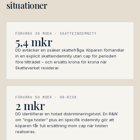
situationer
FÖRVÄRV 30 MSEK · SKATTEINDEMNITY
5,4 mkr
DD avtäcker en osäker skattefråga. Köparen förhandlar
in en explicit skatteindemnity utan cap för perioden
före tillträdet – och ersätts krona för krona när
Skatteverket reviderar.
FÖRVÄRV 50 MSEK · HR-RISK
2 mkr
DD identifierar en hotad diskrimineringstvist. En R&W
om "inga tvister" plus en specifik indemnity gör att
köparen får full ersättning inom cap när tvisten
realiseras.