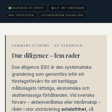
★
GRANSKAD AV JURIST
4,9 · 80+ OMDÖMEN
800+ PROCESSER
AFFÄRSJURIDIK SEDAN 2018
SAMMANFATTNING · 60 SEKUNDER
Due diligence – fem rader
Due diligence (DD) är den systematiska
granskning som genomförs inför ett
företagsförvärv för att kartlägga
målbolagets rättsliga, ekonomiska och
skattemässiga förhållanden. Vid svenska
förvärv – aktieöverlåtelse eller inkråmsköp –
råder i stor utsträckning
avtalsfrihet
, så