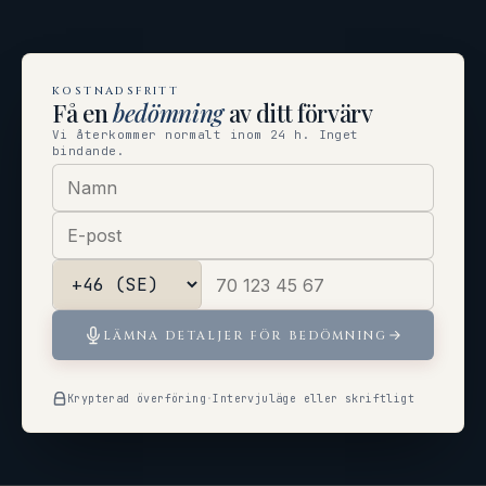
KOSTNADSFRITT
Få en
bedömning
av ditt förvärv
Vi återkommer normalt inom 24 h. Inget
bindande.
LÄMNA DETALJER FÖR BEDÖMNING
Krypterad överföring
·
Intervjuläge eller skriftligt