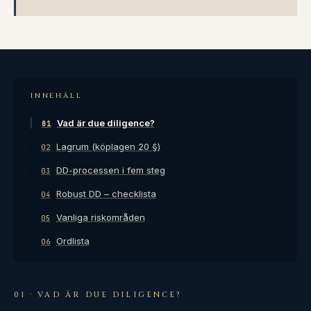
INNEHÅLL
Vad är due diligence?
01
Lagrum (köplagen 20 §)
02
DD-processen i fem steg
03
Robust DD – checklista
04
Vanliga riskområden
05
Ordlista
06
01 · VAD ÄR DUE DILIGENCE?