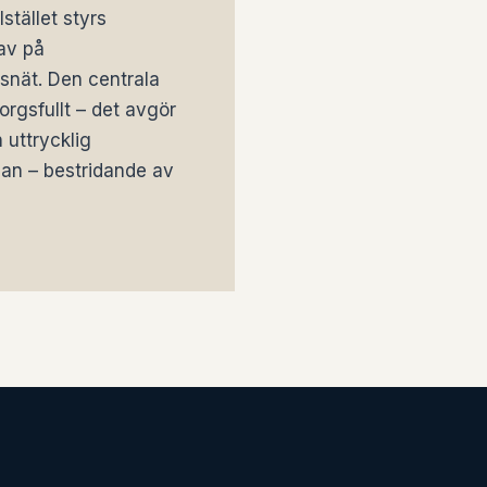
stället styrs
rav på
snät. Den centrala
orgsfullt – det avgör
 uttrycklig
jan – bestridande av