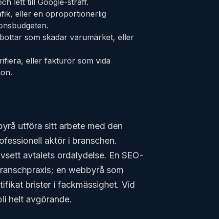
 lett till Google-straff.
fik, eller en oproportionerlig
nonsbudgeten.
r bottar som skadar varumärket, eller
ifiera, eller fakturor som vida
ion.
 byrå utföra sitt arbete med den
fessionell aktör i branschen.
oavsett avtalets ordalydelse. En SEO-
branschpraxis; en webbyrå som
ifikat brister i fackmässighet. Vid
li helt avgörande.