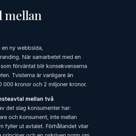
al mellan
– en ny webbsida,
branding. När samarbetet med en
 som förväntat blir konsekvenserna
en. Tvisterna är vanligare än
50 000 kronor och 2 miljoner kronor.
nsteavtal mellan två
 av det slag konsumenter har:
kare och konsument, inte mellan
 fyller ut avtalet. Förhållandet vilar
iga principer och en oskriven norm om