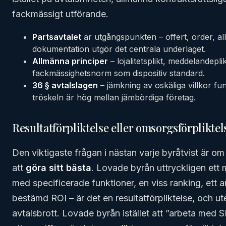
fackmässigt utförande.
Partsavtalet
är utgångspunkten – offert, order, al
dokumentation utgör det centrala underlaget.
Allmänna principer
– lojalitetsplikt, meddelandepl
fackmässighetsnorm som dispositiv standard.
36 § avtalslagen
– jämkning av oskäliga villkor f
tröskeln är hög mellan jämbördiga företag.
Resultatförpliktelse eller omsorgsförpliktel
Den viktigaste frågan i nästan varje byråtvist är o
att
göra sitt bästa
. Lovade byrån uttryckligen ett 
med specificerade funktioner, en viss ranking, ett a
bestämd ROI – är det en resultatförpliktelse, och uteb
avtalsbrott. Lovade byrån istället att ”arbeta med S