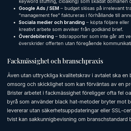
keyword stuffing, cloaking) som skadat domänen och
Google Ads / SEM
– budget slösas på irrelevant tra
”management fee” faktureras i förhållande till an
Sociala medier och branding
– köpta följare elle
kreativt arbete som avviker från godkänd brief.
Överdebitering
– tidsrapporter som inte går att ver
överskrider offerten utan föregående kommunikat
Fackmässighet och branschpraxis
Även utan uttryckliga kvalitetskrav i avtalet ska en
omsorg och skicklighet som kan förväntas av en pro
Brister arbetet i fackmässighet föreligger ofta fel 
byrå som använder black hat-metoder bryter mot 
levererar utan säkerhetsuppdateringar eller SSL-cert
tvist kan sakkunnigbevisning om branschstandard b