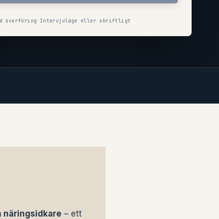
d överföring
·
Intervjuläge eller skriftligt
n näringsidkare
– ett