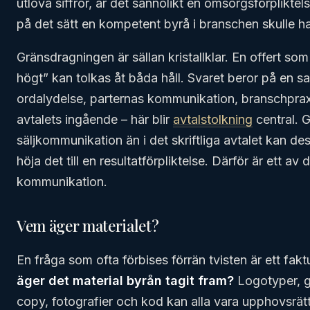
utlova siffror, är det sannolikt en omsorgsförpliktels
på det sätt en kompetent byrå i branschen skulle ha
Gränsdragningen är sällan kristallklar. En offert som
högt” kan tolkas åt båda håll. Svaret beror på en 
ordalydelse, parternas kommunikation, branschpra
avtalets ingående – här blir
avtalstolkning
central. G
säljkommunikation än i det skriftliga avtalet kan des
höja det till en resultatförpliktelse. Därför är ett av
kommunikation.
Vem äger materialet?
En fråga som ofta förbises förrän tvisten är ett fak
äger det material byrån tagit fram?
Logotyper, gr
copy, fotografier och kod kan alla vara upphovsrät