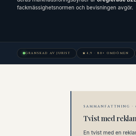
fackmässighetsnormen och bevisningen avgör.
★
GRANSKAD AV JURIST
4,9 · 80+ OMDÖMEN
SAMMANFATTNING ·
Tvist med rekla
En tvist med en rekla