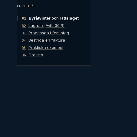
INNEHÅLL
Byråtvister och rättsläget
01
Lagrum (AvtL 36 §)
02
Processen i fem steg
03
Bestrida en faktura
04
Praktiska exempel
05
Ordlista
06