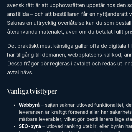
svensk rätt är att upphovsrätten uppstår hos den s
anställda – och att beställaren får en nyttjanderätt 
Saknas en uttrycklig överlåtelse kan du som beställare
återanvända materialet, även om du betalat fullt pri
Det praktiskt mest känsliga gäller ofta de digitala 
har tillgång till domänen, webbplatsens källkod, 
Dessa frågor bör regleras i avtalet och redas ut inn
avtal hävs.
Vanliga tvisttyper
Webbyrå
– sajten saknar utlovad funktionalitet, d
leveransen är kraftigt försenad eller har säkerhet
mätbara leverabler, vilket gör beställarens läge st
SEO-byrå
– utlovad ranking uteblir, eller byrån h