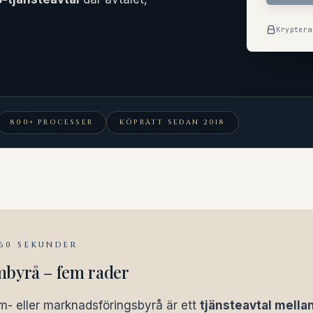
Kryptera
800+ PROCESSER
KÖPRÄTT SEDAN 2018
 60 SEKUNDER
mbyrå – fem rader
m- eller marknadsföringsbyrå är ett
tjänsteavtal mella