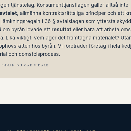
n tjänstelag. Konsumenttjänstlagen gäller alltså inte. I
avtalet
, allmänna kontraktsrättsliga principer och ett k
 jämkningsregeln i 36 § avtalslagen som yttersta skydd
id om byrån lovade ett
resultat
eller bara att arbeta oms
la. Lika viktigt: vem äger det framtagna materialet? Utan
pphovsrätten hos byrån. Vi företräder företag i hela ked
rial och domstolsprocess.
A INNAN DU GÅR VIDARE