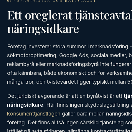
01 · BYRÅTVISTER OCH RÄTTSLÄGET
Ett oreglerat tjänsteavt
näringsidkare
Företag investerar stora summor i marknadsföring 
sökmotoroptimering, Google Ads, sociala medier, 
reklambyrå eller marknadsföringsbyrå inte fungerar
ofta kännbara, både ekonomiskt och för verksamhet
många tror, och tvistevärdet ligger typiskt mellan 
Det juridiskt avgörande är att en byråtvist är ett
tjä
näringsidkare
. Här finns ingen skyddslagstiftning
konsumenttjänstlagen
gäller bara mellan näringsid
företag. Det finns alltså ingen särskild tjänstelag som
istället på avtalsfriheten, allmänna kontraktsrättsl