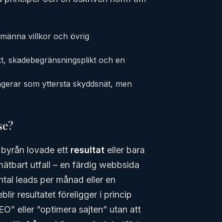
lmänna villkor och övrig
ikt, skadebegränsningsplikt och en
ungerar som yttersta skyddsnät, men
se?
m byrån lovade ett
resultat
eller bara
mätbart utfall – en färdig webbsida
ntal leads per månad eller en
lir resultatet föreligger i princip
EO” eller ”optimera sajten” utan att