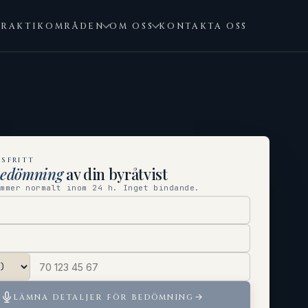
PRAKTIKOMRÅDEN
OM OSS
KONTAKTA OSS
SFRITT
bedömning
av din byråtvist
ommer normalt inom 24 h. Inget bindande.
LÄMNA DETALJER FÖR BEDÖMNING