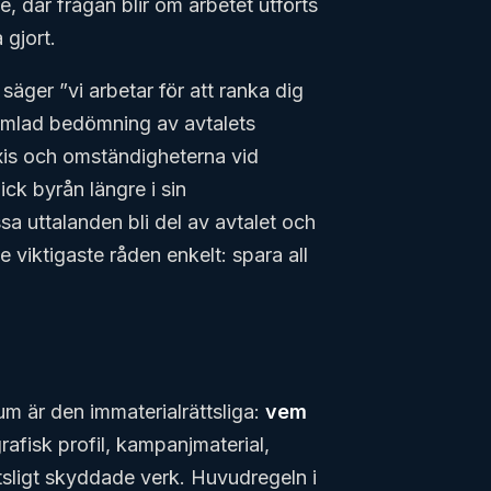
e, där frågan blir om arbetet utförts
 gjort.
 säger ”vi arbetar för att ranka dig
samlad bedömning av avtalets
xis och omständigheterna vid
ick byrån längre i sin
sa uttalanden bli del av avtalet och
 de viktigaste råden enkelt: spara all
tum är den immaterialrättsliga:
vem
afisk profil, kampanjmaterial,
tsligt skyddade verk. Huvudregeln i