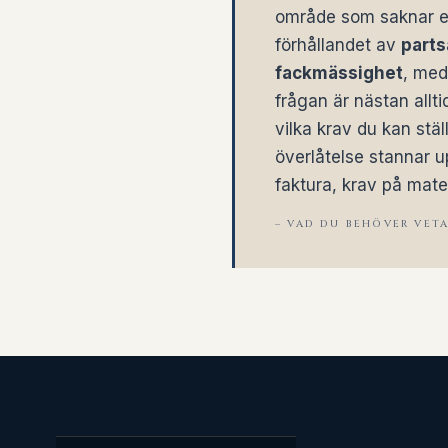
område som saknar ege
förhållandet av
parts
fackmässighet
, med
frågan är nästan allt
vilka krav du kan stäl
överlåtelse stannar u
faktura, krav på mate
– VAD DU BEHÖVER VET