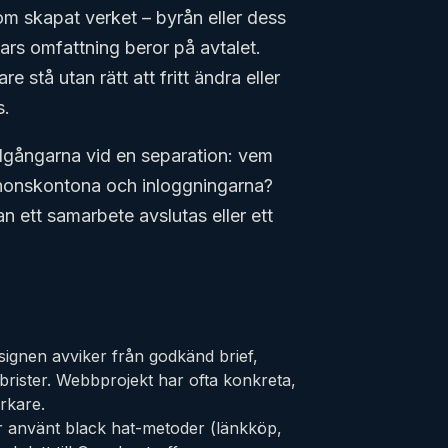
om skapat verket – byrån eller dess
vars omfattning beror på avtalet.
 stå utan rätt att fritt ändra eller
s.
tillgångarna vid en separation: vem
annonskontona och inloggningarna?
an ett samarbete avslutas eller ett
esignen avviker från godkänd brief,
sbrister. Webbprojekt har ofta konkreta,
arkare.
ar använt black hat-metoder (länkköp,