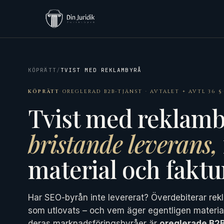
KÖPRÄTT
/
TVIST MED REKLAMBYRÅ
KÖPRÄTT
·
OREGLERAD B2B-TJÄNST · AVTALET + AVTL 36 §
Tvist med reklamb
bristande leverans,
material och faktu
Har SEO-byrån inte levererat? Överdebiterar re
som utlovats – och vem äger egentligen material
deras marknadsföringsbyråer är
oreglerade B2B