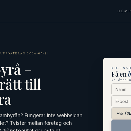
HEM
·
UPPDATERAD 2026-05-31
yrå –
KOSTNAD
Få en
rätt till
Vi återk
ra
klambyrån? Fungerar inte webbsidan
et? Tvister mellan företag och
-tjänsteavtal
där avtalet,