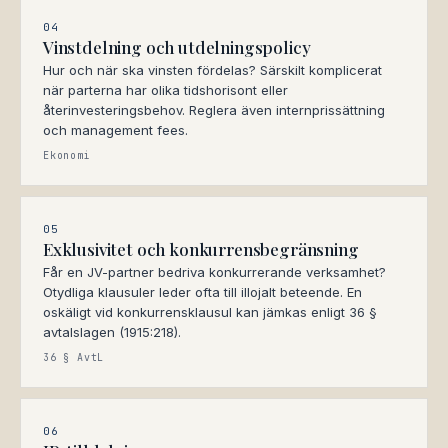
04
Vinstdelning och utdelningspolicy
Hur och när ska vinsten fördelas? Särskilt komplicerat
när parterna har olika tidshorisont eller
återinvesteringsbehov. Reglera även internprissättning
och management fees.
Ekonomi
05
Exklusivitet och konkurrensbegränsning
Får en JV-partner bedriva konkurrerande verksamhet?
Otydliga klausuler leder ofta till illojalt beteende. En
oskäligt vid konkurrensklausul kan jämkas enligt 36 §
avtalslagen (1915:218).
36 § AvtL
06