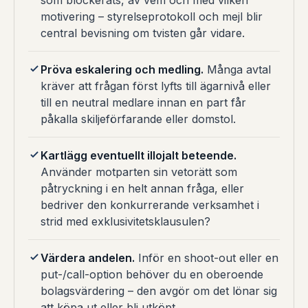
som blockerats, av vem och med vilken
motivering – styrelseprotokoll och mejl blir
central bevisning om tvisten går vidare.
Pröva eskalering och medling.
Många avtal
kräver att frågan först lyfts till ägarnivå eller
till en neutral medlare innan en part får
påkalla skiljeförfarande eller domstol.
Kartlägg eventuellt illojalt beteende.
Använder motparten sin vetorätt som
påtryckning i en helt annan fråga, eller
bedriver den konkurrerande verksamhet i
strid med exklusivitetsklausulen?
Värdera andelen.
Inför en shoot-out eller en
put-/call-option behöver du en oberoende
bolagsvärdering – den avgör om det lönar sig
att köpa ut eller bli utköpt.