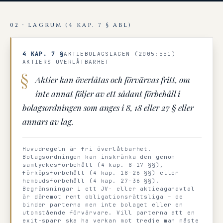
02 · LAGRUM (4 KAP. 7 § ABL)
4 KAP. 7 §
AKTIEBOLAGSLAGEN (2005:551)
AKTIERS ÖVERLÅTBARHET
Aktier kan överlåtas och förvärvas fritt, om
inte annat följer av ett sådant förbehåll i
bolagsordningen som anges i 8, 18 eller 27 § eller
annars av lag.
Huvudregeln är fri överlåtbarhet.
Bolagsordningen kan inskränka den genom
samtyckesförbehåll (4 kap. 8–17 §§),
förköpsförbehåll (4 kap. 18–26 §§) eller
hembudsförbehåll (4 kap. 27–36 §§).
Begränsningar i ett JV- eller aktieägaravtal
är däremot rent obligationsrättsliga – de
binder parterna men inte bolaget eller en
utomstående förvärvare. Vill parterna att en
exit-spärr ska ha verkan mot tredje man måste