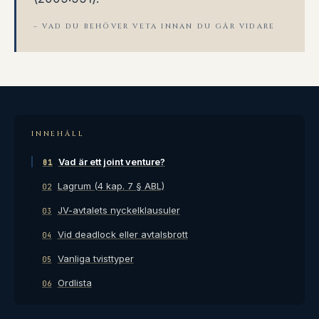
– VAD DU BEHÖVER VETA INNAN DU GÅR VIDARE
INNEHÅLL
Vad är ett joint venture?
01
Lagrum (4 kap. 7 § ABL)
02
JV-avtalets nyckelklausuler
03
Vid deadlock eller avtalsbrott
04
Vanliga tvisttyper
05
Ordlista
06