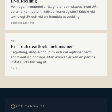
IP-tilldelning
Vem äger immateriella rättigheter som skapas inom JV:t –
varumärken, patent, källkod, kundregister? Kritiskt vid
teknologi-JV och vid en framtida avveckling.
Immaterialrätt
07
Exit- och deadlock-mekanismer
Tag-along, drag-along, put- och call-optioner samt
shoot-out vid dödläge. Utan exit-regler kan en part bli
inlåst i JV:t utan väg ut.
Exit
ATT TÄNKA PÅ