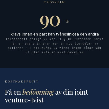
TRÖSKELN
90
%
krävs innan en part kan tvångsinlösa den andra
Inlösenrätt enligt 22 kap. 1 § ABL inträder först
när en ägare innehar mer än nio tiondelar av
aktierna · i ett 50/50-JV finns ingen sådan väg
ut utan avtalad exit-mekanism
KOSTNADSFRITT
Få en
bedömning
av din joint
venture-tvist