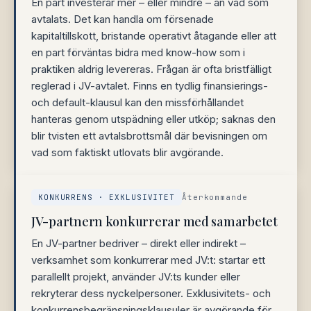
En part investerar mer – eller mindre – än vad som
avtalats. Det kan handla om försenade
kapitaltillskott, bristande operativt åtagande eller att
en part förväntas bidra med know-how som i
praktiken aldrig levereras. Frågan är ofta bristfälligt
reglerad i JV-avtalet. Finns en tydlig finansierings-
och default-klausul kan den missförhållandet
hanteras genom utspädning eller utköp; saknas den
blir tvisten ett avtalsbrottsmål där bevisningen om
vad som faktiskt utlovats blir avgörande.
KONKURRENS · EXKLUSIVITET
Återkommande
JV-partnern konkurrerar med samarbetet
En JV-partner bedriver – direkt eller indirekt –
verksamhet som konkurrerar med JV:t: startar ett
parallellt projekt, använder JV:ts kunder eller
rekryterar dess nyckelpersoner. Exklusivitets- och
konkurrensbegränsningsklausuler är avgörande för