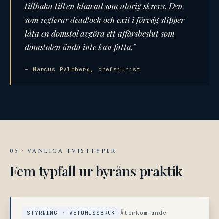
tillbaka till en klausul som aldrig skrevs. Den
som reglerar deadlock och exit i förväg slipper
låta en domstol avgöra ett affärsbeslut som
domstolen ändå inte kan fatta."
– Marcus Palmberg, chefsjurist
05 · VANLIGA TVISTTYPER
Fem typfall ur byråns praktik
STYRNING · VETOMISSBRUK
Återkommande