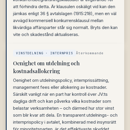
att förhindra detta. Är klausulen oskäligt vid kan den
jämkas enligt 36 § avtalslagen (1915:218), men en väl
avvägd kommersiell konkurrensklausul mellan
likvärdiga affärsparter står sig normalt. Bryts den kan
vite och skadestånd aktualiseras.
VINSTDELNING · INTERNPRIS
Återkommande
Oenighet om utdelning och
kostnadsallokering
Oenighet om utdelningspolicy, internprissättning,
management fees eller allokering av kostnader.
Särskilt vanligt när en part har kontroll över JV:ts
dagliga drift och kan påverka vilka kostnader som
belastar verksamheten – och därmed hur stor vinst
som blir kvar att dela. En transparent utdelnings- och
internprispolicy i avtalet, kombinerad med insynsrätt
för minoritetsparten, är det effektivaste skyddet.