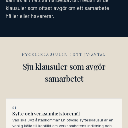
samlas allt i ett samarbetsavtal. Nedan är de
klausuler som oftast avgör om ett samarbete
håller eller havererar.
NYCKELKLAUSULER I ETT JV-AVTAL
Sju klausuler som avgör
samarbetet
01
Syfte och verksamhetsföremål
Vad ska JV:t åstadkomma? En otydlig syftesklausul är en
vanlig källa till konflikt om verksamhetens inriktning och