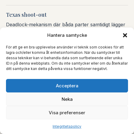
Texas shoot-out
Deadlock-mekanism där båda parter samtidigt lägger
förseglade bud på den andras andel och
Hantera samtycke
högstbjudande köper. Mer marknadsorienterad än
För att ge en bra upplevelse använder vi teknik som cookies för att
russian roulette.
lagra och/eller komma åt enhetsinformation. När du samtycker till
EXIT
dessa tekniker kan vi behandla data som surfbeteende eller unika
ID:n på denna webbplats. Om du inte samtycker eller om du återkallar
ditt samtycke kan detta påverka vissa funktioner negativt.
Tag-along / drag-along
Acceptera
Medföljanderätt respektive medförsäljningsplikt: tag-
along låter en part sälja på samma villkor som en
Neka
annan, drag-along låter en majoritet tvinga med
övriga i en försäljning.
Visa preferenser
EXIT
Integritetspolicy