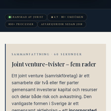
★
GRANSKAD AV JURIST
4,9 · 80+ OMDÖMEN
800+ PROCESSER
AFFÄRSJURIDIK SEDAN 2018
SAMMANFATTNING · 60 SEKUNDER
Joint venture-tvister – fem rader
Ett joint venture (samriskföretag) är ett
samarbete där två eller fler parter
gemensamt investerar kapital och resurser
och delar både risk och avkastning. Den
vanligaste formen i Sverige är ett
gemensamt aktiebolag – ett
incorporated