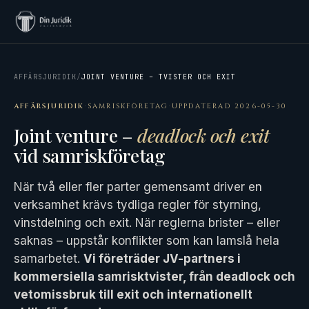
AFFÄRSJURIDIK
/
JOINT VENTURE – TVISTER OCH EXIT
AFFÄRSJURIDIK
·
SAMRISKFÖRETAG
·
UPPDATERAD 2026-05-30
Joint venture –
deadlock och exit
vid samriskföretag
När två eller fler parter gemensamt driver en
verksamhet krävs tydliga regler för styrning,
vinstdelning och exit. När reglerna brister – eller
saknas – uppstår konflikter som kan lamslå hela
samarbetet.
Vi företräder JV-partners i
kommersiella samrisktvister, från deadlock och
vetomissbruk till exit och internationellt