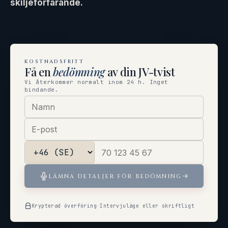
skiljeförfarande.
KOSTNADSFRITT
Få en
bedömning
av din JV-tvist
Vi återkommer normalt inom 24 h. Inget
bindande.
LÄMNA DETALJER FÖR BEDÖMNING
Krypterad överföring
·
Intervjuläge eller skriftligt