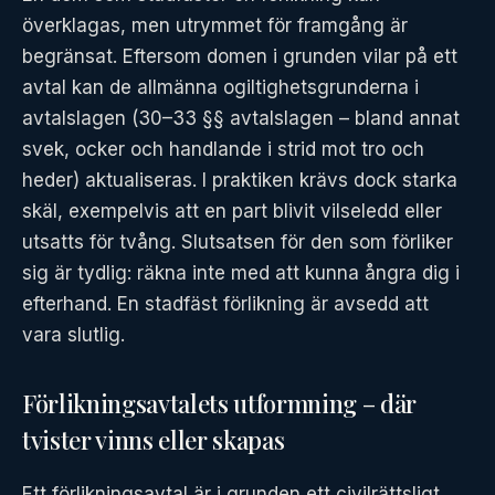
överklagas, men utrymmet för framgång är
begränsat. Eftersom domen i grunden vilar på ett
avtal kan de allmänna ogiltighetsgrunderna i
avtalslagen (30–33 §§ avtalslagen – bland annat
svek, ocker och handlande i strid mot tro och
heder) aktualiseras. I praktiken krävs dock starka
skäl, exempelvis att en part blivit vilseledd eller
utsatts för tvång. Slutsatsen för den som förliker
sig är tydlig: räkna inte med att kunna ångra dig i
efterhand. En stadfäst förlikning är avsedd att
vara slutlig.
Förlikningsavtalets utformning – där
tvister vinns eller skapas
Ett förlikningsavtal är i grunden ett civilrättsligt