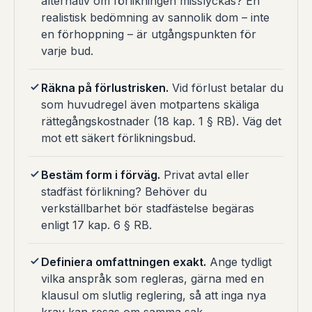
alternativ om förlikningen misslyckas? En
realistisk bedömning av sannolik dom – inte
en förhoppning – är utgångspunkten för
varje bud.
Räkna på förlustrisken.
Vid förlust betalar du
som huvudregel även motpartens skäliga
rättegångskostnader (18 kap. 1 § RB). Väg det
mot ett säkert förlikningsbud.
Bestäm form i förväg.
Privat avtal eller
stadfäst förlikning? Behöver du
verkställbarhet bör stadfästelse begäras
enligt 17 kap. 6 § RB.
Definiera omfattningen exakt.
Ange tydligt
vilka anspråk som regleras, gärna med en
klausul om slutlig reglering, så att inga nya