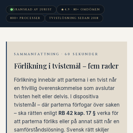
★
GRANSKAD AV JURIST
4,9 · 80+ OMDÖMEN
800+ PROCESSER
TVISTLÖSNING SEDAN 2018
SAMMANFATTNING · 60 SEKUNDER
Förlikning i tvistemål – fem rader
Förlikning innebär att parterna i en tvist når
en frivillig överenskommelse som avslutar
tvisten helt eller delvis. I dispositiva
tvistemål – där parterna förfogar över saken
– ska rätten enligt
RB 42 kap. 17 §
verka för
att parterna förliks eller på annat sätt når en
samförståndslösning. Svensk rätt skiljer