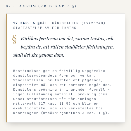
02 · LAGRUM (RB 17 KAP. 6 §)
17 KAP. 6 §
RÄTTEGÅNGSBALKEN (1942:740)
STADFÄSTELSE AV FÖRLIKNING
Förlikas parterna om det, varom tvistas, och
begära de, att rätten stadfäster förlikningen,
skall det ske genom dom.
Bestämmelsen ger en frivillig uppgörelse
domstolsavgörandets form och verkan.
Stadfästelsen förutsätter ett pågående,
dispositivt mål och att parterna begär den.
Domstolens prövning är i grunden formell –
ingen fullständig materiell prövning görs.
Genom stadfästelsen får förlikningen
rättskraft (17 kap. 11 §) och blir en
exekutionstitel som kan verkställas hos
Kronofogden (utsökningsbalken 3 kap. 1 §).