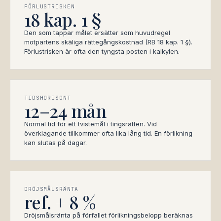
FÖRLUSTRISKEN
18 kap. 1 §
Den som tappar målet ersätter som huvudregel
motpartens skäliga rättegångskostnad (RB 18 kap. 1 §).
Förlustrisken är ofta den tyngsta posten i kalkylen.
TIDSHORISONT
12–24 mån
Normal tid för ett tvistemål i tingsrätten. Vid
överklagande tillkommer ofta lika lång tid. En förlikning
kan slutas på dagar.
DRÖJSMÅLSRÄNTA
ref. + 8 %
Dröjsmålsränta på förfallet förlikningsbelopp beräknas