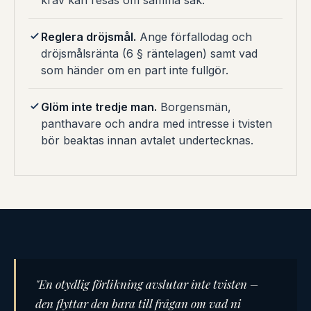
krav kan resas om samma sak.
Reglera dröjsmål.
Ange förfallodag och
dröjsmålsränta (6 § räntelagen) samt vad
som händer om en part inte fullgör.
Glöm inte tredje man.
Borgensmän,
panthavare och andra med intresse i tvisten
bör beaktas innan avtalet undertecknas.
"En otydlig förlikning avslutar inte tvisten –
den flyttar den bara till frågan om vad ni