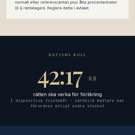
normalt efter referensräntan plus åtta procentenheter
(6 § räntelagen). Reglera detta i avtalet.
RÄTTENS ROLL
42:17
RB
rätten ska verka för förlikning
I dispositiva tvistemål · särskild medlare kan
förordnas enligt andra stycket