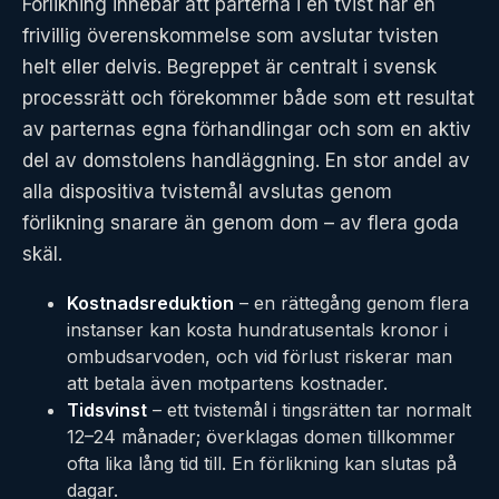
Förlikning innebär att parterna i en tvist når en
frivillig överenskommelse som avslutar tvisten
helt eller delvis. Begreppet är centralt i svensk
processrätt och förekommer både som ett resultat
av parternas egna förhandlingar och som en aktiv
del av domstolens handläggning. En stor andel av
alla dispositiva tvistemål avslutas genom
förlikning snarare än genom dom – av flera goda
skäl.
Kostnadsreduktion
– en rättegång genom flera
instanser kan kosta hundratusentals kronor i
ombudsarvoden, och vid förlust riskerar man
att betala även motpartens kostnader.
Tidsvinst
– ett tvistemål i tingsrätten tar normalt
12–24 månader; överklagas domen tillkommer
ofta lika lång tid till. En förlikning kan slutas på
dagar.