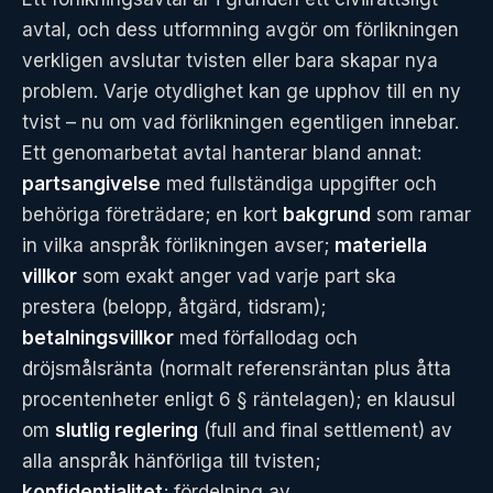
avtal, och dess utformning avgör om förlikningen
verkligen avslutar tvisten eller bara skapar nya
problem. Varje otydlighet kan ge upphov till en ny
tvist – nu om vad förlikningen egentligen innebar.
Ett genomarbetat avtal hanterar bland annat:
partsangivelse
med fullständiga uppgifter och
behöriga företrädare; en kort
bakgrund
som ramar
in vilka anspråk förlikningen avser;
materiella
villkor
som exakt anger vad varje part ska
prestera (belopp, åtgärd, tidsram);
betalningsvillkor
med förfallodag och
dröjsmålsränta (normalt referensräntan plus åtta
procentenheter enligt 6 § räntelagen); en klausul
om
slutlig reglering
(full and final settlement) av
alla anspråk hänförliga till tvisten;
konfidentialitet
; fördelning av