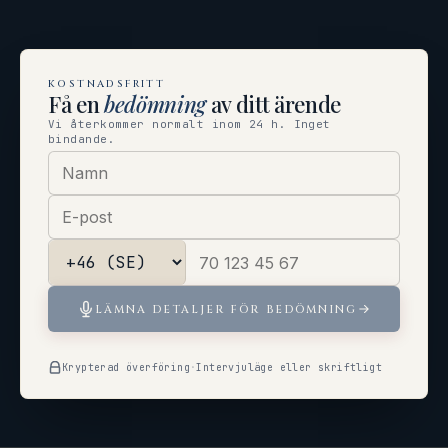
KOSTNADSFRITT
Få en
bedömning
av ditt ärende
Vi återkommer normalt inom 24 h. Inget
bindande.
LÄMNA DETALJER FÖR BEDÖMNING
Krypterad överföring
·
Intervjuläge eller skriftligt