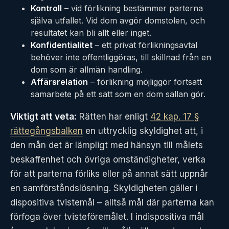
Kontroll
– vid förlikning bestämmer parterna
själva utfallet. Vid dom avgör domstolen, och
resultatet kan bli allt eller inget.
Konfidentialitet
– ett privat förlikningsavtal
behöver inte offentliggöras, till skillnad från en
dom som är allmän handling.
Affärsrelation
– förlikning möjliggör fortsatt
samarbete på ett sätt som en dom sällan gör.
Viktigt att veta:
Rätten har enligt
42 kap. 17 §
rättegångsbalken
en uttrycklig skyldighet att, i
den mån det är lämpligt med hänsyn till målets
beskaffenhet och övriga omständigheter, verka
för att parterna förliks eller på annat sätt uppnår
en samförståndslösning. Skyldigheten gäller i
dispositiva tvistemål – alltså mål där parterna kan
förfoga över tvisteföremålet. I indispositiva mål