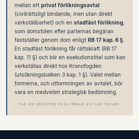
mellan ett
privat förlikningsavtal
(civilrättsligt bindande, men utan direkt
verkställbarhet) och en
stadfäst förlikning
,
som domstolen efter parternas begäran
fastställer genom dom enligt
RB 17 kap. 6 §
.
En stadfäst förlikning får rättskraft (RB 17
kap. 11 §) och blir en exekutionstitel som kan
verkställas direkt hos Kronofogden
(utsökningsbalken 3 kap. 1 §). Valet mellan
formerna, och utformningen av avtalet, bör
vara en medveten strategisk bedömning.
– VAD DU BEHÖVER VETA INNAN DU GÅR VIDARE