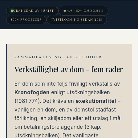
★
GRANSKAD AV JURIST
4,9 · 80+ OMDÖMEN
800+ PROCESSER
TVISTLÖSNING SEDAN 2018
SAMMANFATTNING · 60 SEKUNDER
Verkställighet av dom – fem rader
En dom som inte följs frivilligt verkställs av
Kronofogden
enligt utsökningsbalken
(1981:774). Det krävs en
exekutionstitel
–
vanligen en dom, en av domstol stadfäst
förlikning, en skiljedom eller ett utslag i mål
om betalningsföreläggande (3 kap.
utsökningsbalken). Det vanligaste