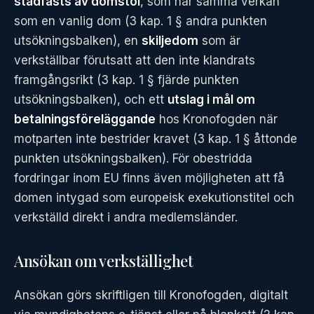
stadfästs av domstol
, som har samma verkan
som en vanlig dom (3 kap. 1 § andra punkten
utsökningsbalken), en
skiljedom
som är
verkställbar förutsatt att den inte klandrats
framgångsrikt (3 kap. 1 § fjärde punkten
utsökningsbalken), och ett
utslag i mål om
betalningsföreläggande
hos Kronofogden när
motparten inte bestrider kravet (3 kap. 1 § åttonde
punkten utsökningsbalken). För obestridda
fordringar inom EU finns även möjligheten att få
domen intygad som europeisk exekutionstitel och
verkställd direkt i andra medlemsländer.
Ansökan om verkställighet
Ansökan görs skriftligen till Kronofogden, digitalt