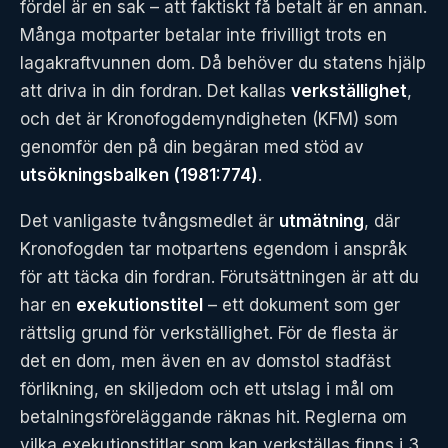
fördel är en sak – att faktiskt få betalt är en annan.
Många motparter betalar inte frivilligt trots en
lagakraftvunnen dom. Då behöver du statens hjälp
att driva in din fordran. Det kallas
verkställighet
,
och det är Kronofogdemyndigheten (KFM) som
genomför den på din begäran med stöd av
utsökningsbalken (1981:774)
.
Det vanligaste tvångsmedlet är
utmätning
, där
Kronofogden tar motpartens egendom i anspråk
för att täcka din fordran. Förutsättningen är att du
har en
exekutionstitel
– ett dokument som ger
rättslig grund för verkställighet. För de flesta är
det en dom, men även en av domstol stadfäst
förlikning, en skiljedom och ett utslag i mål om
betalningsföreläggande räknas hit. Reglerna om
vilka exekutionstitlar som kan verkställas finns i 3