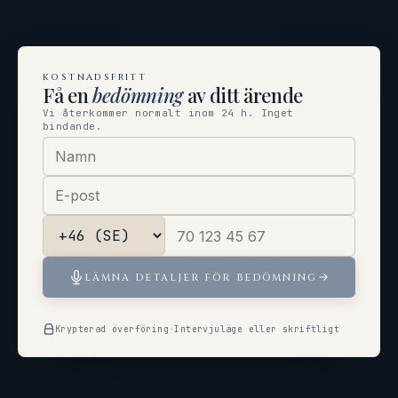
KOSTNADSFRITT
Få en
bedömning
av ditt ärende
Vi återkommer normalt inom 24 h. Inget
bindande.
LÄMNA DETALJER FÖR BEDÖMNING
Krypterad överföring
·
Intervjuläge eller skriftligt