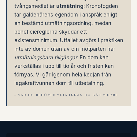
tvångsmedlet är
utmätning
: Kronofogden
tar gäldenärens egendom i anspråk enligt
en bestämd utmätningsordning, medan
beneficiereglerna skyddar ett
existensminimum. Utfallet avgörs i praktiken
inte av domen utan av om motparten har
utmätningsbara tillgångar
. En dom kan
verkställas i upp till tio år och fristen kan
förnyas. Vi går igenom hela kedjan från
lagakraftvunnen dom till utbetalning.
– VAD DU BEHÖVER VETA INNAN DU GÅR VIDARE