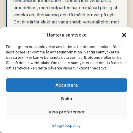
meddelade tredskodom. Domen kan verkställas
omedelbart, men motparten har en månad på sig att
ansöka om återvinning och få målet prövat på nytt.
Det är därför klokt att väga snabb verkställighet mot
risken att domen rivs upp.
Hantera samtycke
För att ge en bra upplevelse använder vi teknik som cookies för att
INGA TILLGÅNGAR · BEVAKNING
Återkommande
lagra och/eller komma åt enhetsinformation. När du samtycker till
Gäldenär utan utmätningsbara tillgångar
dessa tekniker kan vi behandla data som surfbeteende eller unika
ID:n på denna webbplats. Om du inte samtycker eller om du återkallar
Utredningen visar att gäldenären saknar tillgångar.
ditt samtycke kan detta påverka vissa funktioner negativt.
Kronofogden utfärdar en utredningsrapport och
verkställigheten ger inget i dag. Du begär att fordran
Acceptera
läggs i bevakningsregistret, så att ny utmätning
påbörjas om gäldenären får anställning, ärver eller på
Neka
annat sätt får tillgångar inom preskriptionstiden.
Visa preferenser
Integritetspolicy