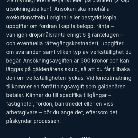
via myndighetens e-tjänst eller på blankett (2 kap.
utsökningsbalken). Ansökan ska innehålla
exekutionstiteln i original eller bestyrkt kopia,
uppgifter om fordran (kapitalbelopp, ränta –
vanligen dröjsmålsränta enligt 6 § räntelagen –
och eventuella rättegångskostnader), uppgifter
om svaranden samt vilken typ av verkställighet du
begär. Ansökningsavgiften är 600 kronor och kan
läggas på gäldenärens skuld, så att du får tillbaka
den om verkställigheten lyckas. Vid löneutmätning
tillkommer en förrättningsavgift som gäldenären
betalar. Känner du till specifika tillgångar –
fastigheter, fordon, bankmedel eller en viss
arbetsgivare – bör du ange det, eftersom det
påskyndar processen.