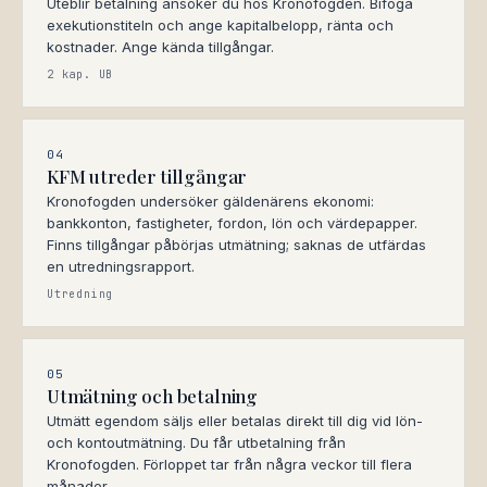
Uteblir betalning ansöker du hos Kronofogden. Bifoga
exekutionstiteln och ange kapitalbelopp, ränta och
kostnader. Ange kända tillgångar.
2 kap. UB
04
KFM utreder tillgångar
Kronofogden undersöker gäldenärens ekonomi:
bankkonton, fastigheter, fordon, lön och värdepapper.
Finns tillgångar påbörjas utmätning; saknas de utfärdas
en utredningsrapport.
Utredning
05
Utmätning och betalning
Utmätt egendom säljs eller betalas direkt till dig vid lön-
och kontoutmätning. Du får utbetalning från
Kronofogden. Förloppet tar från några veckor till flera
månader.