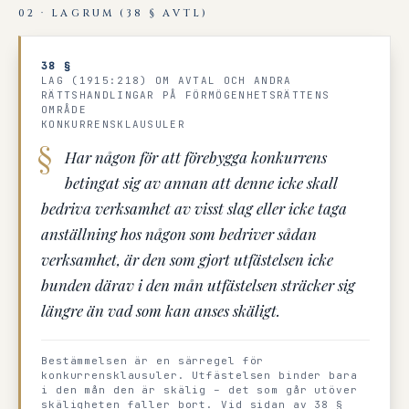
02 · LAGRUM (38 § AVTL)
38 §
LAG (1915:218) OM AVTAL OCH ANDRA
RÄTTSHANDLINGAR PÅ FÖRMÖGENHETSRÄTTENS
OMRÅDE
KONKURRENSKLAUSULER
Har någon för att förebygga konkurrens
betingat sig av annan att denne icke skall
bedriva verksamhet av visst slag eller icke taga
anställning hos någon som bedriver sådan
verksamhet, är den som gjort utfästelsen icke
bunden därav i den mån utfästelsen sträcker sig
längre än vad som kan anses skäligt.
Bestämmelsen är en särregel för
konkurrensklausuler. Utfästelsen binder bara
i den mån den är skälig – det som går utöver
skäligheten faller bort. Vid sidan av 38 §