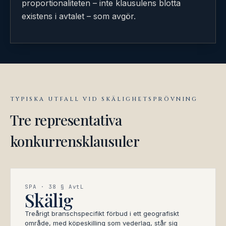
proportionaliteten – inte klausulens blotta
existens i avtalet – som avgör.
TYPISKA UTFALL VID SKÄLIGHETSPRÖVNING
Tre representativa
konkurrensklausuler
SPA · 38 § AvtL
Skälig
Treårigt branschspecifikt förbud i ett geografiskt
område, med köpeskilling som vederlag, står sig