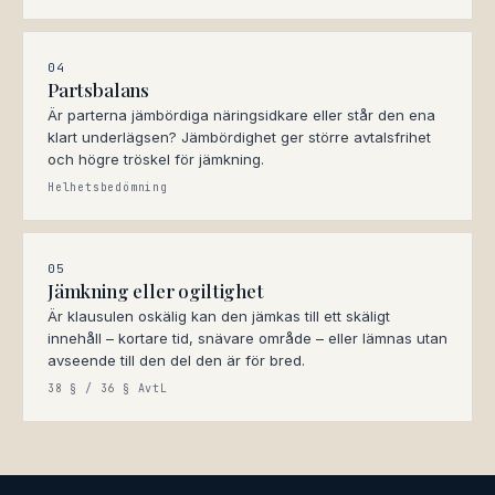
04
Partsbalans
Är parterna jämbördiga näringsidkare eller står den ena
klart underlägsen? Jämbördighet ger större avtalsfrihet
och högre tröskel för jämkning.
Helhetsbedömning
05
Jämkning eller ogiltighet
Är klausulen oskälig kan den jämkas till ett skäligt
innehåll – kortare tid, snävare område – eller lämnas utan
avseende till den del den är för bred.
38 § / 36 § AvtL