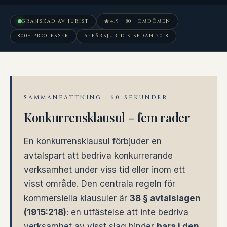
★
GRANSKAD AV JURIST
4,9 · 80+ OMDÖMEN
800+ PROCESSER
AFFÄRSJURIDIK SEDAN 2018
SAMMANFATTNING · 60 SEKUNDER
Konkurrensklausul – fem rader
En konkurrensklausul förbjuder en
avtalspart att bedriva konkurrerande
verksamhet under viss tid eller inom ett
visst område. Den centrala regeln för
kommersiella klausuler är
38 § avtalslagen
(1915:218)
: en utfästelse att inte bedriva
verksamhet av visst slag binder
bara i den