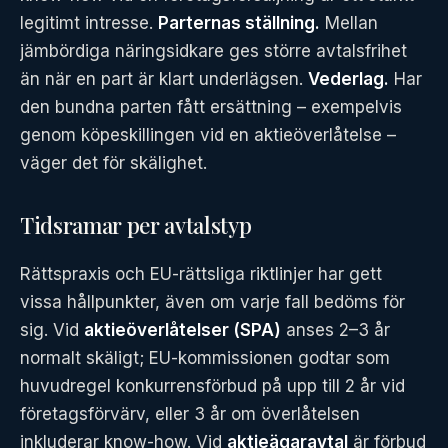
legitimt intresse.
Parternas ställning.
Mellan
jämbördiga näringsidkare ges större avtalsfrihet
än när en part är klart underlägsen.
Vederlag.
Har
den bundna parten fått ersättning – exempelvis
genom köpeskillingen vid en aktieöverlåtelse –
väger det för skälighet.
Tidsramar per avtalstyp
Rättspraxis och EU-rättsliga riktlinjer har gett
vissa hållpunkter, även om varje fall bedöms för
sig. Vid
aktieöverlåtelser (SPA)
anses 2–3 år
normalt skäligt; EU-kommissionen godtar som
huvudregel konkurrensförbud på upp till 2 år vid
företagsförvärv, eller 3 år om överlåtelsen
inkluderar know-how. Vid
aktieägaravtal
är förbud