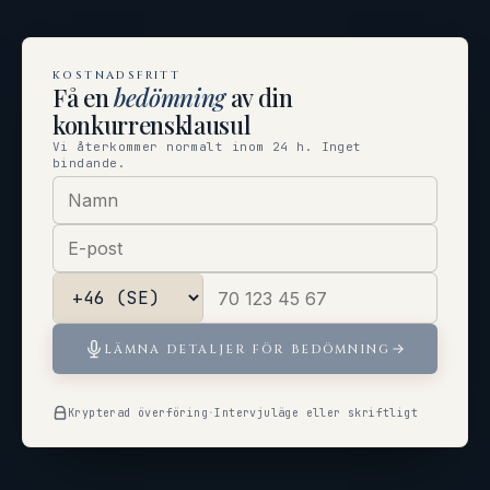
KOSTNADSFRITT
Få en
bedömning
av din
konkurrensklausul
Vi återkommer normalt inom 24 h. Inget
bindande.
LÄMNA DETALJER FÖR BEDÖMNING
Krypterad överföring
·
Intervjuläge eller skriftligt