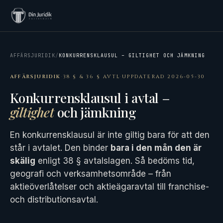
AFFÄRSJURIDIK
/
KONKURRENSKLAUSUL – GILTIGHET OCH JÄMKNING
AFFÄRSJURIDIK
·
38 § & 36 § AVTL
·
UPPDATERAD 2026-05-30
Konkurrensklausul i avtal –
giltighet
och jämkning
En konkurrensklausul är inte giltig bara för att den
står i avtalet. Den binder
bara i den mån den är
skälig
enligt 38 § avtalslagen. Så bedöms tid,
geografi och verksamhetsområde – från
aktieöverlåtelser och aktieägaravtal till franchise-
och distributionsavtal.