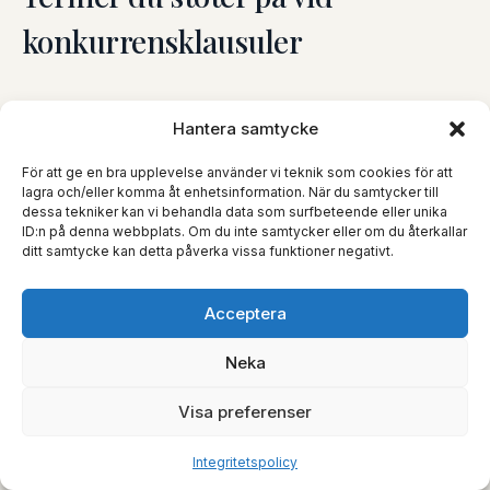
konkurrensklausuler
Hantera samtycke
Konkurrensklausul
För att ge en bra upplevelse använder vi teknik som cookies för att
Avtalsbestämmelse som förbjuder en part att bedriva
lagra och/eller komma åt enhetsinformation. När du samtycker till
konkurrerande verksamhet under viss tid eller inom
dessa tekniker kan vi behandla data som surfbeteende eller unika
ett visst område. Binder bara i den mån den är skälig.
ID:n på denna webbplats. Om du inte samtycker eller om du återkallar
ditt samtycke kan detta påverka vissa funktioner negativt.
AVTL 38 §
Acceptera
Skälighetsbedömning
Neka
Helhetsprövning av om klausulen är proportionell –
tid, geografi, verksamhetsområde, skyddsvärt
Visa preferenser
intresse, partsbalans och vederlag vägs samman.
Inga fasta gränser.
Integritetspolicy
AVTL 38 §