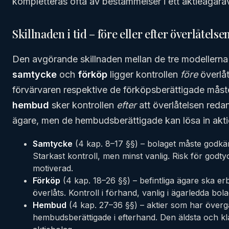
kompletteras ofta av bestämmelser i ett aktieägarav
Skillnaden i tid – före eller efter överlåtelse
Den avgörande skillnaden mellan de tre modellerna
samtycke
och
förköp
ligger kontrollen
före
överlå
förvärvaren respektive de förköpsberättigade måste
hembud
sker kontrollen
efter
att överlåtelsen redan
ägare, men de hembudsberättigade kan lösa in aktie
Samtycke
(4 kap. 8–17 §§) – bolaget måste godkänn
Starkast kontroll, men minst vanlig. Risk för godt
motiverad.
Förköp
(4 kap. 18–26 §§) – befintliga ägare ska er
överlåts. Kontroll i förhand, vanlig i ägarledda bola
Hembud
(4 kap. 27–36 §§) – aktier som har övergåt
hembudsberättigade i efterhand. Den äldsta och kla