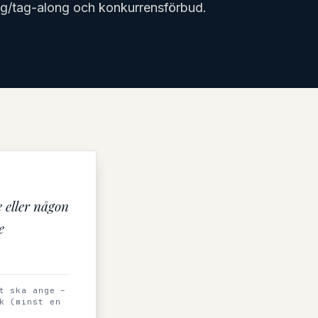
ng/tag-along och konkurrensförbud.
e eller någon
e
t ska ange –
k (minst en