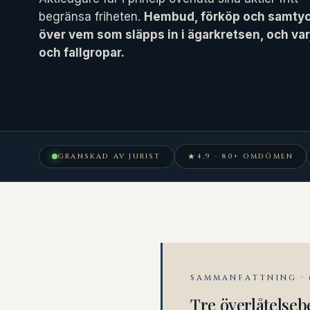
begränsa friheten.
Hembud, förköp och samtyck
över vem som släpps in i ägarkretsen, och var
och fallgropar.
★
GRANSKAD AV JURIST
4,9 · 80+ OMDÖMEN
SAMMANFATTNING ·
Tre överlåtelse