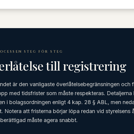
ROCESSEN STEG FÖR STEG
rlåtelse till registrering
et är den vanligaste överlåtelsebegränsningen och fö
lopp med tidsfrister som måste respekteras. Detaljern
n i bolagsordningen enligt 4 kap. 28 § ABL, men neda
t. Notera att fristerna börjar löpa redan vid styrelsens
erättigad måste agera snabbt.