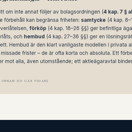
ritt om inte annat följer av bolagsordningen (
4 kap. 7 § 
re förbehåll kan begränsa friheten:
samtycke
(4 kap. 8–
verlåtelsen,
förköp
(4 kap. 18–26 §§) ger befintliga äga
rlåts, och
hembud
(4 kap. 27–36 §§) ger en lösningsrä
ett. Hembud är den klart vanligaste modellen i privata 
 missade frister – de är ofta korta och absoluta. Ett förbe
er mot alla, även utomstående; ett aktieägaravtal bind
A INNAN DU GÅR VIDARE