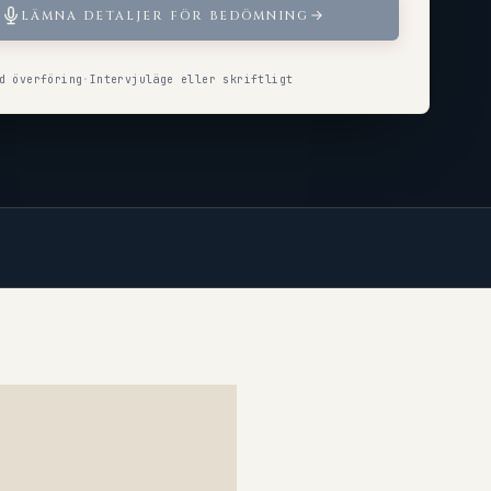
LÄMNA DETALJER FÖR BEDÖMNING
d överföring
·
Intervjuläge eller skriftligt