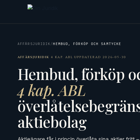
AFFÄRSJURIDIK
/
HEMBUD, FÖRKÖP OCH SAMTYCKE
AFFÄRSJURIDIK
·
4 KAP. ABL
·
UPPDATERAD 2026-05-30
Hembud, förköp o
4 kap. ABL
överlåtelsebegräns
aktiebolag
Aktieägare får i princip överlåta sina aktier frit