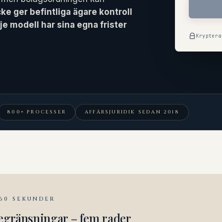
e ger befintliga ägare kontroll
je modell har sina egna frister
Kryptera
800+ PROCESSER
AFFÄRSJURIDIK SEDAN 2018
 60 SEKUNDER
begränsningar – fem rader