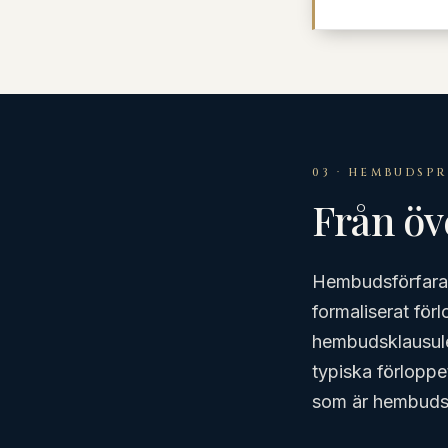
03 · HEMBUDSP
Från öve
Hembudsförfarand
formaliserat för
hembudsklausule
typiska förloppe
som är hembudsb