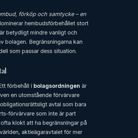
mbud, förköp och samtycke – en
ominerar hembudsförbehållet stort
r betydligt mindre vanligt och
av bolagen. Begränsningarna kan
ell som passar dess situation.
tal
Ett förbehåll i
bolagsordningen
är
– även en utomstående förvärvare
 obligationsrättsligt avtal som bara
ts-förvärvare som inte är part
 ofta klokt att ha begränsningar på
ärlden, aktieägaravtalet för mer