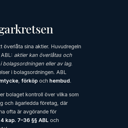
ägarkretsen
itt överlåta sina aktier. Huvudregeln
– ABL:
aktier kan överlåtas och
l i bolagsordningen eller av lag
.
lser i bolagsordningen. ABL
mtycke
,
förköp
och
hembud
.
ller bolaget kontroll över vilka som
lag och ägarledda företag, där
na ofta är avgörande för
i
4 kap. 7–36 §§ ABL
och