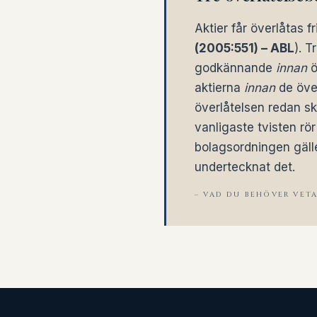
Aktier får överlåtas f
(2005:551) – ABL
). T
godkännande
innan
ö
aktierna
innan
de öve
överlåtelsen redan sk
vanligaste tvisten rör
bolagsordningen gäll
undertecknat det.
– VAD DU BEHÖVER VET