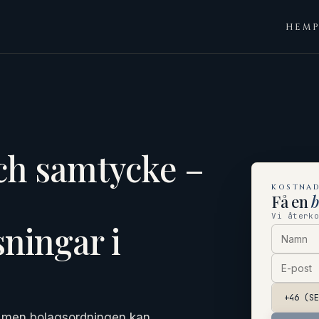
HEM
ch samtycke –
KOSTNAD
Få en
Vi återk
ningar i
t – men bolagsordningen kan