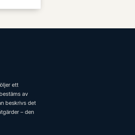
ljer ett
a bestäms av
n beskrivs det
 åtgärder – den