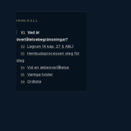
INNEHÅLL
Vad är
01
överlåtelsebegränsningar?
Lagrum (4 kap. 27 § ABL)
02
Hembudsprocessen steg för
03
steg
Vid en aktieöverlåtelse
04
Vanliga tvister
05
Ordlista
06