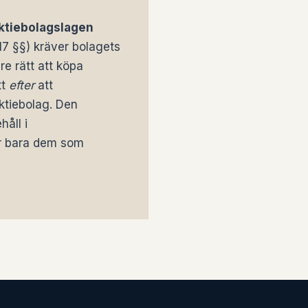
aktiebolagslagen
17 §§) kräver bolagets
re rätt att köpa
tt
efter
att
aktiebolag. Den
håll i
er bara dem som