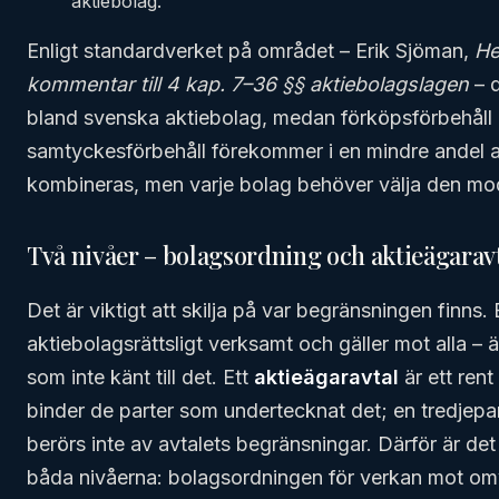
aktiebolag.
Enligt standardverket på området – Erik Sjöman,
He
kommentar till 4 kap. 7–36 §§ aktiebolagslagen
– d
bland svenska aktiebolag, medan förköpsförbehåll ä
samtyckesförbehåll förekommer i en mindre andel 
kombineras, men varje bolag behöver välja den mod
Två nivåer – bolagsordning och aktieägarav
Det är viktigt att skilja på var begränsningen finns. 
aktiebolagsrättsligt verksamt och gäller mot alla 
som inte känt till det. Ett
aktieägaravtal
är ett rent
binder de parter som undertecknat det; en tredjepar
berörs inte av avtalets begränsningar. Därför är det
båda nivåerna: bolagsordningen för verkan mot omv