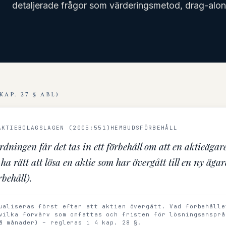
detaljerade frågor som värderingsmetod, drag-alo
KAP. 27 § ABL)
AKTIEBOLAGSLAGEN (2005:551)
HEMBUDSFÖRBEHÅLL
rdningen får det tas in ett förbehåll om att en aktieägar
ha rätt att lösa en aktie som har övergått till en ny ägar
behåll).
ualiseras först efter att aktien övergått. Vad förbehålle
vilka förvärv som omfattas och fristen för lösningsansprå
å månader) – regleras i 4 kap. 28 §.