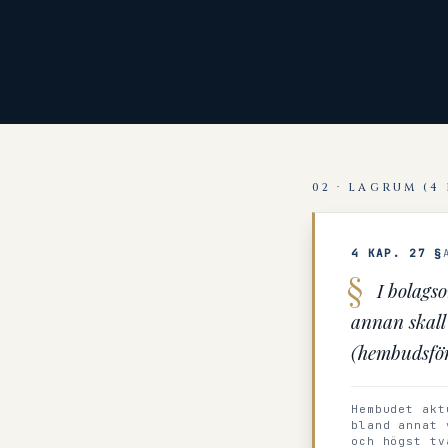
02 · LAGRUM (4 
4 KAP. 27 §
I bolagso
annan skall 
(hembudsför
Hembudet akt
bland annat 
och högst tv