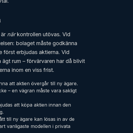
tal.
n
 är
när
kontrollen utövas. Vid
telsen: bolaget måste godkänna
 först erbjudas aktierna. Vid
 ägt rum – förvärvaren har då blivit
rna inom en viss frist.
a att aktien övergår till ny ägare.
ycke – en vägran måste vara sakligt
bjudas att köpa aktien innan den
g.
t till ny ägare kan lösas in av de
rt vanligaste modellen i privata