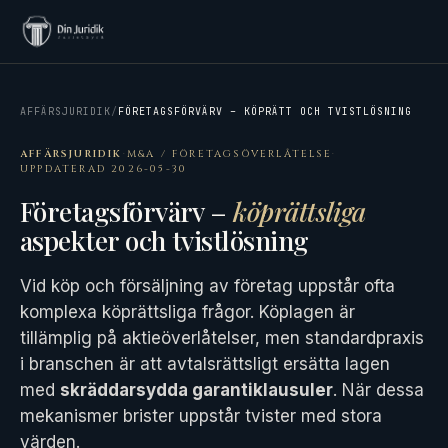
AFFÄRSJURIDIK
/
FÖRETAGSFÖRVÄRV – KÖPRÄTT OCH TVISTLÖSNING
AFFÄRSJURIDIK
·
M&A / FÖRETAGSÖVERLÅTELSE
·
UPPDATERAD 2026-05-30
Företagsförvärv –
köprättsliga
aspekter och tvistlösning
Vid köp och försäljning av företag uppstår ofta
komplexa köprättsliga frågor. Köplagen är
tillämplig på aktieöverlåtelser, men standardpraxis
i branschen är att avtalsrättsligt ersätta lagen
med
skräddarsydda garantiklausuler
. När dessa
mekanismer brister uppstår tvister med stora
värden.