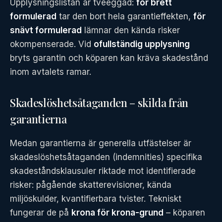
Upplysningslistan är tveeggad:
för brett
formulerad
tar den bort hela garantieffekten,
för
snävt formulerad
lämnar den kända risker
okompenserade. Vid
ofullständig upplysning
bryts garantin och köparen kan kräva skadestånd
inom avtalets ramar.
Skadeslöshetsåtaganden – skilda från
garantierna
Medan garantierna är generella utfästelser är
skadeslöshetsåtaganden (indemnities) specifika
skadeståndsklausuler riktade mot identifierade
risker: pågående skatterevisioner, kända
miljöskulder, kvantifierbara tvister. Tekniskt
fungerar de på
krona för krona-grund
– köparen