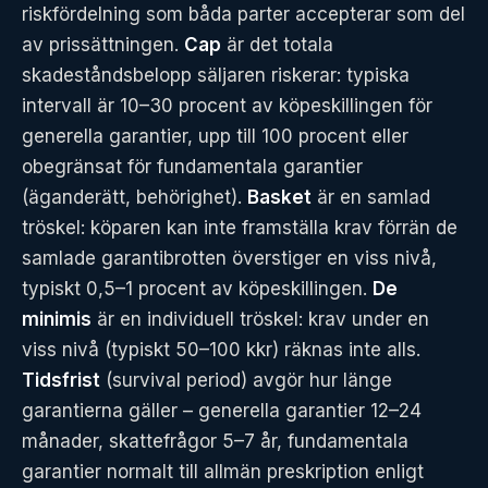
riskfördelning som båda parter accepterar som del
av prissättningen.
Cap
är det totala
skadeståndsbelopp säljaren riskerar: typiska
intervall är 10–30 procent av köpeskillingen för
generella garantier, upp till 100 procent eller
obegränsat för fundamentala garantier
(äganderätt, behörighet).
Basket
är en samlad
tröskel: köparen kan inte framställa krav förrän de
samlade garantibrotten överstiger en viss nivå,
typiskt 0,5–1 procent av köpeskillingen.
De
minimis
är en individuell tröskel: krav under en
viss nivå (typiskt 50–100 kkr) räknas inte alls.
Tidsfrist
(survival period) avgör hur länge
garantierna gäller – generella garantier 12–24
månader, skattefrågor 5–7 år, fundamentala
garantier normalt till allmän preskription enligt