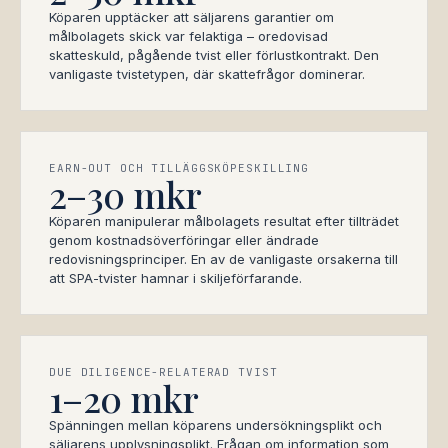
Köparen upptäcker att säljarens garantier om
målbolagets skick var felaktiga – oredovisad
skatteskuld, pågående tvist eller förlustkontrakt. Den
vanligaste tvistetypen, där skattefrågor dominerar.
EARN-OUT OCH TILLÄGGSKÖPESKILLING
2–30 mkr
Köparen manipulerar målbolagets resultat efter tillträdet
genom kostnadsöverföringar eller ändrade
redovisningsprinciper. En av de vanligaste orsakerna till
att SPA-tvister hamnar i skiljeförfarande.
DUE DILIGENCE-RELATERAD TVIST
1–20 mkr
Spänningen mellan köparens undersökningsplikt och
säljarens upplysningsplikt. Frågan om information som