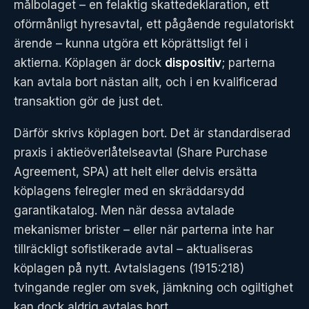
målbolaget – en felaktig skattedeklaration, ett
oförmånligt hyresavtal, ett pågående regulatoriskt
ärende – kunna utgöra ett köprättsligt fel i
aktierna. Köplagen är dock
dispositiv
; parterna
kan avtala bort nästan allt, och i en kvalificerad
transaktion gör de just det.
Därför skrivs köplagen bort. Det är standardiserad
praxis i aktieöverlåtelseavtal (Share Purchase
Agreement, SPA) att helt eller delvis ersätta
köplagens felregler med en skräddarsydd
garantikatalog. Men när dessa avtalade
mekanismer brister – eller när parterna inte har
tillräckligt sofistikerade avtal – aktualiseras
köplagen på nytt. Avtalslagens (1915:218)
tvingande regler om svek, jämkning och ogiltighet
kan dock aldrig avtalas bort.