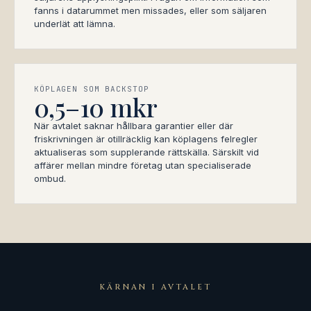
fanns i datarummet men missades, eller som säljaren
underlät att lämna.
KÖPLAGEN SOM BACKSTOP
0,5–10 mkr
När avtalet saknar hållbara garantier eller där
friskrivningen är otillräcklig kan köplagens felregler
aktualiseras som supplerande rättskälla. Särskilt vid
affärer mellan mindre företag utan specialiserade
ombud.
KÄRNAN I AVTALET