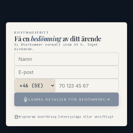
KOSTNADSFRITT
Få en
bedömning
av ditt ärende
Vi återkommer normalt inom 24 h. Inget
bindande.
LÄMNA DETALJER FÖR BEDÖMNING
Krypterad överföring
·
Intervjuläge eller skriftligt