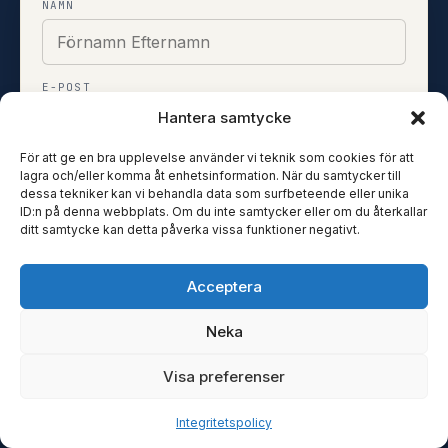
NAMN
E-POST
Hantera samtycke
För att ge en bra upplevelse använder vi teknik som cookies för att
TELEFON
lagra och/eller komma åt enhetsinformation. När du samtycker till
dessa tekniker kan vi behandla data som surfbeteende eller unika
ID:n på denna webbplats. Om du inte samtycker eller om du återkallar
ditt samtycke kan detta påverka vissa funktioner negativt.
Lämna detaljer för bedömning
Acceptera
Neka
Krypterad överföring
·
Intervjuläge eller skriftligt
Visa preferenser
Integritetspolicy