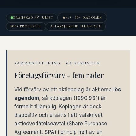
★
GRANSKAD AV JURIST
4,9 · 80+ OMDÖMEN
800+ PROCESSER
AFFÄRSJURIDIK SEDAN 2018
SAMMANFATTNING · 60 SEKUNDER
Företagsförvärv – fem rader
Vid förvärv av ett aktiebolag är aktierna
lös
egendom
, så köplagen (1990:931) är
formellt tillämplig. Köplagen är dock
dispositiv och ersätts i ett välskrivet
aktieöverlåtelseavtal (Share Purchase
Agreement, SPA) i princip helt av en