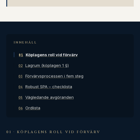
INNEHÅLL
Köplagens roll vid förvärv
01
Lagrum (köplagen 1 §)
02
Förvärvsprocessen i fem steg
03
Robust SPA – checklista
04
Vägledande avgöranden
05
Ordlista
06
01 · KÖPLAGENS ROLL VID FÖRVÄRV