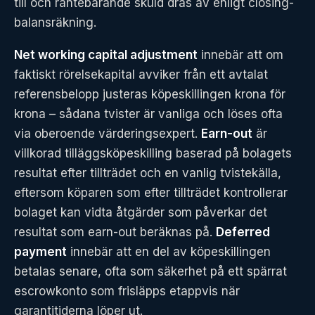
till och räntebärande skuld dras av enligt closing-
balansräkning.
Net working capital adjustment
innebär att om
faktiskt rörelsekapital avviker från ett avtalat
referensbelopp justeras köpeskillingen krona för
krona – sådana tvister är vanliga och löses ofta
via oberoende värderingsexpert.
Earn-out
är
villkorad tilläggsköpeskilling baserad på bolagets
resultat efter tillträdet och en vanlig tvistekälla,
eftersom köparen som efter tillträdet kontrollerar
bolaget kan vidta åtgärder som påverkar det
resultat som earn-out beräknas på.
Deferred
payment
innebär att en del av köpeskillingen
betalas senare, ofta som säkerhet på ett spärrat
escrowkonto som frisläpps etappvis när
garantitiderna löper ut.