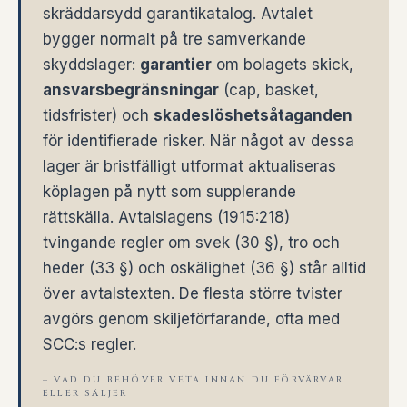
skräddarsydd garantikatalog. Avtalet
bygger normalt på tre samverkande
skyddslager:
garantier
om bolagets skick,
ansvarsbegränsningar
(cap, basket,
tidsfrister) och
skadeslöshetsåtaganden
för identifierade risker. När något av dessa
lager är bristfälligt utformat aktualiseras
köplagen på nytt som supplerande
rättskälla. Avtalslagens (1915:218)
tvingande regler om svek (30 §), tro och
heder (33 §) och oskälighet (36 §) står alltid
över avtalstexten. De flesta större tvister
avgörs genom skiljeförfarande, ofta med
SCC:s regler.
– VAD DU BEHÖVER VETA INNAN DU FÖRVÄRVAR
ELLER SÄLJER