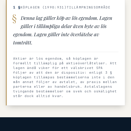
1 §
KÖPLAGEN (1990:931)
TILLÄMPNINGSOMRÅDE
Denna lag gäller köp av lös egendom. Lagen
gäller i tillämpliga delar även byte av lös
egendom. Lagen gäller inte överlåtelse av
tomträtt.
Aktier är lös egendom, så köplagen är
formellt tillämplig på aktieöverlåtelser. Att
lagen ändå viker för ett välskrivet SPA
följer av att den är dispositiv: enligt 3 §
köplagen tillämpas bestämmelserna inte i den
mån annat följer av avtalet, av praxis mellan
parterna eller av handelsbruk. Avtalslagens
tvingande bestämmelser om svek och oskälighet
står dock alltid kvar.