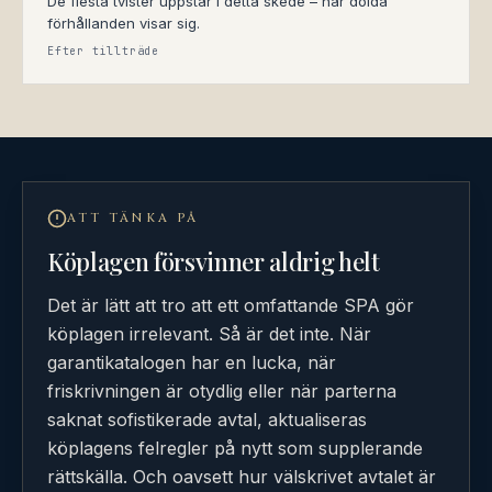
De flesta tvister uppstår i detta skede – när dolda
förhållanden visar sig.
Efter tillträde
ATT TÄNKA PÅ
Köplagen försvinner aldrig helt
Det är lätt att tro att ett omfattande SPA gör
köplagen irrelevant. Så är det inte. När
garantikatalogen har en lucka, när
friskrivningen är otydlig eller när parterna
saknat sofistikerade avtal, aktualiseras
köplagens felregler på nytt som supplerande
rättskälla. Och oavsett hur välskrivet avtalet är