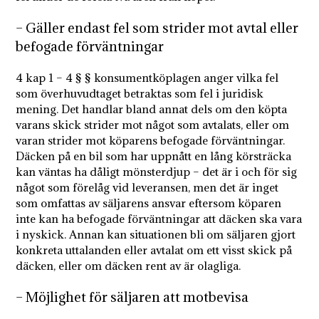
– Gäller endast fel som strider mot avtal eller
befogade förväntningar
4 kap 1 – 4 § § konsumentköplagen anger vilka fel
som överhuvudtaget betraktas som fel i juridisk
mening. Det handlar bland annat dels om den köpta
varans skick strider mot något som avtalats, eller om
varan strider mot köparens befogade förväntningar.
Däcken på en bil som har uppnått en lång körsträcka
kan väntas ha dåligt mönsterdjup – det är i och för sig
något som förelåg vid leveransen, men det är inget
som omfattas av säljarens ansvar eftersom köparen
inte kan ha befogade förväntningar att däcken ska vara
i nyskick. Annan kan situationen bli om säljaren gjort
konkreta uttalanden eller avtalat om ett visst skick på
däcken, eller om däcken rent av är olagliga.
– Möjlighet för säljaren att motbevisa