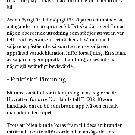
repad display, fuktskadad mobiltelefon, eller krockad
bil.
Även i övrigt är det möjligt för säljaren att motbevisa
antagandet om ursprungsfel. Det ska då i regel finnas
någon oberoende utredning som stödjer att varan var
felfri vid leveransen. Det räcker alltså inte med
säljarens påstående, så som t.ex. en av säljaren
upprättad varudeklaration inför försäljning. En sådan,
av säljaren egenupprättad handling, anses inte ha
något självständigt bevisvärde.
– Praktisk tillämpning
Ett intressant fall för tillämpningen av reglerna är
Hovrätten för övre Norrlands fall T-602-18 som
handlade om en bil som brann upp två och en halv
månader efter köpet.
Trots att bilen kunde köras fram till dess att branden
inträffade och totalförstörde bilen ansågs det inte