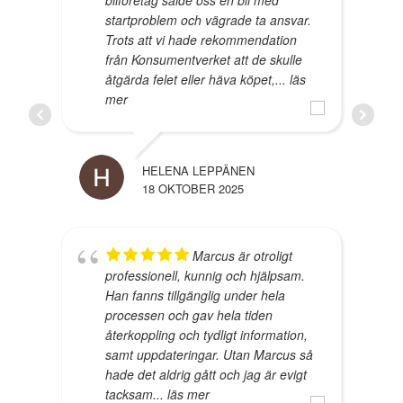
bilföretag sålde oss en bil med
startproblem och vägrade ta ansvar.
Trots att vi hade rekommendation
från Konsumentverket att de skulle
åtgärda felet eller häva köpet,
... läs
mer
HELENA LEPPÄNEN
18 OKTOBER 2025
Marcus är otroligt
professionell, kunnig och hjälpsam.
Han fanns tillgänglig under hela
processen och gav hela tiden
återkoppling och tydligt information,
samt uppdateringar. Utan Marcus så
hade det aldrig gått och jag är evigt
tacksam
... läs mer