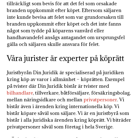
tillräckligt som bevis för att det fel som orsakade
branden uppkommit efter köpet. Eftersom säljaren
inte kunde bevisa att felet som var grundorsaken till
branden uppkommit efter köpet och det inte fanns
något som tydde på köparens vanvård eller
handhavandefel ansågs antagandet om ursprungsfel
gälla och säljaren skulle ansvara för felet.
Våra jurister är experter på köprätt
Juristbyrån Din Juridik är specialiserad på juridiken
kring köp av varor i allmänhet – köprätten. E
xempel
på tvister där Din Juridik bistår är tvister med
bilhandlare
, tillverkare, båtförsäljare, försäkringsbolag,
mellan näringsidkare och mellan
privatpersoner
. Vi
bistår även i ärenden kring internationella köp. Vi
bistår köpare såväl som säljare.
Vi är en juristbyrå som
bistår i alla juridiska ärenden kring köprätt. Vi biträder
privatpersoner såväl som företag i hela Sverige.