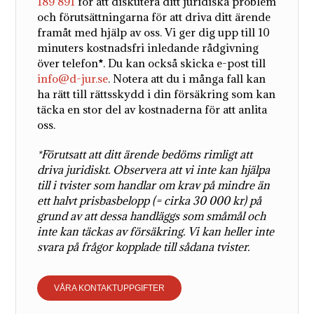
189 891
för att diskutera ditt juridiska problem
och förutsättningarna för att driva ditt ärende
framåt med hjälp av oss. Vi ger dig upp till 10
minuters kostnadsfri inledande rådgivning
över telefon
*
. Du kan också skicka e-post till
info@d-jur.se
. Notera att du i många fall kan
ha rätt till rättsskydd i din försäkring som kan
täcka en stor del av kostnaderna för att anlita
oss.
*Förutsatt att ditt ärende bedöms rimligt att
driva juridiskt. Observera att vi inte kan hjälpa
till i tvister som handlar om krav på mindre än
ett halvt prisbasbelopp (= cirka 30 000 kr) på
grund av att dessa handläggs som småmål och
inte kan täckas av försäkring. Vi kan heller inte
svara på frågor kopplade till sådana tvister.
VÅRA KONTAKTUPPGIFTER