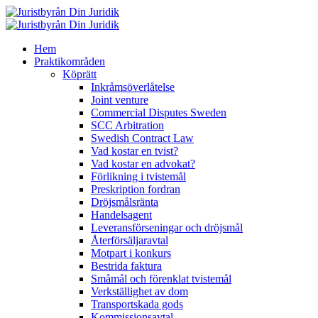
Hem
Praktikområden
Köprätt
Inkråmsöverlåtelse
Joint venture
Commercial Disputes Sweden
SCC Arbitration
Swedish Contract Law
Vad kostar en tvist?
Vad kostar en advokat?
Förlikning i tvistemål
Preskription fordran
Dröjsmålsränta
Handelsagent
Leveransförseningar och dröjsmål
Återförsäljaravtal
Motpart i konkurs
Bestrida faktura
Småmål och förenklat tvistemål
Verkställighet av dom
Transportskada gods
Kommissionsavtal