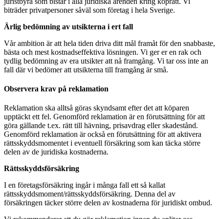
juristbyrå som bistår i alla juridiska ärenden kring köprätt. Vi
biträder privatpersoner såväl som företag i hela Sverige.
Ärlig bedömning av utsikterna i ert fall
Vår ambition är att hela tiden driva ditt mål framåt för den snabbaste,
bästa och mest kostnadseffektiva lösningen. Vi ger er en rak och
tydlig bedömning av era utsikter att nå framgång. Vi tar oss inte an
fall där vi bedömer att utsikterna till framgång är små.
Observera krav på reklamation
Reklamation ska alltså göras skyndsamt efter det att köparen
upptäckt ett fel. Genomförd reklamation är en förutsättning för att
göra gällande t.ex. rätt till hävning, prisavdrag eller skadestånd.
Genomförd reklamation är också en förutsättning för att aktivera
rättsskyddsmomentet i eventuell försäkring som kan täcka större
delen av de juridiska kostnaderna.
Rättsskyddsförsäkring
I en företagsförsäkring ingår i många fall ett så kallat
rättsskyddsmoment/rättsskyddsförsäkring. Denna del av
försäkringen täcker större delen av kostnaderna för juridiskt ombud.