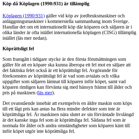
Köp då Köplagen (1990:931) är tillämplig
Köplagen (1990:931)
gäller vid köp av jordbruksmaskiner och
anläggningsmaskiner i kommersiella sammanhang inom Sverige.
Handlar det om ett internationellt köp där köparen och säljaren är i
olika länder är ofta istället internationella köplagen (CISG) tillämplig
istället (läs mer nedan).
Köprättsligt fel
Som framgått i tidigare stycke är den första förutsättningen som
gäller för att en köpare ska kunna åberopa ett fel mot en säljare att
det faktiska felet också är ett köprättsligt fel. Avgörande för
förekomsten av köprättsligt fel är vad som avtalats och vilka
uppgifter som säljaren lämnat till köparen inför köpet, samt vad
köparen rimligen kan förvänta sig med hänsyn främst till ålder och
pris på maskinen (
läs mer
).
Det ovanstående innebär att exempelvis en äldre maskin som köps
till ett lågt pris kan antas ha flera mindre defekter som inte är
köprättsliga fel. Är maskinen nära slutet av sin förväntade livslängd
är det kanske inga fel som är köprättsliga fel. Sådana fel som är
normala för ålder och andra omständigheter som köparen känt till
inför köpet utgör inte köprättsliga fel.