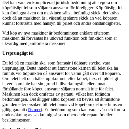
Det kan vara en komplicerad juridisk bedömning att avgöra om
köprättsligt fel som säljaren ansvarar för föreligger. Köprättsligt fel
kan föreligga även om maskinen sålts i befintligt skick, det krävs
dock då att maskinen är i väsentligt sämre skick än vad köparen
kunnat förutsätta med hänsyn till priset och andra omständigheter.
Vid köp av nya maskiner är bedömningen enklare eftersom
maskinen då förväntas ha utlovad funktion och funktion som är
likvärdig med jämförbara maskiner.
Ursprungligt fel
Ett fel på en maskin ska, som framgår i tidigare stycke, vara
ursprungligt. Detta innebär att åtminstone kärnan till felet ska ha
funnits vid tidpunkten då ansvaret för varan gått över till köparen.
Om felet helt och hållet uppkommit efter köpet, t.ex. ett plötsligt
haveri som inte har sin grund i tillverkningsfel eller annat
förhållande före köpet, ansvarar säljaren normalt inte för felet.
Maskinen kan dock omfattas av garanti, vilket kan förändra
bedömningen. Det åligger alltid köparen att bevisa att åtminstone
grunden eller orsaken till felet fanns vid köpet om det inte finns en
giltig garanti (
läs mer
). En bedömning som kan vara svår och fordra
undersökning av sakkunnig så som oberoende reparatör eller
besiktningsman.