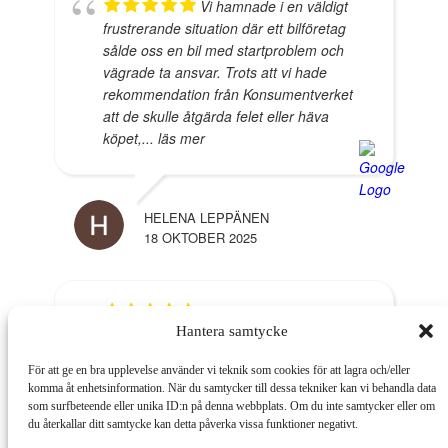
Vi hamnade i en väldigt
frustrerande situation där ett bilföretag
sålde oss en bil med startproblem och
vägrade ta ansvar. Trots att vi hade
rekommendation från Konsumentverket
att de skulle åtgärda felet eller häva
köpet,
... läs mer
HELENA LEPPÄNEN
18 OKTOBER 2025
Marcus är otroligt
Hantera samtycke
professionell, kunnig och hjälpsam. Han
fanns tillgänglig under hela processen
För att ge en bra upplevelse använder vi teknik som cookies för att lagra och/eller
och gav hela tiden återkoppling och
komma åt enhetsinformation. När du samtycker till dessa tekniker kan vi behandla data
tydligt information, samt uppdateringar.
som surfbeteende eller unika ID:n på denna webbplats. Om du inte samtycker eller om
Utan Marcus så hade det aldrig gått och
du återkallar ditt samtycke kan detta påverka vissa funktioner negativt.
jag är evigt tacksam
... läs mer