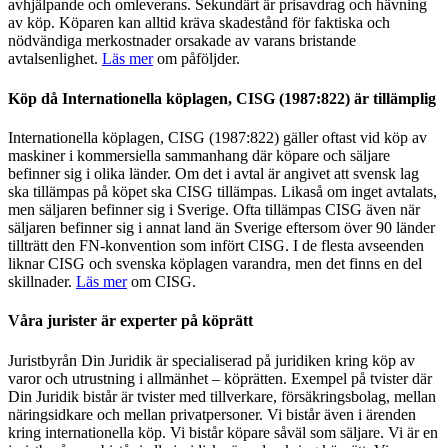
avhjälpande och omleverans. Sekundärt är prisavdrag och hävning
av köp. Köparen kan alltid kräva skadestånd för faktiska och
nödvändiga merkostnader orsakade av varans bristande
avtalsenlighet.
Läs mer
om påföljder.
Köp då Internationella köplagen, CISG (1987:822) är tillämplig
Internationella köplagen, CISG (1987:822) gäller oftast vid köp av
maskiner i kommersiella sammanhang där köpare och säljare
befinner sig i olika länder. Om det i avtal är angivet att svensk lag
ska tillämpas på köpet ska CISG tillämpas. Likaså om inget avtalats,
men säljaren befinner sig i Sverige. Ofta tillämpas CISG även när
säljaren befinner sig i annat land än Sverige eftersom över 90 länder
tillträtt den FN-konvention som infört CISG. I de flesta avseenden
liknar CISG och svenska köplagen varandra, men det finns en del
skillnader.
Läs mer
om CISG.
Våra jurister är experter på köprätt
Juristbyrån Din Juridik är specialiserad på juridiken kring köp av
varor och utrustning i allmänhet – köprätten. E
xempel på tvister där
Din Juridik bistår är tvister med tillverkare, försäkringsbolag, mellan
näringsidkare och mellan privatpersoner. Vi bistår även i ärenden
kring internationella köp. Vi bistår köpare såväl som säljare.
Vi är en