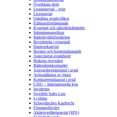
Överklaga dom
Leasingavtal – tvist
Licensavtal
Oskäliga avtalsvillkor
Editionsföreläggande
Kvarstad och säkerhetsåtgärder
Stämningsansökan
Rättsskyddsförsäkring
Bevisbörda i tvistemål
Hantverkartvist
Borgen och borgensåtagande
Anteciperat avtalsbrott
Riskens övergång
Rättegångskostnader
Ansvarsbegränsning i avtal
Avbeställning av tjänst
Konkurrensklausul i avtal
CISG – Internationella köp
Incoterms
Swedish Sales Law
Lyxbilar
Schwedisches Kaufrecht
Företagsförvärv
Aktieöverlåtelseavtal (SPA)