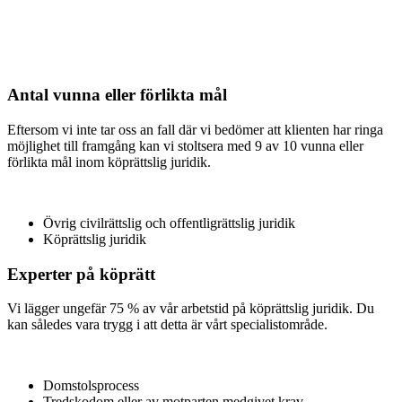
Antal vunna eller förlikta mål
Eftersom vi inte tar oss an fall där vi bedömer att klienten har ringa
möjlighet till framgång kan vi stoltsera med 9 av 10 vunna eller
förlikta mål inom köprättslig juridik.
Övrig civilrättslig och offentligrättslig juridik
Köprättslig juridik
Experter på köprätt
Vi lägger ungefär 75 % av vår arbetstid på köprättslig juridik. Du
kan således vara trygg i att detta är vårt specialistområde.
Domstolsprocess
Tredskodom eller av motparten medgivet krav