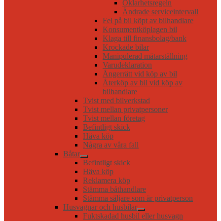
Oklarhetsregeln
Ändrade serviceintervall
Fel på bil köpt av bilhandlare
Konsumentköplagen bil
Klaga till finansbolag/bank
Krockade bilar
Manipulerad mätarställning
Varudeklaration
Ångerrätt vid köp av bil
Återköp av bil vid köp av
bilhandlare
Tvist med bilverkstad
Tvist mellan privatpersoner
Tvist mellan företag
Befintligt skick
Häva köp
Några av våra fall
Båtar
Befintligt skick
Häva köp
Reklamera köp
Stämma båthandlare
Stämma säljare som är privatperson
Husvagnar och husbilar
Fuktskadad husbil eller husvagn