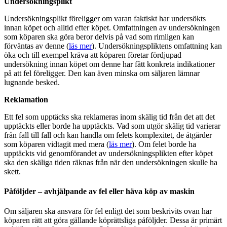
Undersökningsplikt
Undersökningsplikt föreligger om varan faktiskt har undersökts
innan köpet och alltid efter köpet. Omfattningen av undersökningen
som köparen ska göra beror delvis på vad som rimligen kan
förväntas av denne (
läs mer
). Undersökningspliktens omfattning kan
öka och till exempel kräva att köparen företar fördjupad
undersökning innan köpet om denne har fått konkreta indikationer
på att fel föreligger. Den kan även minska om säljaren lämnar
lugnande besked.
Reklamation
Ett fel som upptäcks ska reklameras inom skälig tid från det att det
upptäckts eller borde ha upptäckts. Vad som utgör skälig tid varierar
från fall till fall och kan handla om felets komplexitet, de åtgärder
som köparen vidtagit med mera (
läs mer
). Om felet borde ha
upptäckts vid genomförandet av undersökningsplikten efter köpet
ska den skäliga tiden räknas från när den undersökningen skulle ha
skett.
Påföljder – avhjälpande av fel eller häva köp av maskin
Om säljaren ska ansvara för fel enligt det som beskrivits ovan har
köparen rätt att göra gällande köprättsliga påföljder. Dessa är primärt