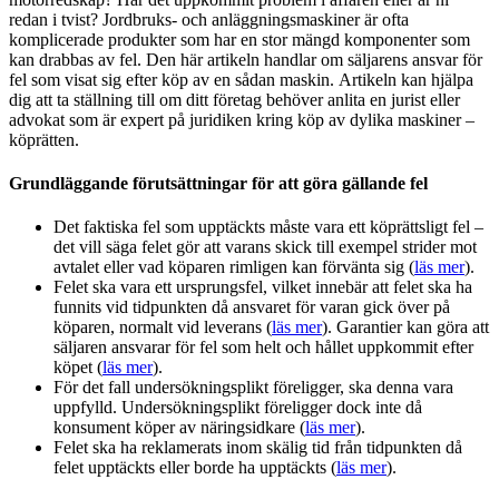
redan i tvist? Jordbruks- och anläggningsmaskiner är ofta
komplicerade produkter som har en stor mängd komponenter som
kan drabbas av fel. Den här artikeln handlar om säljarens ansvar för
fel som visat sig efter köp av en sådan maskin. Artikeln kan hjälpa
dig att ta ställning till om ditt företag behöver anlita en jurist eller
advokat som är expert på juridiken kring köp av dylika maskiner –
köprätten.
Grundläggande förutsättningar för att göra gällande fel
Det faktiska fel som upptäckts måste vara ett köprättsligt fel –
det vill säga felet gör att varans skick till exempel strider mot
avtalet eller vad köparen rimligen kan förvänta sig (
läs mer
).
Felet ska vara ett ursprungsfel, vilket innebär att felet ska ha
funnits vid tidpunkten då ansvaret för varan gick över på
köparen, normalt vid leverans (
läs mer
). Garantier kan göra att
säljaren ansvarar för fel som helt och hållet uppkommit efter
köpet (
läs mer
).
För det fall undersökningsplikt föreligger, ska denna vara
uppfylld. Undersökningsplikt föreligger dock inte då
konsument köper av näringsidkare (
läs mer
).
Felet ska ha reklamerats inom skälig tid från tidpunkten då
felet upptäckts eller borde ha upptäckts (
läs mer
).