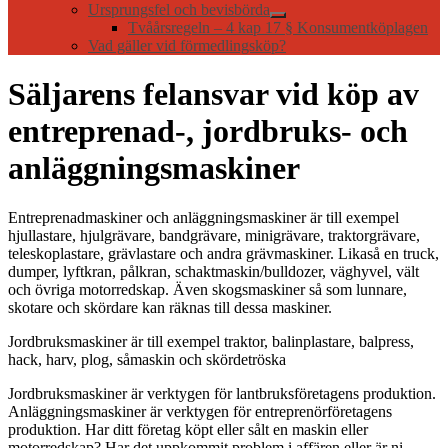
Ursprungsfel och bevisbörda
Tvåårsregeln – 4 kap 17 § Konsumentköplagen
Vad gäller vid förmedlingsköp?
Säljarens felansvar vid köp av
entreprenad-, jordbruks- och
anläggningsmaskiner
Entreprenadmaskiner och anläggningsmaskiner är till exempel
hjullastare, hjulgrävare, bandgrävare, minigrävare, traktorgrävare,
teleskoplastare, grävlastare och andra grävmaskiner. Likaså en truck
,
dumper, lyftkran, pålkran, schaktmaskin/bulldozer, väghyvel, vält
och övriga motorredskap. Även skogsmaskiner så som lunnare,
skotare och skördare kan räknas till dessa maskiner.
Jordbruksmaskiner är till exempel traktor, balinplastare, balpress,
hack, harv, plog, såmaskin och skördetröska
Jordbruksmaskiner är verktygen för lantbruksföretagens produktion.
Anläggningsmaskiner är verktygen för entreprenörföretagens
produktion.
Har ditt företag köpt eller sålt en maskin eller
motorredskap? Har det uppkommit problem i affären eller är ni