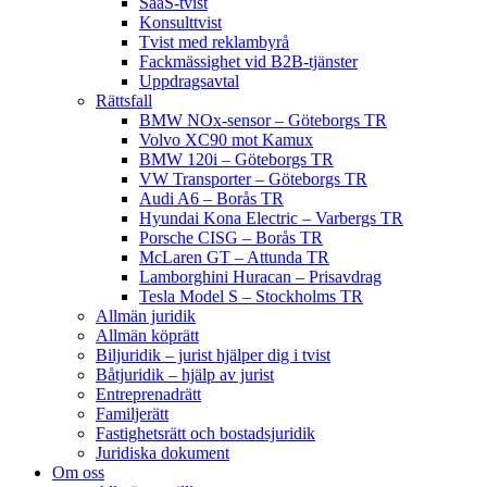
SaaS-tvist
Konsulttvist
Tvist med reklambyrå
Fackmässighet vid B2B-tjänster
Uppdragsavtal
Rättsfall
BMW NOx-sensor – Göteborgs TR
Volvo XC90 mot Kamux
BMW 120i – Göteborgs TR
VW Transporter – Göteborgs TR
Audi A6 – Borås TR
Hyundai Kona Electric – Varbergs TR
Porsche CISG – Borås TR
McLaren GT – Attunda TR
Lamborghini Huracan – Prisavdrag
Tesla Model S – Stockholms TR
Allmän juridik
Allmän köprätt
Biljuridik – jurist hjälper dig i tvist
Båtjuridik – hjälp av jurist
Entreprenadrätt
Familjerätt
Fastighetsrätt och bostadsjuridik
Juridiska dokument
Om oss