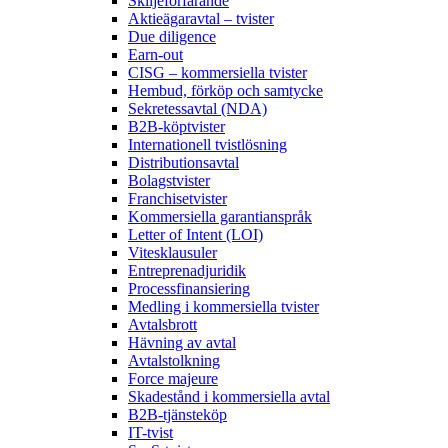
Skiljeförfarande
Aktieägaravtal – tvister
Due diligence
Earn-out
CISG – kommersiella tvister
Hembud, förköp och samtycke
Sekretessavtal (NDA)
B2B-köptvister
Internationell tvistlösning
Distributionsavtal
Bolagstvister
Franchisetvister
Kommersiella garantianspråk
Letter of Intent (LOI)
Vitesklausuler
Entreprenadjuridik
Processfinansiering
Medling i kommersiella tvister
Avtalsbrott
Hävning av avtal
Avtalstolkning
Force majeure
Skadestånd i kommersiella avtal
B2B-tjänsteköp
IT-tvist