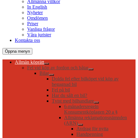
Allmänna villkor
In English
Nyheter
Omdömen
Priser
Vanliga frågor
Våra jurister
Kontakta oss
Öppna menyn
Allmän köprätt
Fel vid köp av fordon och båtar
Bilar
Dolda fel efter bilköpet vid köp av
begagnad bil
Fel på bil
Har du sålt en bil?
Tvist med bilhandlare
6-månadersregeln
Konsumentköplagen 20 a §
Allmänna reklamationsnämnden
(ARN)
Avdrag för nytta
Handpenning