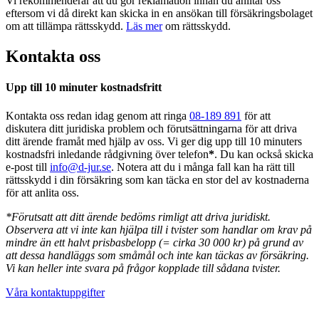
Vi rekommenderar att du gör reklamation innan du anlitar oss
eftersom vi då direkt kan skicka in en ansökan till försäkringsbolaget
om att tillämpa rättsskydd.
Läs mer
om rättsskydd.
Kontakta oss
Upp till 10 minuter kostnadsfritt
Kontakta oss redan idag genom att ringa
08-189 891
för att
diskutera ditt juridiska problem och förutsättningarna för att driva
ditt ärende framåt med hjälp av oss. Vi ger dig upp till 10 minuters
kostnadsfri inledande rådgivning över telefon
*
. Du kan också skicka
e-post till
info@d-jur.se
. Notera att du i många fall kan ha rätt till
rättsskydd i din försäkring som kan täcka en stor del av kostnaderna
för att anlita oss.
*Förutsatt att ditt ärende bedöms rimligt att driva juridiskt.
Observera att vi inte kan hjälpa till i tvister som handlar om krav på
mindre än ett halvt prisbasbelopp (= cirka 30 000 kr) på grund av
att dessa handläggs som småmål och inte kan täckas av försäkring.
Vi kan heller inte svara på frågor kopplade till sådana tvister.
Våra kontaktuppgifter