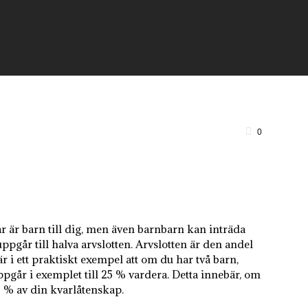
raktikområden
Om oss
Kontakta oss
0
r är barn till dig, men även barnbarn kan inträda
uppgår till halva arvslotten. Arvslotten är den andel
är i ett praktiskt exempel att om du har två barn,
ppgår i exemplet till 25 % vardera. Detta innebär, om
0 % av din kvarlåtenskap.