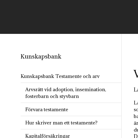
Kunskapsbank
V
Kunskapsbank Testamente och arv
Arvsrätt vid adoption, insemination,
L
fosterbarn och styvbarn
L
Förvara testamente
so
ba
Hur skriver man ett testamente?
ä
d
Kapitalförsäkringar
D