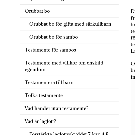
Orubbat bo
D
fr
Orubbat bo för gifta med särkullbarn
b
te
Orubbat bo för sambo
f
t
Testamente för sambos
L
Testamente med villkor om enskild
O
egendom
b
i
Testamentera till barn
Tolka testamente
Vad händer utan testamente?
Vad är laglott?
Förstärkta laglottsskyddet 7 kap 4 §