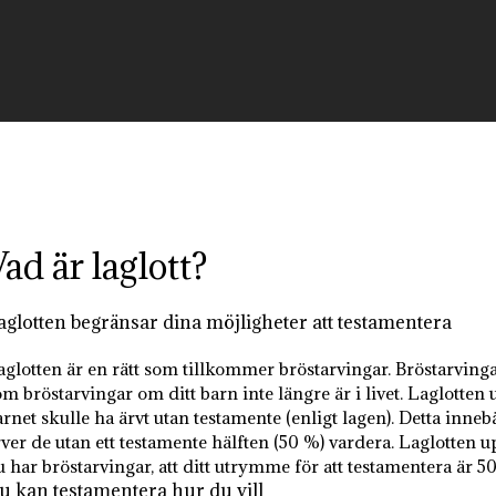
Hem
P
ad är laglott?
aglotten begränsar dina möjligheter att testamentera
aglotten är en rätt som tillkommer bröstarvingar. Bröstarvinga
m bröstarvingar om ditt barn inte längre är i livet. Laglotten 
rnet skulle ha ärvt utan testamente (enligt lagen). Detta inneb
rver de utan ett testamente hälften (50 %) vardera. Laglotten u
u har bröstarvingar, att ditt utrymme för att testamentera är 5
u kan testamentera hur du vill