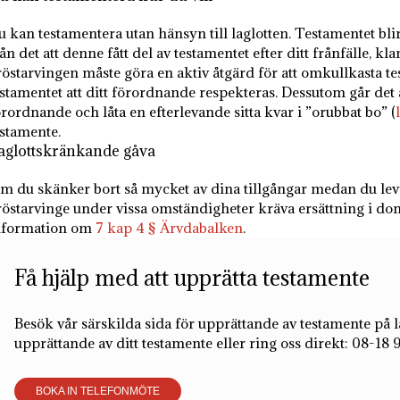
u kan testamentera utan hänsyn till laglotten. Testamentet b
ån det att denne fått del av testamentet efter ditt frånfälle, kl
röstarvingen måste göra en aktiv åtgärd för att omkullkasta t
stamentet att ditt förordnande respekteras. Dessutom går det at
örordnande och låta en efterlevande sitta kvar i ”orubbat bo” (
estamente.
aglottskränkande gåva
m du skänker bort så mycket av dina tillgångar medan du lever a
röstarvinge under vissa omständigheter kräva ersättning i do
nformation om
7 kap 4 § Ärvdabalken
.
Få hjälp med att upprätta testamente
Besök vår särskilda sida för upprättande av testamente på l
upprättande av ditt testamente eller ring oss direkt: 08-18 
BOKA IN TELEFONMÖTE