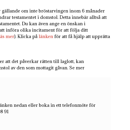
lir gällande om inte bröstarvingen inom 6 månader
andrar testamentet i domstol. Detta innebär alltså att
estamentet. Du kan även ange en önskan i
t införa olika incitament för att följa ditt
läs mer
). Klicka på
länken
för att få hjälp att upprätta
tt det påverkar rätten till laglott, kan
mstol av den som mottagit gåvan. Se mer
änken nedan eller boka in ett telefonmöte för
98 91