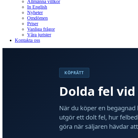
Allmänna villkor
In English
Nyheter
Omdömen
Priser
Vanliga frågor
Våra jurister
Kontakta oss
KÖPRÄTT
Dolda fel vid
När du köper en begagnad 
utgör ett dolt fel, hur fel
göra när säljaren hävdar att 