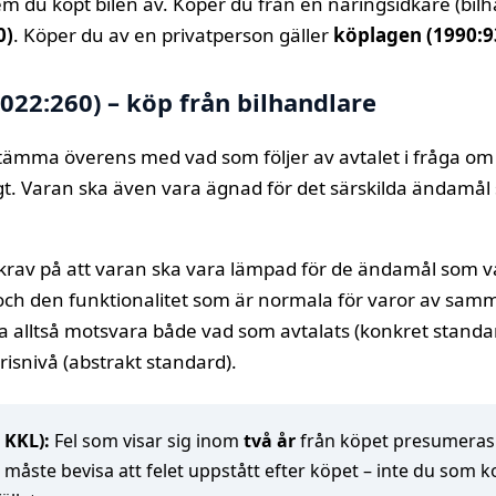
em du köpt bilen av. Köper du från en näringsidkare (bilh
0)
. Köper du av en privatperson gäller
köplagen (1990:9
22:260) – köp från bilhandlare
 stämma överens med vad som följer av avtalet i fråga om
övrigt. Varan ska även vara ägnad för det särskilda ända
L krav på att varan ska vara lämpad för de ändamål som
och den funktionalitet som är normala för varor av s
ka alltså motsvara både vad som avtalats (konkret standa
risnivå (abstrakt standard).
 KKL):
Fel som visar sig inom
två år
från köpet presumeras 
m måste bevisa att felet uppstått efter köpet – inte du so