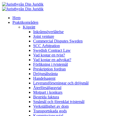
Hem
Praktikområden
Köprätt
Inkråmsöverlåtelse
Joint venture
Commercial Disputes Sweden
SCC Arbitration
Swedish Contract Law
Vad kostar en tvist?
Vad kostar en advokat?
Förlikning i tvistemål
Preskription fordran
Dröjsmålsränta
Handelsagent
Leveransförseningar och dröjsmål
Återförsäljaravtal
Motpart i konkurs
Bestrida faktura
Småmål och förenklat tvistemål
Verkställighet av dom
Transportskada gods
Kommissionsavtal