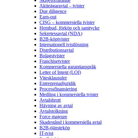
Skiljeförfarande
Aktieägaravtal – tvister
Due diligence
Earn-out
CISG – kommersiella tvister
Hembud, förköp och samtycke
Sekretessavtal (NDA)
B2B-köptvister
Internationell tvistlösning
Distributionsavtal
Bolagstvister
Franchisetvister
Kommersiella garantianspråk
Letter of Intent (LOI)
Vitesklausuler
Entreprenadjuridik
Processfinansiering
Medling i kommersiella tvister
Avtalsbrott
Hävning av avtal
Avtalstolkning
Force majeure
Skadestånd i kommersiella avtal
B2B-tjänsteköp
IT-tvist