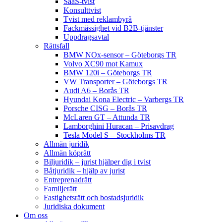
SaaS-tvist
Konsulttvist
Tvist med reklambyrå
Fackmässighet vid B2B-tjänster
Uppdragsavtal
Rättsfall
BMW NOx-sensor – Göteborgs TR
Volvo XC90 mot Kamux
BMW 120i – Göteborgs TR
VW Transporter – Göteborgs TR
Audi A6 – Borås TR
Hyundai Kona Electric – Varbergs TR
Porsche CISG – Borås TR
McLaren GT – Attunda TR
Lamborghini Huracan – Prisavdrag
Tesla Model S – Stockholms TR
Allmän juridik
Allmän köprätt
Biljuridik – jurist hjälper dig i tvist
Båtjuridik – hjälp av jurist
Entreprenadrätt
Familjerätt
Fastighetsrätt och bostadsjuridik
Juridiska dokument
Om oss