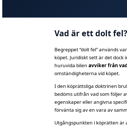
Vad är ett dolt fel
Begreppet “dolt fel” används va
köpet. Juridiskt sett är det dock
huruvida bilen
avviker från va
omständigheterna vid köpet.
I den köprättsliga doktrinen br
bedöms utifrån vad som följer av
egenskaper eller angivna specif
förvänta sig av en vara av samm
Utgångspunkten i köprätten är 