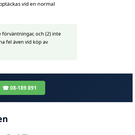
 upptäckas vid en normal
 förväntningar, och (2) inte
a fel även vid köp av
☎ 08-189 891
en