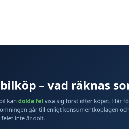
 bilköp – vad räknas so
bil kan
dolda fel
visa sig först efter köpet. Här fö
bedömningen går till enligt konsumentköplagen oc
felet inte är dolt.