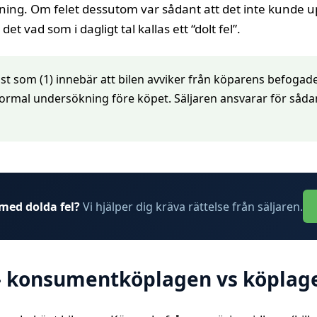
 mening. Om felet dessutom var sådant att det inte kunde
t vad som i dagligt tal kallas ett “dolt fel”.
rist som (1) innebär att bilen avviker från köparens befogade
rmal undersökning före köpet. Säljaren ansvarar för sådan
 med dolda fel?
Vi hjälper dig kräva rättelse från säljaren.
 konsumentköplagen vs köplag