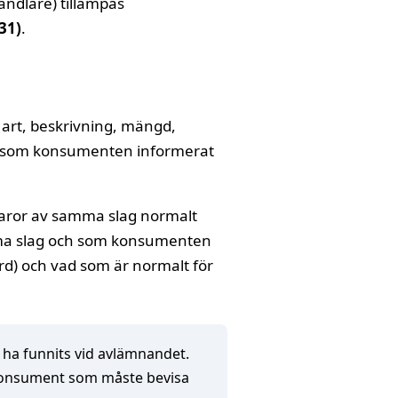
andlare) tillämpas
31)
.
 art, beskrivning, mängd,
mål som konsumenten informerat
 varor av samma slag normalt
amma slag och som konsumenten
rd) och vad som är normalt för
ha funnits vid avlämnandet.
m konsument som måste bevisa