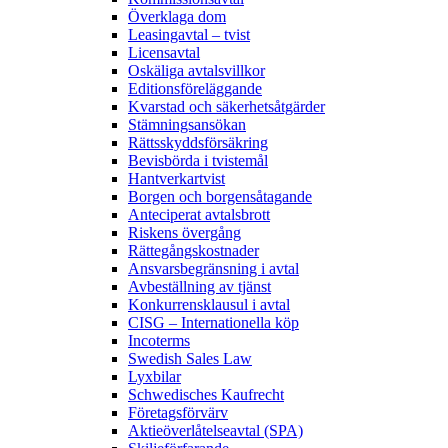
Överklaga dom
Leasingavtal – tvist
Licensavtal
Oskäliga avtalsvillkor
Editionsföreläggande
Kvarstad och säkerhetsåtgärder
Stämningsansökan
Rättsskyddsförsäkring
Bevisbörda i tvistemål
Hantverkartvist
Borgen och borgensåtagande
Anteciperat avtalsbrott
Riskens övergång
Rättegångskostnader
Ansvarsbegränsning i avtal
Avbeställning av tjänst
Konkurrensklausul i avtal
CISG – Internationella köp
Incoterms
Swedish Sales Law
Lyxbilar
Schwedisches Kaufrecht
Företagsförvärv
Aktieöverlåtelseavtal (SPA)