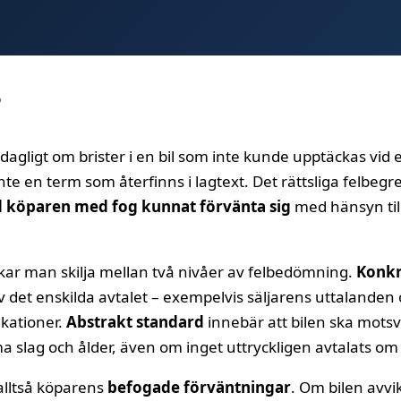
?
rdagligt om brister i en bil som inte kunde upptäckas vi
 inte en term som återfinns i lagtext. Det rättsliga felbegr
d köparen med fog kunnat förvänta sig
med hänsyn till
ukar man skilja mellan två nivåer av felbedömning.
Konkr
 det enskilda avtalet – exempelvis säljarens uttalanden 
ikationer.
Abstrakt standard
innebär att bilen ska mots
a slag och ålder, även om inget uttryckligen avtalats o
alltså köparens
befogade förväntningar
. Om bilen avvi