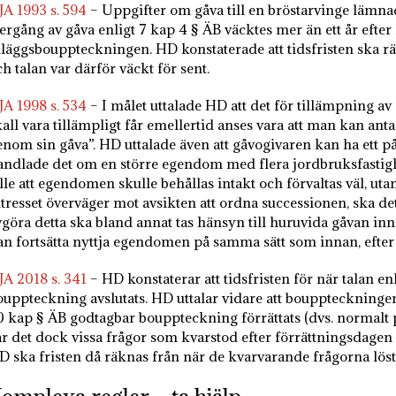
JA 1993 s. 594
– Uppgifter om gåva till en bröstarvinge lämna
tergång av gåva enligt 7 kap 4 § ÄB väcktes mer än ett år eft
illäggsbouppteckningen. HD konstaterade att tidsfristen ska r
h talan var därför väckt för sent.
JA 1998 s. 534
– I målet uttalade HD att det för tillämpning av
kall vara tillämpligt får emellertid anses vara att man kan ant
enom sin gåva”. HD uttalade även att gåvogivaren kan ha ett på 
andlade det om en större egendom med flera jordbruksfastighe
ille att egendomen skulle behållas intakt och förvaltas väl, u
tresset överväger mot avsikten att ordna successionen, ska det 
vgöra detta ska bland annat tas hänsyn till huruvida gåvan in
an fortsätta nyttja egendomen på samma sätt som innan, efter 
JA 2018 s. 341
– HD konstaterar att tidsfristen för när talan en
ouppteckning avslutats. HD uttalar vidare att bouppteckningen
0 kap § ÄB godtagbar bouppteckning förrättats (dvs. normalt på
ar det dock vissa frågor som kvarstod efter förrättningsdagen o
D ska fristen då räknas från när de kvarvarande frågorna löst