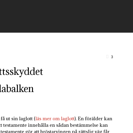
raktikområden
Om oss
Kontakta oss
3
ottsskyddet
dabalken
å ut sin laglott (
läs mer om laglott
). En förälder kan
 ett testamente innehålla en sådan bestämmelse kan
estamente gör att bröstarvingen på rättslig väg får