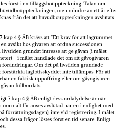
des först i en tilläggsbouppteckning. Talan om
er huvudbouppteckningen, men mindre än ett år efter
äknas från det att huvudbouppteckningen avslutats
 7 kap 4 § ÄB krävs att ”Ett krav för att lagrummet
a en avsikt hos givaren att ordna successionen
livstiden grundat intresse att ge gåvan (i målet
ter) – i målet handlade det om att gåvogivaren
tan förändringar. Om det på livstiden grundade
förstärkta laglottsskyddet inte tillämpas. För att
nebär en faktisk uppoffring eller om gåvogivaren
gåvan fullbordats.
ligt 7 kap 4 § ÄB enligt dess ordalydelse är när
 normalt får anses avslutad när en i enlighet med
 förrättningsdagen), inte vid registrering. I målet
ch dessa frågor löstes först en tid senare. Enligt
es.