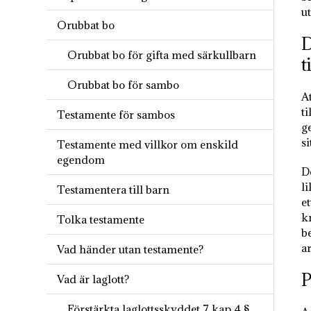
ut
Orubbat bo
D
Orubbat bo för gifta med särkullbarn
t
Orubbat bo för sambo
A
ti
Testamente för sambos
g
s
Testamente med villkor om enskild
egendom
D
li
Testamentera till barn
et
kr
Tolka testamente
b
ar
Vad händer utan testamente?
P
Vad är laglott?
Förstärkta laglottsskyddet 7 kap 4 §