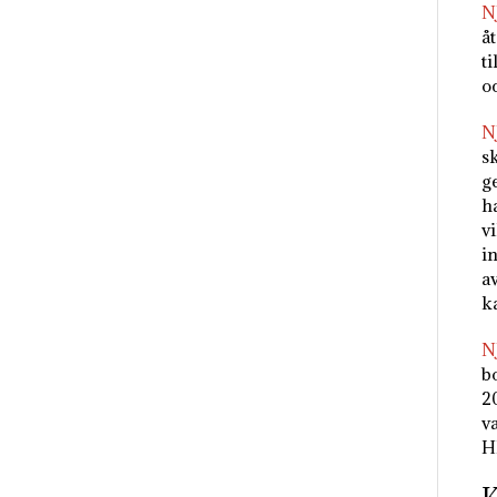
N
å
t
oc
N
s
g
h
v
in
a
k
N
b
2
v
H