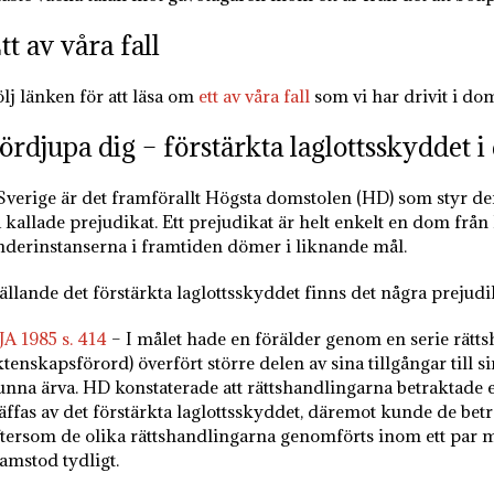
tt av våra fall
ölj länken för att läsa om
ett av våra fall
som vi har drivit i dom
ördjupa dig – förstärkta laglottsskyddet 
 Sverige är det framförallt Högsta domstolen (HD) som styr d
å kallade prejudikat. Ett prejudikat är helt enkelt en dom frå
nderinstanserna i framtiden dömer i liknande mål.
ällande det förstärkta laglottsskyddet finns det några prejudi
JA 1985 s. 414
– I målet hade en förälder genom en serie rätt
tenskapsförord) överfört större delen av sina tillgångar till s
unna ärva. HD konstaterade att rättshandlingarna betraktade en
räffas av det förstärkta laglottsskyddet, däremot kunde de b
ftersom de olika rättshandlingarna genomförts inom ett par m
ramstod tydligt.