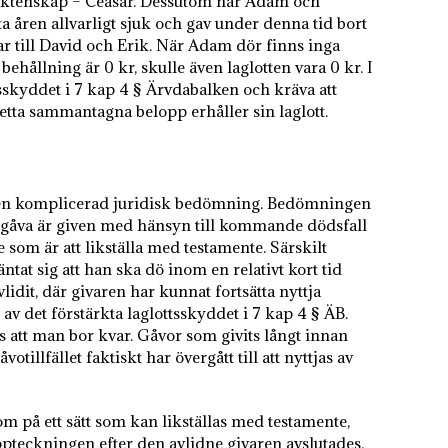
e äktenskap – Ceasar. Dessutom har Adam och
åren allvarligt sjuk och gav under denna tid bort
r till David och Erik. När Adam dör finns inga
behållning är 0 kr, skulle även laglotten vara 0 kr. I
sskyddet i 7 kap 4 § Ärvdabalken och kräva att
detta sammantagna belopp erhåller sin laglott.
är en komplicerad juridisk bedömning. Bedömningen
n gåva är given med hänsyn till kommande dödsfall
 som är att likställa med testamente. Särskilt
ntat sig att han ska dö inom en relativt kort tid
idit, där givaren har kunnat fortsätta nyttja
 det förstärkta laglottsskyddet i 7 kap 4 § ÄB.
ots att man bor kvar. Gåvor som givits långt innan
tillfället faktiskt har övergått till att nyttjas av
om på ett sätt som kan likställas med testamente,
ppteckningen efter den avlidne givaren avslutades.