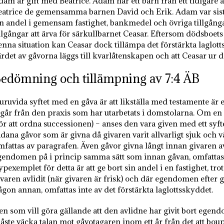
dam är gift med Beatrice. Adam har ett barn från ett tidigar
eatrice de gemensamma barnen David och Erik. Adam var sista 
in andel i gemensam fastighet, bankmedel och övriga tillgånga
llgångar att ärva för särkullbarnet Ceasar. Eftersom dödsboets 
enna situation kan Ceasar dock tillämpa det förstärkta laglott
ärdet av gåvorna läggs till kvarlåtenskapen och att Ceasar ur 
edömning och tillämpning av 7:4 ÄB
uruvida syftet med en gåva är att likställa med testamente 
tgår från den praxis som har utarbetats i domstolarna. Om e
för att ordna successionen) – anses den vara given med ett syfte
dana gåvor som är givna då givaren varit allvarligt sjuk och vä
mfattas av paragrafen. Även gåvor givna långt innan givaren avl
gendomen på i princip samma sätt som innan gåvan, omfattas av
pexemplet för detta är att ge bort sin andel i en fastighet, tr
varen avlidit (när givaren är frisk) och där egendomen efter gåvo
ågon annan, omfattas inte av det förstärkta laglottsskyddet.
en som vill göra gällande att den avlidne har givit bort egend
åste väcka talan mot gåvotagaren inom ett år från det att bou