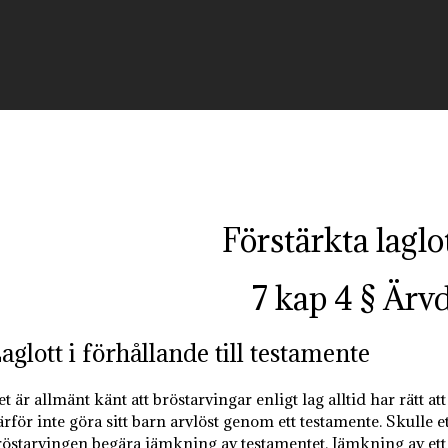
Hem
P
Förstärkta lagl
7 kap 4 § Ärv
aglott i förhållande till testamente
t är allmänt känt att bröstarvingar enligt lag alltid har rätt att f
ärför inte göra sitt barn arvlöst genom ett testamente. Skulle
röstarvingen begära jämkning av testamentet. Jämkning av ett t