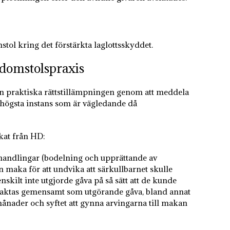
stol kring det förstärkta laglottsskyddet.
i domstolspraxis
en praktiska rättstillämpningen genom att meddela
n högsta instans som är vägledande då
kat från HD:
shandlingar (bodelning och upprättande av
in maka för att undvika att särkullbarnet skulle
skilt inte utgjorde gåva på så sätt att de kunde
etraktas gemensamt som utgörande gåva, bland annat
ånader och syftet att gynna arvingarna till makan