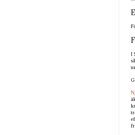
E
F
F
I
s
u
G
N
äk
k
t
e
f