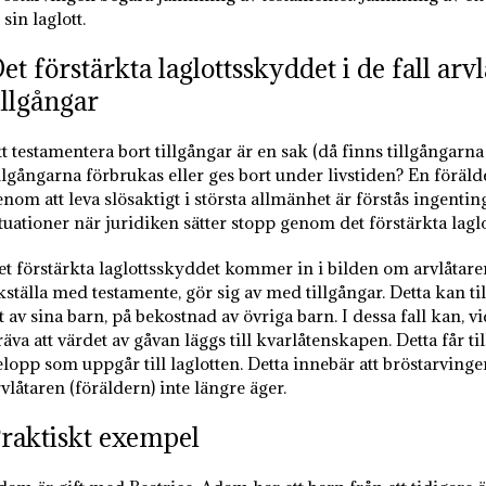
 sin laglott.
et förstärkta laglottsskyddet i de fall arv
illgångar
tt testamentera bort tillgångar är en sak (då finns tillgångar
llgångarna förbrukas eller ges bort under livstiden? En förälde
enom att leva slösaktigt i största allmänhet är förstås ingenti
ituationer när juridiken sätter stopp genom det förstärkta lagl
et förstärkta laglottsskyddet kommer in i bilden om arvlåtaren 
kställa med testamente, gör sig av med tillgångar. Detta kan til
t av sina barn, på bekostnad av övriga barn. I dessa fall kan, v
äva att värdet av gåvan läggs till kvarlåtenskapen. Detta får ti
elopp som uppgår till laglotten. Detta innebär att bröstarvinge
vlåtaren (föräldern) inte längre äger.
raktiskt exempel