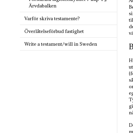
A
Ärvdabalken
B
s
Varför skriva testamente?
ti
d
Överlåtelseförbud fastighet
v
Write a testament/will in Sweden
B
H
u
(
så
o
e
Ty
gi
n
D
m