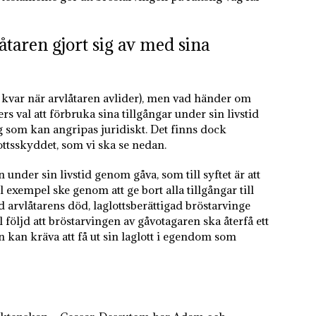
låtaren gjort sig av med sina
na kvar när arvlåtaren avlider), men vad händer om
rs val att förbruka sina tillgångar under sin livstid
ng som kan angripas juridiskt. Det finns dock
ottsskyddet, som vi ska se nedan.
under sin livstid genom gåva, som till syftet är att
l exempel ske genom att ge bort alla tillgångar till
id arvlåtarens död, laglottsberättigad bröstarvinge
ll följd att bröstarvingen av gåvotagaren ska återfå ett
n kan kräva att få ut sin laglott i egendom som