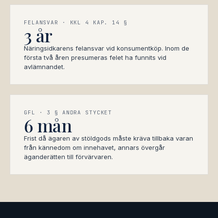
FELANSVAR · KKL 4 KAP. 14 §
3 år
Näringsidkarens felansvar vid konsumentköp. Inom de
första två åren presumeras felet ha funnits vid
avlämnandet.
GFL · 3 § ANDRA STYCKET
6 mån
Frist då ägaren av stöldgods måste kräva tillbaka varan
från kännedom om innehavet, annars övergår
äganderätten till förvärvaren.