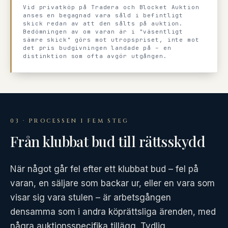
Vid privatköp på Tradera och Blocket Auktion
anses en begagnad vara såld i befintligt
skick redan av att den sålts på auktion.
Bedömningen av om varan är i "väsentligt
sämre skick" görs mot utropspriset, inte mot
det pris budgivningen landade på – en
distinktion som ofta avgör utgången.
03 · PROCESSEN I FEM STEG
Från klubbat bud till rättsskydd
När något går fel efter ett klubbat bud – fel på
varan, en säljare som backar ur, eller en vara som
visar sig vara stulen – är arbetsgången
densamma som i andra köprättsliga ärenden, med
några auktionsspecifika tillägg. Tydlig,