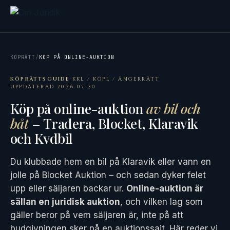
KÖPRÄTT
/
KÖP PÅ ONLINE-AUKTION
KÖPRÄTTSGUIDE
·
KKL / KÖPL / ÅNGERRÄTT
·
UPPDATERAD 2026-05-30
Köp på online-auktion
av bil och
båt
– Tradera, Blocket, Klaravik
och Kvdbil
Du klubbade hem en bil på Klaravik eller vann en
jolle på Blocket Auktion – och sedan dyker felet
upp eller säljaren backar ur.
Online-auktion är
sällan en juridisk auktion
, och vilken lag som
gäller beror på vem säljaren är, inte på att
budgivningen sker på en auktionssajt. Här reder vi