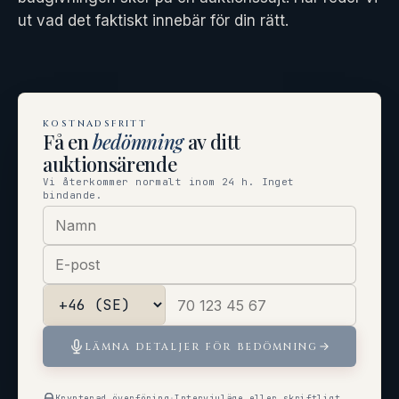
ut vad det faktiskt innebär för din rätt.
KOSTNADSFRITT
Få en
bedömning
av ditt
auktionsärende
Vi återkommer normalt inom 24 h. Inget
bindande.
LÄMNA DETALJER FÖR BEDÖMNING
Krypterad överföring
·
Intervjuläge eller skriftligt