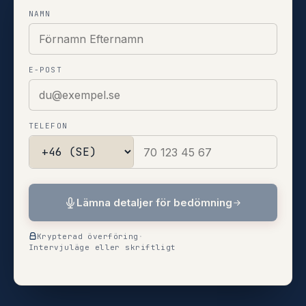
NAMN
E-POST
TELEFON
Lämna detaljer för bedömning
Krypterad överföring
·
Intervjuläge eller skriftligt