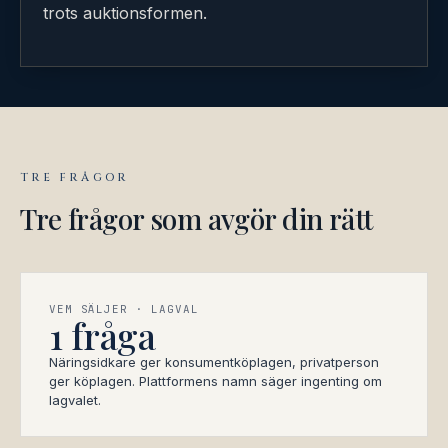
trots auktionsformen.
TRE FRÅGOR
Tre frågor som avgör din rätt
VEM SÄLJER · LAGVAL
1 fråga
Näringsidkare ger konsumentköplagen, privatperson
ger köplagen. Plattformens namn säger ingenting om
lagvalet.