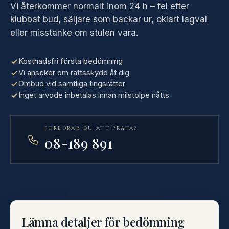
Vi återkommer normalt inom 24 h – fel efter
klubbat bud, säljare som backar ur, oklart lagval
eller misstanke om stulen vara.
Kostnadsfri första bedömning
Vi ansöker om rättsskydd åt dig
Ombud vid samtliga tingsrätter
Inget arvode inbetalas innan milstolpe nåtts
FÖREDRAR DU ATT PRATA?
08-189 891
Lämna detaljer för bedömning