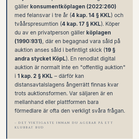
gäller
konsumentköplagen (2022:260)
med felansvar i tre år (
4 kap. 14 § KKL
) och
tvåårspresumtion (
4 kap. 17 § KKL
). Köper
du av en privatperson gäller
köplagen
(1990:931)
, där en begagnad vara såld på
auktion anses såld i befintligt skick (
19 §
andra stycket KöpL
). En renodlat digital
auktion är normalt inte en "offentlig auktion"
i
1 kap. 2 § KKL
– därför kan
distansavtalslagens ångerrätt finnas kvar
trots auktionsformen. Var säljaren är en
mellanhand eller plattformen bara
förmedlare är ofta den verkligt svåra frågan.
– DET VIKTIGASTE INNAN DU AGERAR PÅ ETT
KLUBBAT BUD