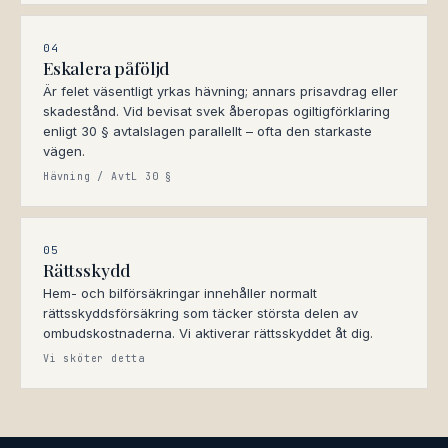
04
Eskalera påföljd
Är felet väsentligt yrkas hävning; annars prisavdrag eller
skadestånd. Vid bevisat svek åberopas ogiltigförklaring
enligt 30 § avtalslagen parallellt – ofta den starkaste
vägen.
Hävning / AvtL 30 §
05
Rättsskydd
Hem- och bilförsäkringar innehåller normalt
rättsskyddsförsäkring som täcker största delen av
ombudskostnaderna. Vi aktiverar rättsskyddet åt dig.
Vi sköter detta