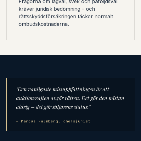
Frågorna om lagval, svek och påföljdsval
kräver juridisk bedömning – och
rättsskyddsförsäkringen täcker normalt
ombudskostnaderna.
"Den vanligaste missuppfattningen är att
auktionssajten avgör rätten. Det gör den nästan
aldrig – det gör säljarens status."
– Marcus Palmberg, chefsjurist