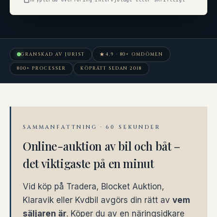
★
GRANSKAD AV JURIST
4,9 · 80+ OMDÖMEN
800+ PROCESSER
KÖPRÄTT SEDAN 2018
SAMMANFATTNING · 60 SEKUNDER
Online-auktion av bil och båt –
det viktigaste på en minut
Vid köp på Tradera, Blocket Auktion,
Klaravik eller Kvdbil avgörs din rätt av
vem
säljaren är
. Köper du av en näringsidkare