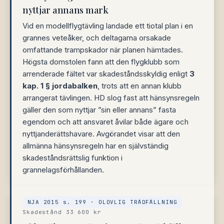
nyttjar annans mark
Vid en modellflygtävling landade ett tiotal plan i en
grannes veteåker, och deltagarna orsakade
omfattande trampskador när planen hämtades.
Högsta domstolen fann att den flygklubb som
arrenderade fältet var skadeståndsskyldig enligt
3
kap. 1 § jordabalken
, trots att en annan klubb
arrangerat tävlingen. HD slog fast att hänsynsregeln
gäller den som nyttjar ”sin eller annans” fasta
egendom och att ansvaret åvilar både ägare och
nyttjanderättshavare. Avgörandet visar att den
allmänna hänsynsregeln har en självständig
skadeståndsrättslig funktion i
grannelagsförhållanden.
NJA 2015 s. 199 · OLOVLIG TRÄDFÄLLNING
Skadestånd 33 600 kr