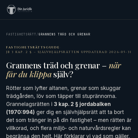
FASTIGHETSRÄTT
/
GRANNENS TRÄD OCH GRENAR
FASTIGHETSRÄTTSGUIDE
·
JB 3 KAP. 2 § – SJÄLVHJÄLPSRÄTTEN
·
UPPDATERAD 2026-05-31
Grannens träd och grenar –
när
får du klippa
själv?
Rötter som lyfter altanen, grenar som skuggar
trädgården, löv som täpper till stuprännorna.
Grannelagsrätten i
3 kap. 2 § jordabalken
(1970:994)
ger dig en självhjälpsrätt att ta bort
det som tränger in på din fastighet – men rätten är
villkorad, och flera miljö- och naturvårdsregler kan
begränsa den helt. Här förklarar vi vad som gäller,