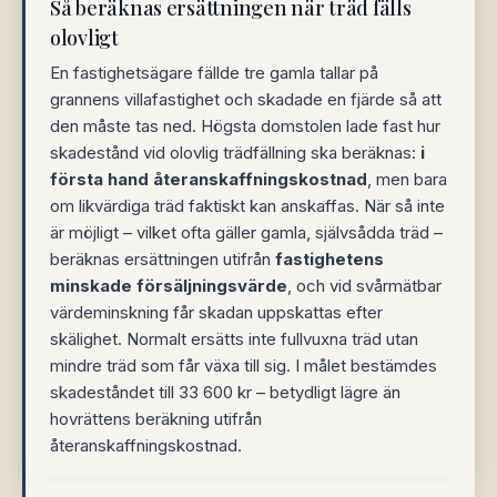
Så beräknas ersättningen när träd fälls
olovligt
En fastighetsägare fällde tre gamla tallar på
grannens villafastighet och skadade en fjärde så att
den måste tas ned. Högsta domstolen lade fast hur
skadestånd vid olovlig trädfällning ska beräknas:
i
första hand återanskaffningskostnad
, men bara
om likvärdiga träd faktiskt kan anskaffas. När så inte
är möjligt – vilket ofta gäller gamla, självsådda träd –
beräknas ersättningen utifrån
fastighetens
minskade försäljningsvärde
, och vid svårmätbar
värdeminskning får skadan uppskattas efter
skälighet. Normalt ersätts inte fullvuxna träd utan
mindre träd som får växa till sig. I målet bestämdes
skadeståndet till 33 600 kr – betydligt lägre än
hovrättens beräkning utifrån
återanskaffningskostnad.