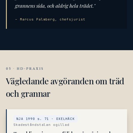
grannens sida, och aldrig hela trädet."
– Marcus Palmberg, chefsjurist
05 · HD-PRAXIS
Vägledande avgöranden om träd
och grannar
NJA 1990 s. 71 · OXELHÄCK
Skadeståndstalan ogillad