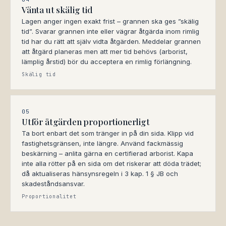
Vänta ut skälig tid
Lagen anger ingen exakt frist – grannen ska ges ”skälig
tid”. Svarar grannen inte eller vägrar åtgärda inom rimlig
tid har du rätt att själv vidta åtgärden. Meddelar grannen
att åtgärd planeras men att mer tid behövs (arborist,
lämplig årstid) bör du acceptera en rimlig förlängning.
Skälig tid
05
Utför åtgärden proportionerligt
Ta bort enbart det som tränger in på din sida. Klipp vid
fastighetsgränsen, inte längre. Använd fackmässig
beskärning – anlita gärna en certifierad arborist. Kapa
inte alla rötter på en sida om det riskerar att döda trädet;
då aktualiseras hänsynsregeln i 3 kap. 1 § JB och
skadeståndsansvar.
Proportionalitet