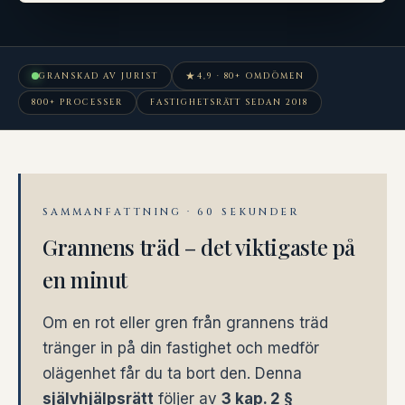
★
GRANSKAD AV JURIST
4,9 · 80+ OMDÖMEN
800+ PROCESSER
FASTIGHETSRÄTT SEDAN 2018
SAMMANFATTNING · 60 SEKUNDER
Grannens träd – det viktigaste på
en minut
Om en rot eller gren från grannens träd
tränger in på din fastighet och medför
olägenhet får du ta bort den. Denna
självhjälpsrätt
följer av
3 kap. 2 §