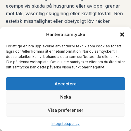
exempelvis skada på husgrund eller avlopp, grenar
mot tak, väsentlig skuggning eller kraftigt lövfall. Ren
estetisk misshällighet eller obetydligt löv räcker
normalt inte.
Hantera samtycke
JB 3 KAP. 2 §
För att ge en bra upplevelse använder vi teknik som cookies för att
lagra och/eller komma åt enhetsinformation. När du samtycker till
Skada av betydelse
dessa tekniker kan vi behandla data som surfbeteende eller unika
ID:n på denna webbplats. Om du inte samtycker eller om du återkallar
Sådan risk för skada på trädet som gör att
ditt samtycke kan detta påverka vissa funktioner negativt.
trädägaren först måste ges tillfälle att själv utföra
åtgärden. Typiskt vid borttagande av grov gren,
Acceptera
kapning av huvudrot eller åtgärd som kan döda
trädet.
Neka
JB 3 KAP. 2 §
Visa preferenser
Allmän hänsynsregel
Integritetspolicy