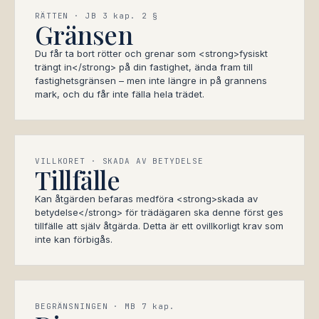
RÄTTEN · JB 3 kap. 2 §
Gränsen
Du får ta bort rötter och grenar som <strong>fysiskt
trängt in</strong> på din fastighet, ända fram till
fastighetsgränsen – men inte längre in på grannens
mark, och du får inte fälla hela trädet.
VILLKORET · SKADA AV BETYDELSE
Tillfälle
Kan åtgärden befaras medföra <strong>skada av
betydelse</strong> för trädägaren ska denne först ges
tillfälle att själv åtgärda. Detta är ett ovillkorligt krav som
inte kan förbigås.
BEGRÄNSNINGEN · MB 7 kap.