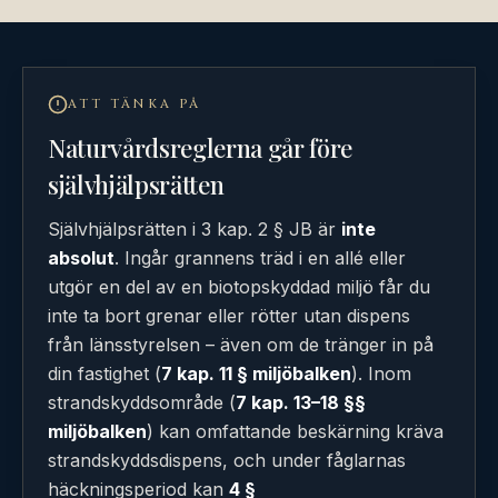
ATT TÄNKA PÅ
Naturvårdsreglerna går före
självhjälpsrätten
Självhjälpsrätten i 3 kap. 2 § JB är
inte
absolut
. Ingår grannens träd i en allé eller
utgör en del av en biotopskyddad miljö får du
inte ta bort grenar eller rötter utan dispens
från länsstyrelsen – även om de tränger in på
din fastighet (
7 kap. 11 § miljöbalken
). Inom
strandskyddsområde (
7 kap. 13–18 §§
miljöbalken
) kan omfattande beskärning kräva
strandskyddsdispens, och under fåglarnas
häckningsperiod kan
4 §