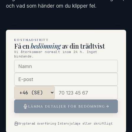
och vad som händer om du klipper fel.
KOSTNADSFRITT
Få en
bedömning
av din trädtvist
Vi återkommer normalt inom 24 h. Inget
bindande.
LÄMNA DETALJER FÖR BEDÖMNING
Krypterad överföring
·
Intervjuläge eller skriftligt