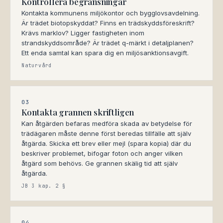
Kontrollera begränsningar
Kontakta kommunens miljökontor och bygglovsavdelning.
Är trädet biotopskyddat? Finns en trädskyddsföreskrift?
Krävs marklov? Ligger fastigheten inom
strandskyddsområde? Är trädet q-märkt i detaljplanen?
Ett enda samtal kan spara dig en miljösanktionsavgift.
Naturvård
03
Kontakta grannen skriftligen
Kan åtgärden befaras medföra skada av betydelse för
trädägaren måste denne först beredas tillfälle att själv
åtgärda. Skicka ett brev eller mejl (spara kopia) där du
beskriver problemet, bifogar foton och anger vilken
åtgärd som behövs. Ge grannen skälig tid att själv
åtgärda.
JB 3 kap. 2 §
04