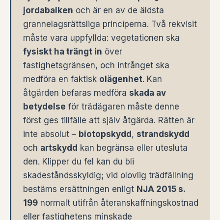
jordabalken
och är en av de äldsta
grannelagsrättsliga principerna. Två rekvisit
måste vara uppfyllda: vegetationen ska
fysiskt ha trängt in
över
fastighetsgränsen, och intrånget ska
medföra en faktisk
olägenhet
. Kan
åtgärden befaras medföra
skada av
betydelse
för trädägaren måste denne
först ges tillfälle att själv åtgärda. Rätten är
inte absolut –
biotopskydd
,
strandskydd
och
artskydd
kan begränsa eller utesluta
den. Klipper du fel kan du bli
skadeståndsskyldig; vid olovlig trädfällning
bestäms ersättningen enligt
NJA 2015 s.
199
normalt utifrån återanskaffningskostnad
eller fastighetens minskade