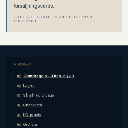
försäljningsvärde.
– DET VIKTIGASTE INNAN DU TAR FRAM
SEKATÖREN
INNEHÅLL
Grundregeln – 3 kap. 2 § JB
01
Lagrum
02
Så går du tillväga
03
Checklista
04
HD-praxis
05
Ordlista
06