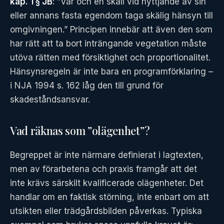
kap. 1 § JB
: ”Var och en skall vid nyttjande av sin
eller annans fasta egendom taga skälig hänsyn till
omgivningen.” Principen innebär att även den som
har rätt att ta bort inträngande vegetation måste
utöva rätten med försiktighet och proportionalitet.
Hänsynsregeln är inte bara en programförklaring –
i NJA 1994 s. 162 låg den till grund för
skadeståndsansvar.
Vad räknas som ”olägenhet”?
Begreppet är inte närmare definierat i lagtexten,
men av förarbetena och praxis framgår att det
inte krävs särskilt kvalificerade olägenheter. Det
handlar om en faktisk störning, inte enbart om att
utsikten eller trädgårdsbilden påverkas. Typiska