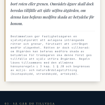
bort roten eller grenen. Områdets ägare skall dock
beredas tillfälle att själv utföra åtgärden, om
denna kan befaras medföra skada av betydelse för
honom.
Bestämmelsen ger fastighetsägaren en
självhjälpsrätt att avlägsna inträngande
rötter och grenar, förutsatt att intrånget
medför olägenhet. Rätten är dock villkorad:
om åtgärden kan befaras medföra skada av
betydelse för trädägaren ska denne först ges
tillfälle att själv utföra åtgärden. Regeln
läses tillsammans med den allmänna
hänsynsregeln i 3 kap. 1 § JB och begränsas
av miljö- och naturvårdslagstiftning
(biotopskydd, strandskydd, artskydd).
03 · SÅ GÅR DU TILLVÄGA