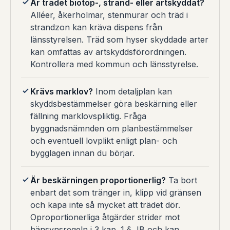
Är trädet biotop-, strand- eller artskyddat?
Alléer, åkerholmar, stenmurar och träd i
strandzon kan kräva dispens från
länsstyrelsen. Träd som hyser skyddade arter
kan omfattas av artskyddsförordningen.
Kontrollera med kommun och länsstyrelse.
Krävs marklov?
Inom detaljplan kan
skyddsbestämmelser göra beskärning eller
fällning marklovspliktig. Fråga
byggnadsnämnden om planbestämmelser
och eventuell lovplikt enligt plan- och
bygglagen innan du börjar.
Är beskärningen proportionerlig?
Ta bort
enbart det som tränger in, klipp vid gränsen
och kapa inte så mycket att trädet dör.
Oproportionerliga åtgärder strider mot
hänsynsregeln i 3 kap. 1 § JB och kan