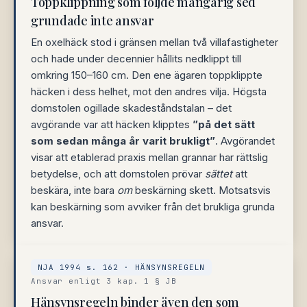
Toppklippning som följde mångårig sed
grundade inte ansvar
En oxelhäck stod i gränsen mellan två villafastigheter
och hade under decennier hållits nedklippt till
omkring 150–160 cm. Den ene ägaren toppklippte
häcken i dess helhet, mot den andres vilja. Högsta
domstolen ogillade skadeståndstalan – det
avgörande var att häcken klipptes
”på det sätt
som sedan många år varit brukligt”
. Avgörandet
visar att etablerad praxis mellan grannar har rättslig
betydelse, och att domstolen prövar
sättet
att
beskära, inte bara
om
beskärning skett. Motsatsvis
kan beskärning som avviker från det brukliga grunda
ansvar.
NJA 1994 s. 162 · HÄNSYNSREGELN
Ansvar enligt 3 kap. 1 § JB
Hänsynsregeln binder även den som