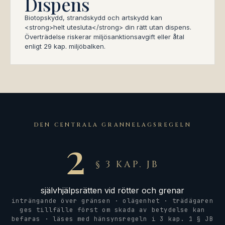
Dispens
Biotopskydd, strandskydd och artskydd kan
<strong>helt utesluta</strong> din rätt utan dispens.
Överträdelse riskerar miljösanktionsavgift eller åtal
enligt 29 kap. miljöbalken.
DEN CENTRALA GRANNELAGSREGELN
2
§ 3 KAP. JB
självhjälpsrätten vid rötter och grenar
inträngande över gränsen · olägenhet · trädägaren
ges tillfälle först om skada av betydelse kan
befaras · läses med hänsynsregeln i 3 kap. 1 § JB