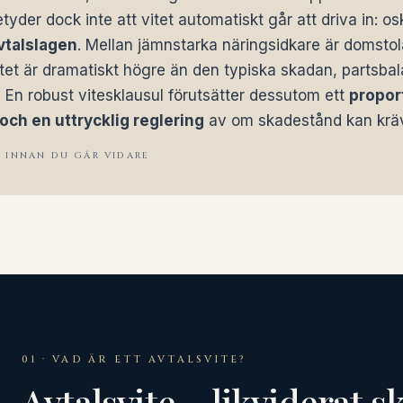
yder dock inte att vitet automatiskt går att driva in: os
vtalslagen
. Mellan jämnstarka näringsidkare är domstol
tet är dramatiskt högre än den typiska skadan, partsbal
a. En robust vitesklausul förutsätter dessutom ett
proport
 och en uttrycklig reglering
av om skadestånd kan kräva
A INNAN DU GÅR VIDARE
01 · VAD ÄR ETT AVTALSVITE?
Avtalsvite – likviderat s