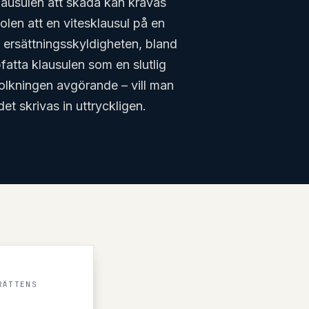
klausulen att skada kan krävas
en att en vitesklausul på en
v ersättningsskyldigheten, bland
atta klausulen som en slutlig
r tolkningen avgörande – vill man
et skrivas in uttryckligen.
RÄTTENS