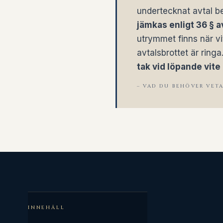
undertecknat avtal bet
jämkas enligt 36 § a
utrymmet finns när vi
avtalsbrottet är ring
tak vid löpande vite
– VAD DU BEHÖVER VET
INNEHÅLL