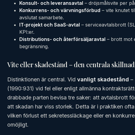
Konsult- och leveransavtal
– dröjsmålsvite per på
Konkurrens- och värvningsförbud
– vite knutet t
avslutat samarbete.
IT-projekt och SaaS-avtal
– serviceavtalsbrott (SLA
KPI:er.
Distributions- och återförsäljaravtal
– brott mot 
begränsning.
Vite eller skadestånd – den centrala skillna
Distinktionen är central. Vid
vanligt skadestånd
– 
(1990:931) vid fel eller enligt allmänna kontraktsrät
drabbade parten bevisa tre saker: att avtalsbrott fö
att skadan har viss storlek. Detta är i praktiken oft
vilken förlust ett sekretessläckage eller en konkurr
omöjligt.