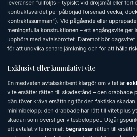
leveransen fullföljts – typiskt vid dröjsmål eller fo
kontraktsvärdet per påbörjad försenad vecka, doc
kontraktssumman"). Vid pågående eller upprepade 
meningsfulla konstruktionen – ett engångsvite ger in
upphöra med avtalsbrottet. Däremot bör dagsvitet 
för att undvika senare jämkning och för att hålla ris
Exklusivt eller kumulativt vite
En medveten avtalsskribent klargör om vitet är
exk
vite ersätter rätten till skadestånd – den drabbade p
därutöver kräva ersättning för den faktiska skadan. E
minimibelopp: den drabbade har rätt till vitet plus y
skadan som överstiger vitesbeloppet. Utgångspunkte
ett avtalat vite normalt
begränsar
rätten till ersätt