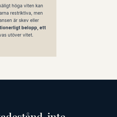
käligt höga viten kan
arna restriktiva, men
ansen är skev eller
ionerligt belopp, ett
s utöver vitet.
kadestånd, inte