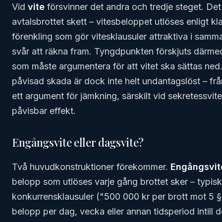
Vid
vite
försvinner det andra och tredje steget. Det r
avtalsbrottet skett – vitesbeloppet utlöses enligt kl
förenkling som gör vitesklausuler attraktiva i sam
svår att räkna fram. Tyngdpunkten förskjuts därmed
som måste argumentera för att vitet ska sättas ned.
påvisad skada är dock inte helt undantagslöst – f
ett argument för jämkning, särskilt vid sekretessvit
påvisbar effekt.
Engångsvite eller dagsvite?
Två huvudkonstruktioner förekommer.
Engångsvit
belopp som utlöses varje gång brottet sker – typisk
konkurrensklausuler ("500 000 kr per brott mot 5 §
belopp per dag, vecka eller annan tidsperiod intill de