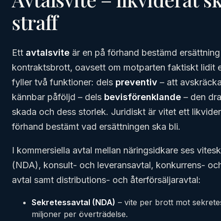
straff
Ett
avtalsvite
är en på förhand bestämd ersättning 
kontraktsbrott, oavsett om motparten faktiskt lidit
fyller två funktioner: dels
preventiv
– att avskräck
kännbar påföljd – dels
bevisförenklande
– den dra
skada och dess storlek. Juridiskt är vitet ett likvid
förhand bestämt vad ersättningen ska bli.
I kommersiella avtal mellan näringsidkare ses vitesk
(NDA), konsult- och leveransavtal, konkurrens- oc
avtal samt distributions- och återförsäljaravtal:
Sekretessavtal (NDA)
– vite per brott mot sekretes
miljoner per överträdelse.