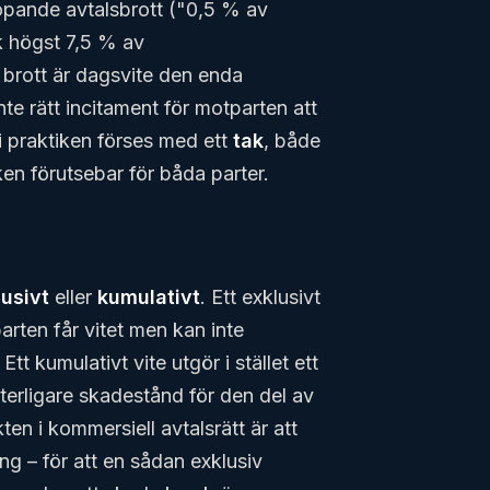
rtlöpande avtalsbrott ("0,5 % av
k högst 7,5 % av
brott är dagsvite den enda
te rätt incitament för motparten att
i praktiken förses med ett
tak
, både
ken förutsebar för båda parter.
lusivt
eller
kumulativt
. Ett exklusivt
arten får vitet men kan inte
tt kumulativt vite utgör i stället ett
tterligare skadestånd för den del av
n i kommersiell avtalsrätt är att
ning – för att en sådan exklusiv