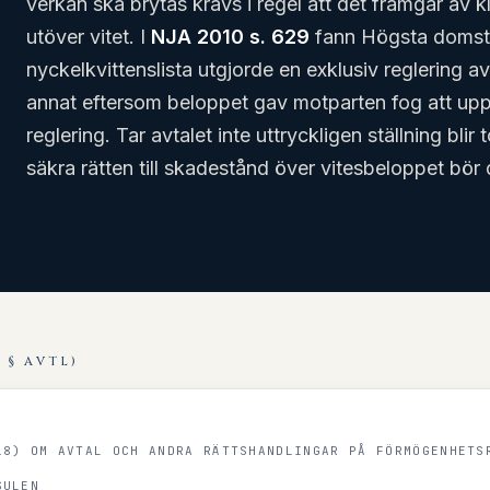
verkan ska brytas krävs i regel att det framgår av 
utöver vitet. I
NJA 2010 s. 629
fann Högsta domstol
nyckelkvittenslista utgjorde en exklusiv reglering a
annat eftersom beloppet gav motparten fog att uppf
reglering. Tar avtalet inte uttryckligen ställning bli
säkra rätten till skadestånd över vitesbeloppet bör d
 § AVTL)
18) OM AVTAL OCH ANDRA RÄTTSHANDLINGAR PÅ FÖRMÖGENHETS
SULEN