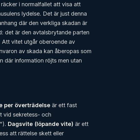
äcker i normalfallet att visa att
ausulens lydelse. Det är just denna
manhang där den verkliga skadan är
: det är den avtalsbrytande parten
 Att vitet utgår oberoende av
rånvaron av skada kan åberopas som
en där information röjts men utan
e per överträdelse
är ett fast
t vid sekretess- och
").
Dagsvite (löpande vite)
är ett
ss att rättelse skett eller