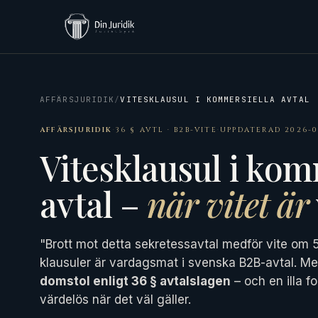
AFFÄRSJURIDIK
/
VITESKLAUSUL I KOMMERSIELLA AVTAL
AFFÄRSJURIDIK
·
36 § AVTL · B2B-VITE
·
UPPDATERAD 2026-0
Vitesklausul i kom
avtal –
när vitet är
"Brott mot detta sekretessavtal medför vite om 
klausuler är vardagsmat i svenska B2B-avtal. M
domstol enligt 36 § avtalslagen
– och en illa f
värdelös när det väl gäller.