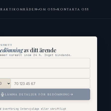
PRAKTIKOMRÅDEN
OM OSS
KONTAKTA OSS
SFRITT
bedömning
av ditt ärende
ommer normalt inom 24 h. Inget bindande.
LÄMNA DETALJER FÖR BEDÖMNING
d överföring
·
Intervjuläge eller skriftligt