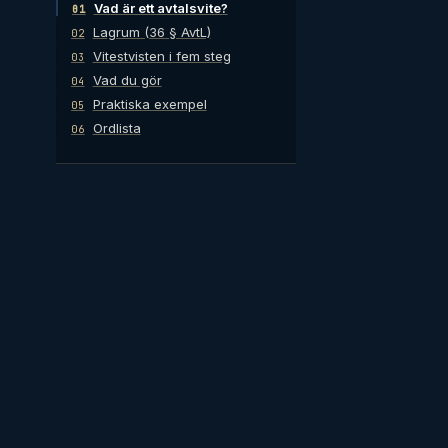
Vad är ett avtalsvite?
01
Lagrum (36 § AvtL)
02
Vitestvisten i fem steg
03
Vad du gör
04
Praktiska exempel
05
Ordlista
06