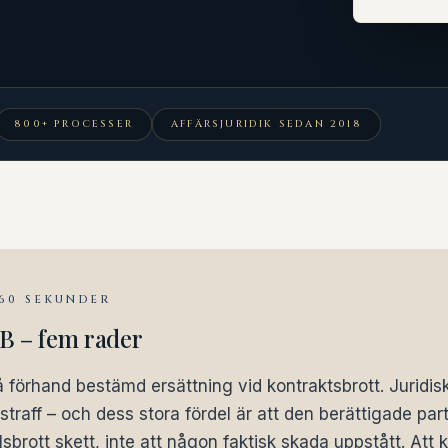
800+ PROCESSER
AFFÄRSJURIDIK SEDAN 2018
 60 SEKUNDER
2B – fem rader
å förhand bestämd ersättning vid kontraktsbrott. Juridisk
t straff – och dess stora fördel är att den berättigade par
sbrott skett, inte att någon faktisk skada uppstått. Att k