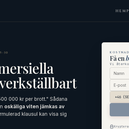
HEM
KOSTNAD
5-30
Få en
mersiella
Vi återk
verkställbart
500 000 kr per brott." Sådana
en
oskäliga viten jämkas av
ormulerad klausul kan visa sig
Kryptera