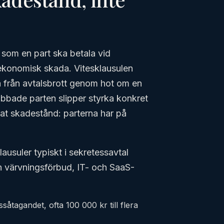
som en part ska betala vid
 ekonomisk skada. Vitesklausulen
a från avtalsbrott genom hot om en
bbade parten slipper styrka konkret
erat skadestånd: parterna har på
lausuler typiskt i sekretessavtal
h värvningsförbud, IT- och SaaS-
såtagandet, ofta 100 000 kr till flera