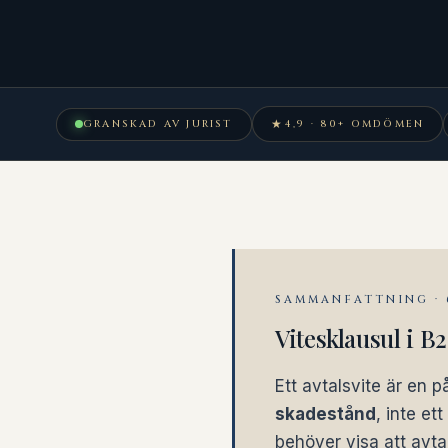
★
GRANSKAD AV JURIST
4,9 · 80+ OMDÖMEN
SAMMANFATTNING ·
Vitesklausul i B
Ett avtalsvite är en p
skadestånd
, inte et
behöver visa att avtal