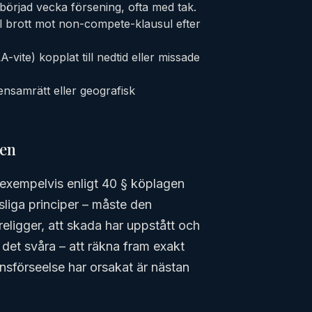
börjad vecka försening, ofta med tak.
ill brott mot non-compete-klausul efter
-vite) kopplat till nedtid eller missade
ensamrätt eller geografisk
den
exempelvis enligt 40 § köplagen
tsliga principer – måste den
religger, att skada har uppstått och
a det svåra – att räkna fram exakt
ensförseelse har orsakat är nästan