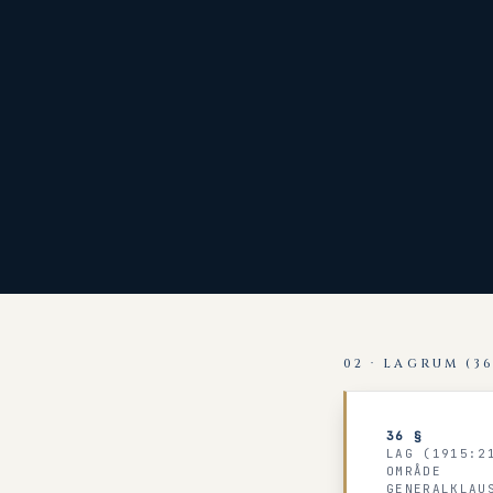
02 · LAGRUM (36
36 §
LAG (1915:2
OMRÅDE
GENERALKLAU