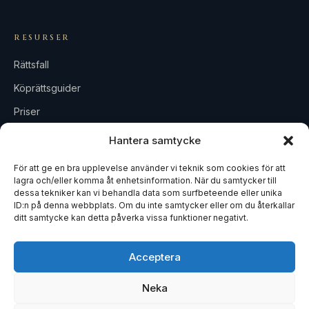
RESURSER
Rättsfall
Köprättsguider
Priser
FAQ
Hantera samtycke
Allmänna villkor
För att ge en bra upplevelse använder vi teknik som cookies för att
lagra och/eller komma åt enhetsinformation. När du samtycker till
dessa tekniker kan vi behandla data som surfbeteende eller unika
BYRÅN
ID:n på denna webbplats. Om du inte samtycker eller om du återkallar
ditt samtycke kan detta påverka vissa funktioner negativt.
Om oss
Kontakta oss
Acceptera
Neka