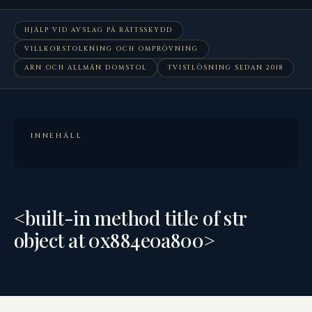
HJÄLP VID AVSLAG PÅ RÄTTSSKYDD
VILLKORSTOLKNING OCH OMPRÖVNING
ARN OCH ALLMÄN DOMSTOL
TVISTLÖSNING SEDAN 2018
INNEHÅLL
<built-in method title of str
object at 0x884e0a800>