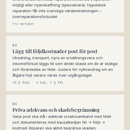
möjlig) eller nyanskaffning (specialvara). Hypotetisk
reparation får inte överstiga värdeminskningen –
överreparationsförbudet.
Tre metoder
03
Lägg till följdkostnader post för post
Utredning, transport, hyra av ersättningsvara och
inkomstförlust läggs till som direkt skada om de är skäliga
och föranledda av felet. Justera för nyttoavdrag om en
åtgärd höjt varans värde över utgångsläget.
40 § KöpL · 6 kap. 3 § KKL
04
Pröva adekvans och skadebegränsning
Varje post ska stå i adekvat orsakssamband med felet
och dokumenteras med kausalkedjan fel → följd →
kostnad. Köparen ska aktivt begränsa skadan;