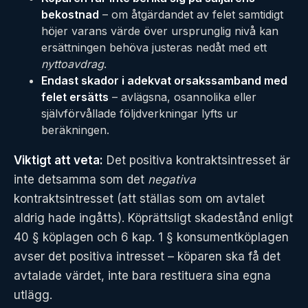
bekostnad
– om åtgärdandet av felet samtidigt
höjer varans värde över ursprunglig nivå kan
ersättningen behöva justeras nedåt med ett
nyttoavdrag
.
Endast skador i adekvat orsakssamband med
felet ersätts
– avlägsna, osannolika eller
självförvållade följdverkningar lyfts ur
beräkningen.
Viktigt att veta:
Det positiva kontraktsintresset är
inte detsamma som det
negativa
kontraktsintresset (att ställas som om avtalet
aldrig hade ingåtts). Köprättsligt skadestånd enligt
40 § köplagen och 6 kap. 1 § konsumentköplagen
avser det positiva intresset – köparen ska få det
avtalade värdet, inte bara restituera sina egna
utlägg.