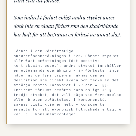
varit svår att förutse.
Som indirekt förlust enligt andra stycket anses
dock inte en sådan förlust som den skadelidande
har haft för att begränsa en förlust av annat slag.
Kärnan i den köprättsliga
skadeståndsberäkningen i B2B. Första stycket
slår fast omfattningen (det positiva
kontraktsintresset), andra stycket innehåller
en uttömmande uppräkning – är förlusten inte
någon av de fyra typerna räknas den per
definition som direkt skada och täcks av det
stränga kontrollansvaret i 27 och 40 §§.
Indirekt förlust ersätts bara enligt 40 §
tredje stycket, det vill säga vid försummelse
eller bruten utfästelse. I konsumentköp
saknas distinktionen helt – konsumenten
ersätts för all ekonomisk följdskada enligt 6
kap. 3 § konsumentköplagen.