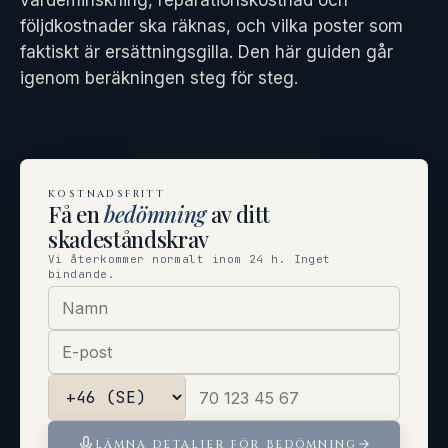
värdeminskning, reparationskostnad och
följdkostnader ska räknas, och vilka poster som
faktiskt är ersättningsgilla. Den här guiden går
igenom beräkningen steg för steg.
KOSTNADSFRITT
Få en
bedömning
av ditt
skadeståndskrav
Vi återkommer normalt inom 24 h. Inget
bindande.
LÄMNA DETALJER FÖR BEDÖMNING