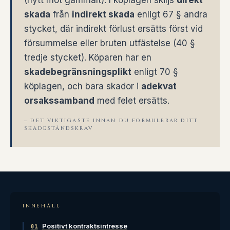
(nytt mot gammalt). I köplagen skiljs
direkt
skada
från
indirekt skada
enligt 67 § andra
stycket, där indirekt förlust ersätts först vid
försummelse eller bruten utfästelse (40 §
tredje stycket). Köparen har en
skadebegränsningsplikt
enligt 70 §
köplagen, och bara skador i
adekvat
orsakssamband
med felet ersätts.
– DET VIKTIGASTE INNAN DU FORMULERAR DITT
SKADESTÅNDSKRAV
INNEHÅLL
Positivt kontraktsintresse
01