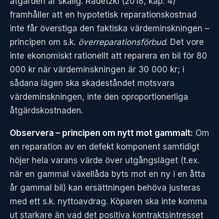
åtgärden är skälig. Radetzki (2018, kap. 4)
framhåller att en hypotetisk reparationskostnad
inte får överstiga den faktiska värdeminskningen –
principen om s.k.
överreparationsförbud
. Det vore
inte ekonomiskt rationellt att reparera en bil för 80
000 kr när värdeminskningen är 30 000 kr; i
sådana lägen ska skadeståndet motsvara
värdeminskningen, inte den oproportionerliga
åtgärdskostnaden.
Observera – principen om nytt mot gammalt:
Om
en reparation av en defekt komponent samtidigt
höjer hela varans värde över utgångsläget (t.ex.
när en gammal växellåda byts mot en ny i en åtta
år gammal bil) kan ersättningen behöva justeras
med ett s.k. nyttoavdrag. Köparen ska inte komma
ut starkare än vad det positiva kontraktsintresset