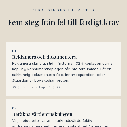
BERÄKNINGEN I FEM STEG
Fem steg från fel till färdigt krav
01
Reklamera och dokumentera
Reklamera skriftligt i tid – fristerna i 32 § köplagen och 5
kap. 2 § konsumentköplagen får inte försummas. Låt en
sakkunnig dokumentera felet innan reparation; efter
åtgärden är beviskedjan bruten.
32 § KöpL · 5 kap. 2 § KKL
02
Beräkna värdeminskningen
Välj metod efter varan: marknadsvärde (aktiv
andrahandsmarknad), reparationskostnad (reparation