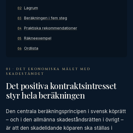
Lagrum
02
Beräkningen i fem steg
03
Praktiska rekommendationer
04
Räkneexempel
05
Ordlista
06
01 · DET EKONOMISKA MÅLET MED
SKADESTÅNDET
Det positiva kontraktsintresset
styr hela beräkningen
Den centrala beräkningsprincipen i svensk köprätt
– och i den allmänna skadeståndsrätten i övrigt –
är att den skadelidande köparen ska ställas i