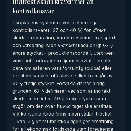
Indirekt skada kräver mer än
kontrollansvar
I köplagens system räcker det stränga
kontrollansvaret i 27 och 40 §§ för
direkt
skada – reparation, värdeminskning, transport
och utredning. Men
indirekt
skada enligt 67 §
andra stycket – produktionsbortfall, utebliven
vinst och förlorade tredjemansavtal – ersätts
bara om säljaren varit försumlig (culpa) eller
brutit en särskild utfästelse, vilket framgår av
40 § tredje stycket. Förväxla därför aldrig
grunden: 67 § definierar vad som är indirekt
skada, men det är 40 § tredje stycket som
avgör om den över huvud taget ska ersättas.
Vid konsumentköp finns ingen sådan tröskel –
6 kap. 3 § konsumentköplagen ger ersättning
för all ekonomisk följdskada utan föregående