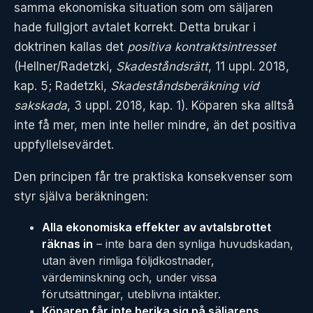
samma ekonomiska situation som om säljaren
hade fullgjort avtalet korrekt. Detta brukar i
doktrinen kallas det
positiva kontraktsintresset
(Hellner/Radetzki,
Skadeståndsrätt
, 11 uppl. 2018,
kap. 5; Radetzki,
Skadeståndsberäkning vid
sakskada
, 3 uppl. 2018, kap. 1). Köparen ska alltså
inte få mer, men inte heller mindre, än det positiva
uppfyllelsevärdet.
Den principen får tre praktiska konsekvenser som
styr själva beräkningen:
Alla ekonomiska effekter av avtalsbrottet
räknas in
– inte bara den synliga huvudskadan,
utan även rimliga följdkostnader,
värdeminskning och, under vissa
förutsättningar, uteblivna intäkter.
Köparen får inte berika sig på säljarens