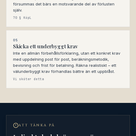
försummas det bärs en motsvarande del av förlusten
själv.
70 § KöpL
05
Skicka ett underbyggt krav
Inte en allmän förbehållsförklaring, utan ett konkret krav
med uppdelning post för post, beräkningsmetodik,
bevisning och frist för betalning. Räkna realistiskt – ett
välunderbyggt krav förhandlas bättre än ett uppblåst.
Vi sköter detta
ATT TÄNKA PÅ