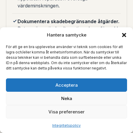
värdeminskningen.
Dokumentera skadebegränsande åtgärder.
Datum, övervägda alternativ och varför vald
Hantera samtycke
åtgärd var skälig. Skadebegränsningsplikten
enligt 70 § köplagen är reell – väl
För att ge en bra upplevelse använder vi teknik som cookies för att
dokumenterade åtgärder stärker kravet.
lagra och/eller komma åt enhetsinformation. När du samtycker till
dessa tekniker kan vi behandla data som surfbeteende eller unika
ID:n på denna webbplats. Om du inte samtycker eller om du återkallar
Bygg en kausalkedja för varje post.
ditt samtycke kan detta påverka vissa funktioner negativt.
Adekvansbedömningen sker post för post: fel
→ följd → kostnad. Avlägsna eller
Acceptera
självförvållade följder lyfts ur beräkningen.
Neka
Aktivera rättsskyddet och räkna realistiskt.
Hem-, företags- och bilförsäkringar täcker
Visa preferenser
normalt juristarvoden. Ett välunderbyggt krav
på 150 000 kr förhandlas bättre än ett
Integritetspolicy
uppblåst krav på 500 000 kr som motparten