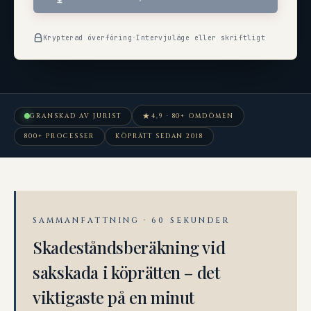
Krypterad överföring
·
Intervjuläge eller skriftligt
★
GRANSKAD AV JURIST
4,9 · 80+ OMDÖMEN
800+ PROCESSER
KÖPRÄTT SEDAN 2018
SAMMANFATTNING · 60 SEKUNDER
Skadeståndsberäkning vid
sakskada i köprätten – det
viktigaste på en minut