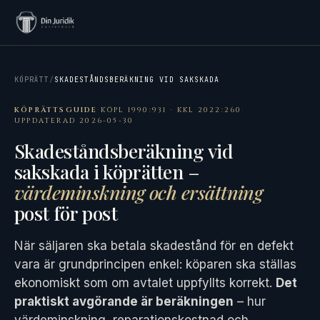
KÖPRÄTT
/
SKADESTÅNDSBERÄKNING VID SAKSKADA
KÖPRÄTTSGUIDE
·
KÖPL 1990:931 · KKL 2022:260
·
UPPDATERAD 2026-05-30
Skadeståndsberäkning vid
sakskada i köprätten –
värdeminskning och ersättning
post för post
När säljaren ska betala skadestånd för en defekt
vara är grundprincipen enkel: köparen ska ställas
ekonomiskt som om avtalet uppfyllts korrekt.
Det
praktiskt avgörande är beräkningen
– hur