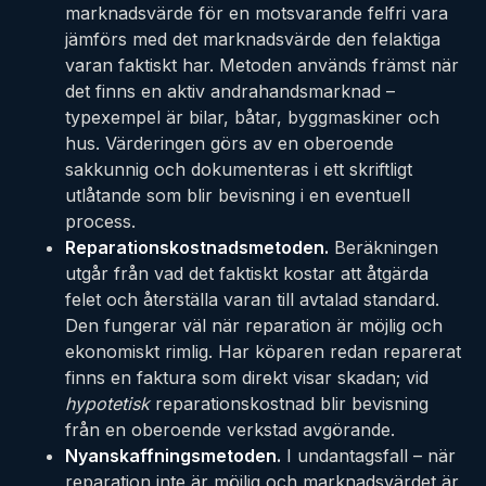
marknadsvärde för en motsvarande felfri vara
jämförs med det marknadsvärde den felaktiga
varan faktiskt har. Metoden används främst när
det finns en aktiv andrahandsmarknad –
typexempel är bilar, båtar, byggmaskiner och
hus. Värderingen görs av en oberoende
sakkunnig och dokumenteras i ett skriftligt
utlåtande som blir bevisning i en eventuell
process.
Reparationskostnadsmetoden.
Beräkningen
utgår från vad det faktiskt kostar att åtgärda
felet och återställa varan till avtalad standard.
Den fungerar väl när reparation är möjlig och
ekonomiskt rimlig. Har köparen redan reparerat
finns en faktura som direkt visar skadan; vid
hypotetisk
reparationskostnad blir bevisning
från en oberoende verkstad avgörande.
Nyanskaffningsmetoden.
I undantagsfall – när
reparation inte är möjlig och marknadsvärdet är