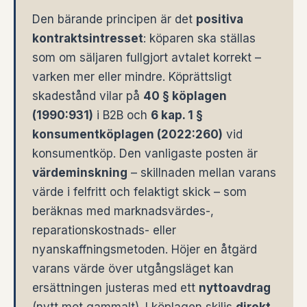
Den bärande principen är det
positiva
kontraktsintresset
: köparen ska ställas
som om säljaren fullgjort avtalet korrekt –
varken mer eller mindre. Köprättsligt
skadestånd vilar på
40 § köplagen
(1990:931)
i B2B och
6 kap. 1 §
konsumentköplagen (2022:260)
vid
konsumentköp. Den vanligaste posten är
värdeminskning
– skillnaden mellan varans
värde i felfritt och felaktigt skick – som
beräknas med marknadsvärdes-,
reparationskostnads- eller
nyanskaffningsmetoden. Höjer en åtgärd
varans värde över utgångsläget kan
ersättningen justeras med ett
nyttoavdrag