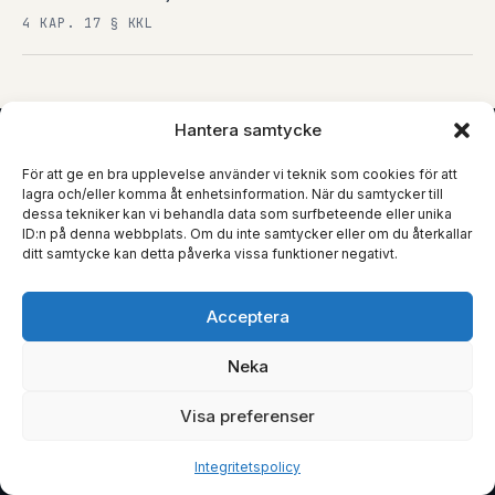
4 KAP. 17 § KKL
Hantera samtycke
För att ge en bra upplevelse använder vi teknik som cookies för att
KLIENTOMDÖMEN
4,9
lagra och/eller komma åt enhetsinformation. När du samtycker till
dessa tekniker kan vi behandla data som surfbeteende eller unika
★ ★ ★ ★ ★
ID:n på denna webbplats. Om du inte samtycker eller om du återkallar
GOOGLE · 80+ OMDÖMEN · UPPDATERAT LÖPANDE
ditt samtycke kan detta påverka vissa funktioner negativt.
Vad klienter säger som faktiskt drivit sina ärenden
hela vägen till resultat. Inga utvalda referenser – bara
Acceptera
löpande omdömen från Google.
Neka
LÄS ALLA PÅ GOOGLE
G
Visa preferenser
Integritetspolicy