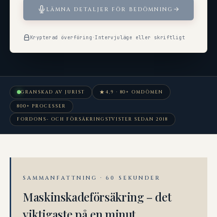
LÄMNA DETALJER FÖR BEDÖMNING
Krypterad överföring
·
Intervjuläge eller skriftligt
★
GRANSKAD AV JURIST
4,9 · 80+ OMDÖMEN
800+ PROCESSER
FORDONS- OCH FÖRSÄKRINGSTVISTER SEDAN 2018
SAMMANFATTNING · 60 SEKUNDER
Maskinskadeförsäkring – det
viktigaste på en minut