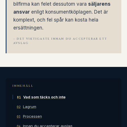
bilfirma kan felet dessutom vara
säljarens
ansvar
enligt konsumentköplagen. Det är
komplext, och fel spår kan kosta hela
ersättningen.
– DET VIKTIGASTE INNAN DU ACCEPTERAR ETT
AVSLAG
INNEHÅLL
Vad som täcks och inte
01
Lagrum
02
Processen
03
Innan du accepterar avslag
04