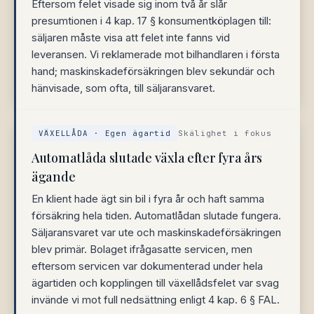
Eftersom felet visade sig inom två år slår
presumtionen i 4 kap. 17 § konsumentköplagen till:
säljaren måste visa att felet inte fanns vid
leveransen. Vi reklamerade mot bilhandlaren i första
hand; maskinskadeförsäkringen blev sekundär och
hänvisade, som ofta, till säljaransvaret.
VÄXELLÅDA · Egen ägartid
Skälighet i fokus
Automatlåda slutade växla efter fyra års
ägande
En klient hade ägt sin bil i fyra år och haft samma
försäkring hela tiden. Automatlådan slutade fungera.
Säljaransvaret var ute och maskinskadeförsäkringen
blev primär. Bolaget ifrågasatte servicen, men
eftersom servicen var dokumenterad under hela
ägartiden och kopplingen till växellådsfelet var svag
invände vi mot full nedsättning enligt 4 kap. 6 § FAL.