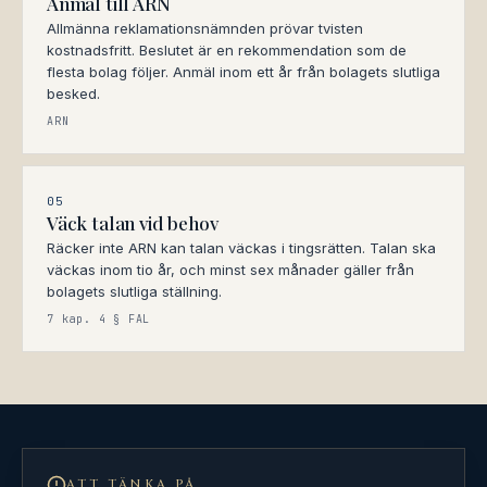
Anmäl till ARN
Allmänna reklamationsnämnden prövar tvisten
kostnadsfritt. Beslutet är en rekommendation som de
flesta bolag följer. Anmäl inom ett år från bolagets slutliga
besked.
ARN
05
Väck talan vid behov
Räcker inte ARN kan talan väckas i tingsrätten. Talan ska
väckas inom tio år, och minst sex månader gäller från
bolagets slutliga ställning.
7 kap. 4 § FAL
ATT TÄNKA PÅ