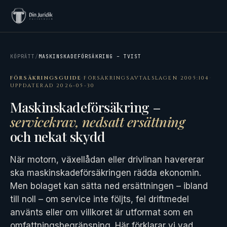
KÖPRÄTT
/
MASKINSKADEFÖRSÄKRING – TVIST
FÖRSÄKRINGSGUIDE
·
FÖRSÄKRINGSAVTALSLAGEN 2005:104
·
UPPDATERAD 2026-05-30
Maskinskadeförsäkring –
servicekrav, nedsatt ersättning
och nekat skydd
När motorn, växellådan eller drivlinan havererar
ska maskinskadeförsäkringen rädda ekonomin.
Men bolaget kan sätta ned ersättningen – ibland
till noll – om service inte följts, fel driftmedel
använts eller om villkoret är utformat som en
omfattningsbegränsning. Här förklarar vi vad