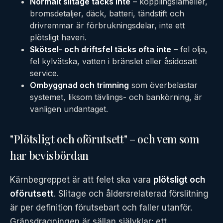
Normalt slitage täcks inte
– kopplingslameller,
bromsdetaljer, däck, batteri, tändstift och
drivremmar är förbrukningsdelar, inte ett
plötsligt haveri.
Skötsel- och driftsfel täcks ofta inte
– fel olja,
fel kylvätska, vatten i bränslet eller åsidosatt
service.
Ombyggnad och trimning
som överbelastar
systemet, liksom tävlings- och bankörning, är
vanligen undantaget.
"Plötsligt och oförutsett" – och vem som
har bevisbördan
Kärnbegreppet är att felet ska vara
plötsligt och
oförutsett
. Slitage och åldersrelaterad förslitning
är per definition förutsebart och faller utanför.
Gränsdragningen är sällan självklar: ett