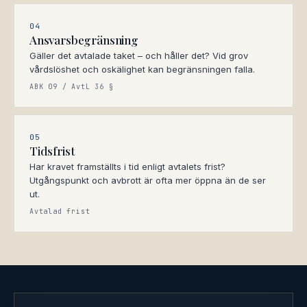
04
Ansvarsbegränsning
Gäller det avtalade taket – och håller det? Vid grov
vårdslöshet och oskälighet kan begränsningen falla.
ABK 09 / AvtL 36 §
05
Tidsfrist
Har kravet framställts i tid enligt avtalets frist?
Utgångspunkt och avbrott är ofta mer öppna än de ser
ut.
Avtalad frist