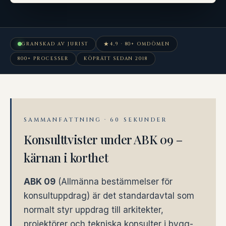
★
GRANSKAD AV JURIST
4,9 · 80+ OMDÖMEN
800+ PROCESSER
KÖPRÄTT SEDAN 2018
SAMMANFATTNING · 60 SEKUNDER
Konsulttvister under ABK 09 –
kärnan i korthet
ABK 09
(Allmänna bestämmelser för
konsultuppdrag) är det standardavtal som
normalt styr uppdrag till arkitekter,
projektörer och tekniska konsulter i bygg-