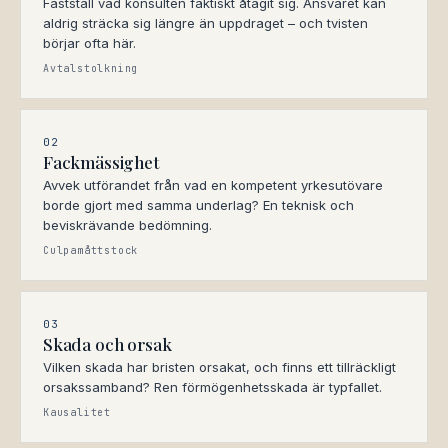
Fastställ vad konsulten faktiskt åtagit sig. Ansvaret kan
aldrig sträcka sig längre än uppdraget – och tvisten
börjar ofta här.
Avtalstolkning
02
Fackmässighet
Avvek utförandet från vad en kompetent yrkesutövare
borde gjort med samma underlag? En teknisk och
beviskrävande bedömning.
Culpamåttstock
03
Skada och orsak
Vilken skada har bristen orsakat, och finns ett tillräckligt
orsakssamband? Ren förmögenhetsskada är typfallet.
Kausalitet