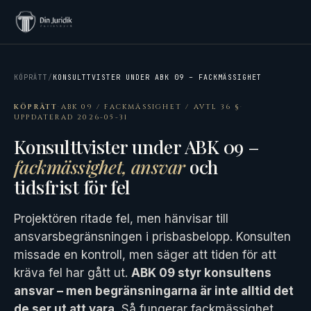
KÖPRÄTT
/
KONSULTTVISTER UNDER ABK 09 – FACKMÄSSIGHET
KÖPRÄTT
·
ABK 09 / FACKMÄSSIGHET / AVTL 36 §
·
UPPDATERAD 2026-05-31
Konsulttvister under ABK 09 –
fackmässighet, ansvar
och
tidsfrist för fel
Projektören ritade fel, men hänvisar till
ansvarsbegränsningen i prisbasbelopp. Konsulten
missade en kontroll, men säger att tiden för att
kräva fel har gått ut.
ABK 09 styr konsultens
ansvar – men begränsningarna är inte alltid det
de ser ut att vara.
Så fungerar fackmässighet,