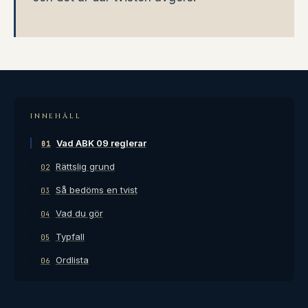
INNEHÅLL
Vad ABK 09 reglerar
01
Rättslig grund
02
Så bedöms en tvist
03
Vad du gör
04
Typfall
05
Ordlista
06