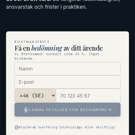
ansvarstak och frister i praktiken.
KOSTNADSFRITT
Få en
bedömning
av ditt ärende
Vi återkommer normalt inom 24 h. Inget
bindande.
LÄMNA DETALJER FÖR BEDÖMNING
Krypterad överföring
·
Intervjuläge eller skriftligt