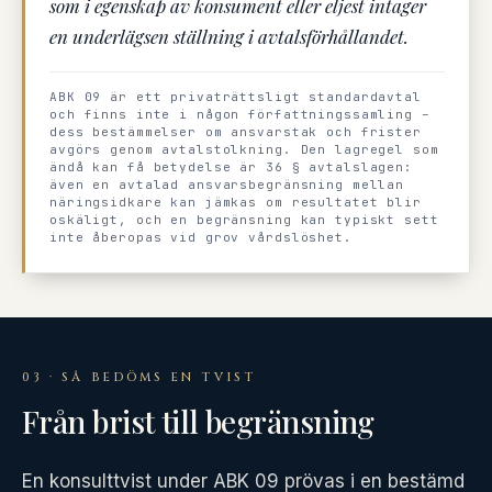
som i egenskap av konsument eller eljest intager
en underlägsen ställning i avtalsförhållandet.
ABK 09 är ett privaträttsligt standardavtal
och finns inte i någon författningssamling –
dess bestämmelser om ansvarstak och frister
avgörs genom avtalstolkning. Den lagregel som
ändå kan få betydelse är 36 § avtalslagen:
även en avtalad ansvarsbegränsning mellan
näringsidkare kan jämkas om resultatet blir
oskäligt, och en begränsning kan typiskt sett
inte åberopas vid grov vårdslöshet.
03 · SÅ BEDÖMS EN TVIST
Från brist till begränsning
En konsulttvist under ABK 09 prövas i en bestämd