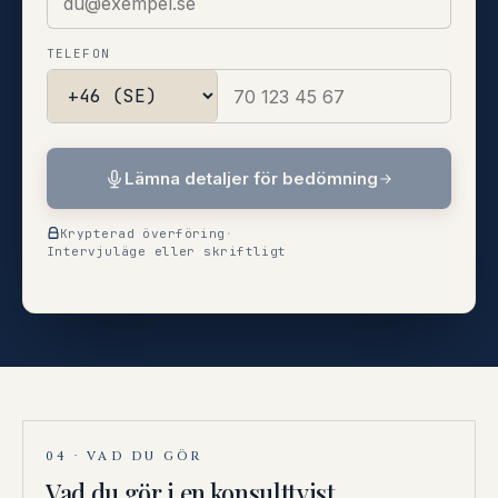
TELEFON
Lämna detaljer för bedömning
Krypterad överföring
·
Intervjuläge eller skriftligt
04 · VAD DU GÖR
Vad du gör i en konsulttvist