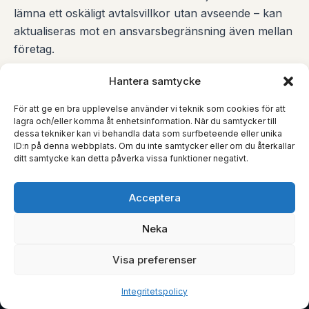
lämna ett oskäligt avtalsvillkor utan avseende – kan
aktualiseras mot en ansvarsbegränsning även mellan
företag.
AVTL 36 §
Hantera samtycke
För att ge en bra upplevelse använder vi teknik som cookies för att
lagra och/eller komma åt enhetsinformation. När du samtycker till
dessa tekniker kan vi behandla data som surfbeteende eller unika
ID:n på denna webbplats. Om du inte samtycker eller om du återkallar
ditt samtycke kan detta påverka vissa funktioner negativt.
KLIENTOMDÖMEN
4,9
★ ★ ★ ★ ★
Acceptera
GOOGLE · 80+ OMDÖMEN · UPPDATERAT LÖPANDE
Vad klienter säger som faktiskt drivit sina ärenden
Neka
hela vägen till resultat. Inga utvalda referenser – bara
löpande omdömen från Google.
Visa preferenser
Integritetspolicy