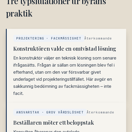
Tre typsituationer ur byråns
praktik
PROJEKTERING · FACKMÄSSIGHET
Återkommande
Konstruktören valde en omtvistad lösning
En konstruktör väljer en teknisk lösning som senare
ifrågasätts. Frågan är sällan om lösningen blev fel i
efterhand, utan om den var försvarbar givet
underlaget vid projekteringstillfället. Här avgör en
sakkunnig bedömning av fackmässigheten – inte
facit.
ANSVARSTAK · GROV VÅRDSLÖSHET
Återkommande
Beställaren möter ett beloppstak
Konsulten åberopar den avtalade