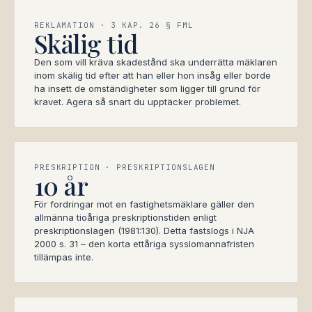
REKLAMATION · 3 KAP. 26 § FML
Skälig tid
Den som vill kräva skadestånd ska underrätta mäklaren
inom skälig tid efter att han eller hon insåg eller borde
ha insett de omständigheter som ligger till grund för
kravet. Agera så snart du upptäcker problemet.
PRESKRIPTION · PRESKRIPTIONSLAGEN
10 år
För fordringar mot en fastighetsmäklare gäller den
allmänna tioåriga preskriptionstiden enligt
preskriptionslagen (1981:130). Detta fastslogs i NJA
2000 s. 31 – den korta ettåriga sysslomannafristen
tillämpas inte.