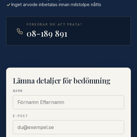
Inget arvode inbetalas innan milstolpe nåtts
FÖREDRAR DU ATT PRATA?
08-189 891
Lämna detaljer för bedömning
NAMN
E-POST