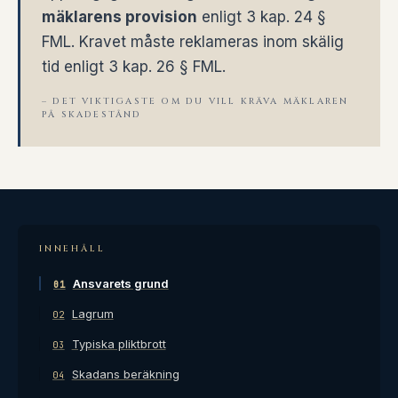
mäklarens provision
enligt 3 kap. 24 §
FML. Kravet måste reklameras inom skälig
tid enligt 3 kap. 26 § FML.
– DET VIKTIGASTE OM DU VILL KRÄVA MÄKLAREN
PÅ SKADESTÅND
INNEHÅLL
Ansvarets grund
01
Lagrum
02
Typiska pliktbrott
03
Skadans beräkning
04