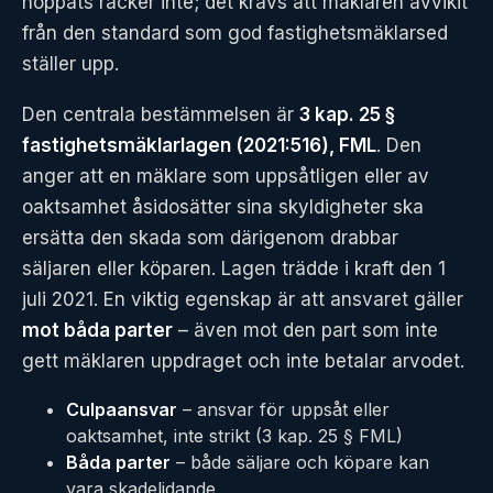
hoppats räcker inte; det krävs att mäklaren avvikit
från den standard som god fastighetsmäklarsed
ställer upp.
Den centrala bestämmelsen är
3 kap. 25 §
fastighetsmäklarlagen (2021:516), FML
. Den
anger att en mäklare som uppsåtligen eller av
oaktsamhet åsidosätter sina skyldigheter ska
ersätta den skada som därigenom drabbar
säljaren eller köparen. Lagen trädde i kraft den 1
juli 2021. En viktig egenskap är att ansvaret gäller
mot båda parter
– även mot den part som inte
gett mäklaren uppdraget och inte betalar arvodet.
Culpaansvar
– ansvar för uppsåt eller
oaktsamhet, inte strikt (3 kap. 25 § FML)
Båda parter
– både säljare och köpare kan
vara skadelidande