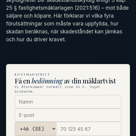
skyldigheter blir skadeståndsskyldig enligt 3 kap.
25 § fastighetsmäklarlagen (2021:516) – mot både
säljare och köpare. Här förklarar vi vilka fyra
förutsättningar som måste vara uppfyllda, hur
skadan beräknas, när skadeståndet kan jämkas
och hur du driver kravet.
KOSTNADSFRITT
Få en
bedömning
av din mäklartvist
Vi återkommer normalt inom 24 h. Inget
bindande.