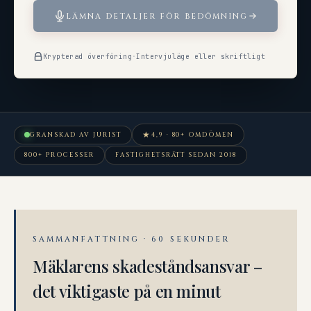
LÄMNA DETALJER FÖR BEDÖMNING
Krypterad överföring
·
Intervjuläge eller skriftligt
★
GRANSKAD AV JURIST
4,9 · 80+ OMDÖMEN
800+ PROCESSER
FASTIGHETSRÄTT SEDAN 2018
SAMMANFATTNING · 60 SEKUNDER
Mäklarens skadeståndsansvar –
det viktigaste på en minut