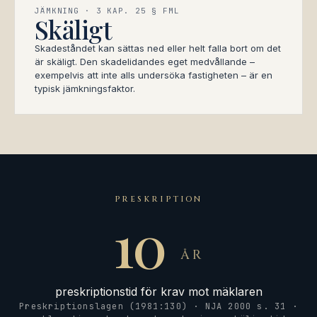
JÄMKNING · 3 KAP. 25 § FML
Skäligt
Skadeståndet kan sättas ned eller helt falla bort om det
är skäligt. Den skadelidandes eget medvållande –
exempelvis att inte alls undersöka fastigheten – är en
typisk jämkningsfaktor.
PRESKRIPTION
10
ÅR
preskriptionstid för krav mot mäklaren
Preskriptionslagen (1981:130) · NJA 2000 s. 31 ·