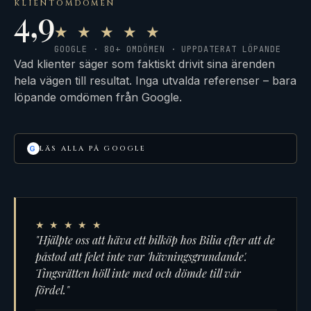
KLIENTOMDÖMEN
4,9
★ ★ ★ ★ ★
GOOGLE · 80+ OMDÖMEN · UPPDATERAT LÖPANDE
Vad klienter säger som faktiskt drivit sina ärenden
hela vägen till resultat. Inga utvalda referenser – bara
löpande omdömen från Google.
LÄS ALLA PÅ GOOGLE
G
★ ★ ★ ★ ★
"Hjälpte oss att häva ett bilköp hos Bilia efter att de
påstod att felet inte var 'hävningsgrundande'.
Tingsrätten höll inte med och dömde till vår
fördel."