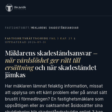
FASTIGHETSRÄTT
/
MÄKLARENS SKADESTÅNDSANSVAR
FASTIGHETSRÄTTSGUIDE
·
FML 3 KAP. 25 §
·
UPPDATERAD 2026-05-31
Mäklarens skadeståndsansvar
–
när vårdslöshet ger rätt till
ersättning
och när skadeståndet
jämkas
Har mäklaren lämnat felaktig information, missat
att upplysa om ett känt problem eller på annat sätt
brustit i förmedlingen? En fastighetsmäklare som
uppsåtligen eller av oaktsamhet åsidosätter sina