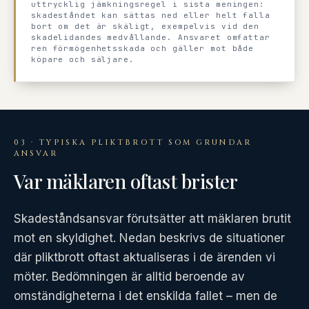
uttrycklig jämkningsregel i sista meningen:
skadeståndet kan sättas ned eller helt falla
bort om det är skäligt, exempelvis vid den
skadelidandes medvållande. Ansvaret omfattar
ren förmögenhetsskada och gäller mot både
köpare och säljare.
03 · TYPISKA PLIKTBROTT SOM GRUNDAR
ANSVAR
Var mäklaren oftast brister
Skadeståndsansvar förutsätter att mäklaren brutit
mot en skyldighet. Nedan beskrivs de situationer
där pliktbrott oftast aktualiseras i de ärenden vi
möter. Bedömningen är alltid beroende av
omständigheterna i det enskilda fallet – men de