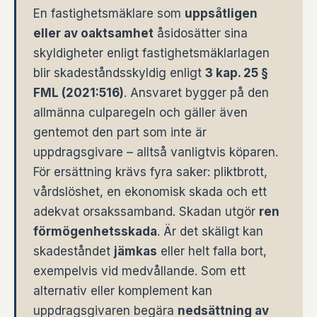
En fastighetsmäklare som
uppsåtligen
eller av oaktsamhet
åsidosätter sina
skyldigheter enligt fastighetsmäklarlagen
blir skadeståndsskyldig enligt
3 kap. 25 §
FML (2021:516)
. Ansvaret bygger på den
allmänna culparegeln och gäller även
gentemot den part som inte är
uppdragsgivare – alltså vanligtvis köparen.
För ersättning krävs fyra saker: pliktbrott,
vårdslöshet, en ekonomisk skada och ett
adekvat orsakssamband. Skadan utgör
ren
förmögenhetsskada
. Är det skäligt kan
skadeståndet
jämkas
eller helt falla bort,
exempelvis vid medvållande. Som ett
alternativ eller komplement kan
uppdragsgivaren begära
nedsättning av