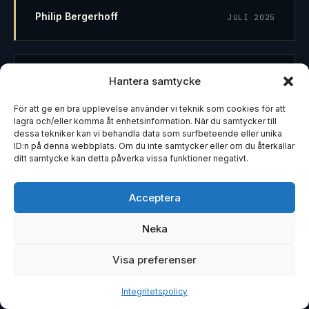
Philip Bergerhoff
JULI 2025
Hantera samtycke
★ ★ ★ ★ ★
"Tvist om en elbil där jag hade problem med
För att ge en bra upplevelse använder vi teknik som cookies för att
batteriet. Tack vare Marcus hjälp vann jag i
lagra och/eller komma åt enhetsinformation. När du samtycker till
tingsrätten, hovrätten valde att inte pröva. Fick
dessa tekniker kan vi behandla data som surfbeteende eller unika
tillbaka hela köpesumman."
ID:n på denna webbplats. Om du inte samtycker eller om du återkallar
ditt samtycke kan detta påverka vissa funktioner negativt.
Natasha Rydell
APRIL 2025
Acceptera
Neka
★ ★ ★ ★ ★
Visa preferenser
"Från en advokat som inte verkade bry sig, bytte jag
till Din Juridik och Marcus Palmberg. Vilken
Integritetspolicy
skillnad! Snabb återkoppling och stark drivkraft i