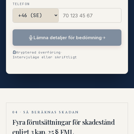
TELEFON
Lämna detaljer för bedömning
Krypterad överföring
·
Intervjuläge eller skriftligt
04 · SÅ BERÄKNAS SKADAN
Fyra förutsättningar för skadestånd
enligt 3 kap. 25 § FML