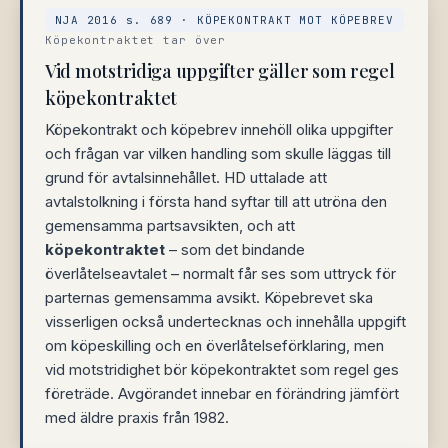
NJA 2016 s. 689 · KÖPEKONTRAKT MOT KÖPEBREV
Köpekontraktet tar över
Vid motstridiga uppgifter gäller som regel
köpekontraktet
Köpekontrakt och köpebrev innehöll olika uppgifter
och frågan var vilken handling som skulle läggas till
grund för avtalsinnehållet. HD uttalade att
avtalstolkning i första hand syftar till att utröna den
gemensamma partsavsikten, och att
köpekontraktet
– som det bindande
överlåtelseavtalet – normalt får ses som uttryck för
parternas gemensamma avsikt. Köpebrevet ska
visserligen också undertecknas och innehålla uppgift
om köpeskilling och en överlåtelseförklaring, men
vid motstridighet bör köpekontraktet som regel ges
företräde. Avgörandet innebar en förändring jämfört
med äldre praxis från 1982.