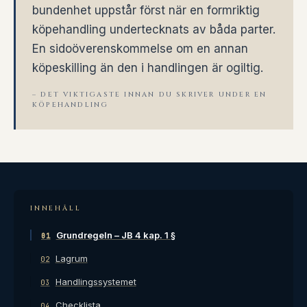
bundenhet uppstår först när en formriktig
köpehandling undertecknats av båda parter.
En sidoöverenskommelse om en annan
köpeskilling än den i handlingen är ogiltig.
– DET VIKTIGASTE INNAN DU SKRIVER UNDER EN
KÖPEHANDLING
INNEHÅLL
Grundregeln – JB 4 kap. 1 §
01
Lagrum
02
Handlingssystemet
03
Checklista
04