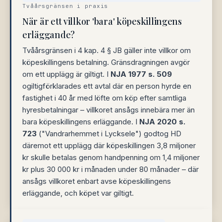
Tvåårsgränsen i praxis
När är ett villkor 'bara' köpeskillingens
erläggande?
Tvåårsgränsen i 4 kap. 4 § JB gäller inte villkor om
köpeskillingens betalning. Gränsdragningen avgör
om ett upplägg är giltigt. I
NJA 1977 s. 509
ogiltigförklarades ett avtal där en person hyrde en
fastighet i 40 år med löfte om köp efter samtliga
hyresbetalningar – villkoret ansågs innebära mer än
bara köpeskillingens erläggande. I
NJA 2020 s.
723
("Vandrarhemmet i Lycksele") godtog HD
däremot ett upplägg där köpeskillingen 3,8 miljoner
kr skulle betalas genom handpenning om 1,4 miljoner
kr plus 30 000 kr i månaden under 80 månader – där
ansågs villkoret enbart avse köpeskillingens
erläggande, och köpet var giltigt.