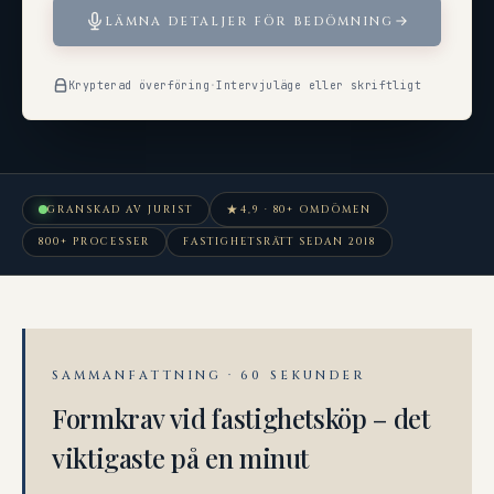
LÄMNA DETALJER FÖR BEDÖMNING
Krypterad överföring
·
Intervjuläge eller skriftligt
★
GRANSKAD AV JURIST
4,9 · 80+ OMDÖMEN
800+ PROCESSER
FASTIGHETSRÄTT SEDAN 2018
SAMMANFATTNING · 60 SEKUNDER
Formkrav vid fastighetsköp – det
viktigaste på en minut