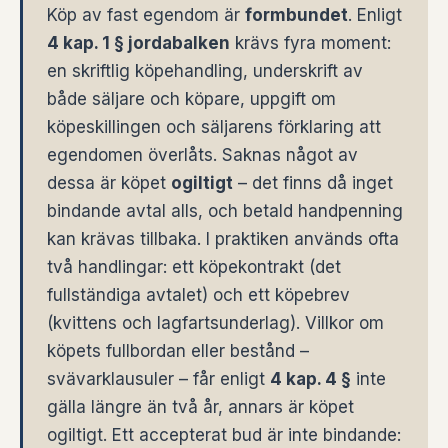
Köp av fast egendom är
formbundet
. Enligt
4 kap. 1 § jordabalken
krävs fyra moment:
en skriftlig köpehandling, underskrift av
både säljare och köpare, uppgift om
köpeskillingen och säljarens förklaring att
egendomen överlåts. Saknas något av
dessa är köpet
ogiltigt
– det finns då inget
bindande avtal alls, och betald handpenning
kan krävas tillbaka. I praktiken används ofta
två handlingar: ett köpekontrakt (det
fullständiga avtalet) och ett köpebrev
(kvittens och lagfartsunderlag). Villkor om
köpets fullbordan eller bestånd –
svävarklausuler – får enligt
4 kap. 4 §
inte
gälla längre än två år, annars är köpet
ogiltigt. Ett accepterat bud är inte bindande: