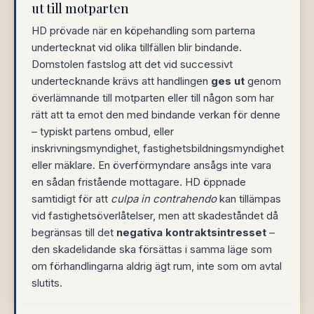
ut till motparten
HD prövade när en köpehandling som parterna
undertecknat vid olika tillfällen blir bindande.
Domstolen fastslog att det vid successivt
undertecknande krävs att handlingen
ges ut
genom
överlämnande till motparten eller till någon som har
rätt att ta emot den med bindande verkan för denne
– typiskt partens ombud, eller
inskrivningsmyndighet, fastighetsbildningsmyndighet
eller mäklare. En överförmyndare ansågs inte vara
en sådan fristående mottagare. HD öppnade
samtidigt för att
culpa in contrahendo
kan tillämpas
vid fastighetsöverlåtelser, men att skadeståndet då
begränsas till det
negativa kontraktsintresset
–
den skadelidande ska försättas i samma läge som
om förhandlingarna aldrig ägt rum, inte som om avtal
slutits.