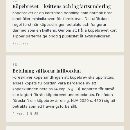
02
Köpebrevet – kvittens och lagfartsunderlag
Köpebrevet är en kortfattad handling som normalt bara
innehåller minimikraven för formkravet. Det utfärdas i
regel först när köpeskillingen betalats och fungerar
därmed som en kvittens. Genom att hålla köpebrevet kort
slipper parterna ge onödig publicitet åt avtalsvillkoren.
Kvittens
03
Betalning villkorar fullbordan
Föreskriver köpehandlingen att köpebrev ska upprättas,
anses köpets fullbordan vara beroende av att
köpeskillingen betalas (4 kap. 5 § JB). Köparen får alltså
inte lagfart förrän köpebrevet undertecknats. En sådan
föreskrift om köpebrev är enligt NJA 2020 s. 470 i sig att
betrakta som ett hävningsförbehåll.
4 kap. 5 § JB