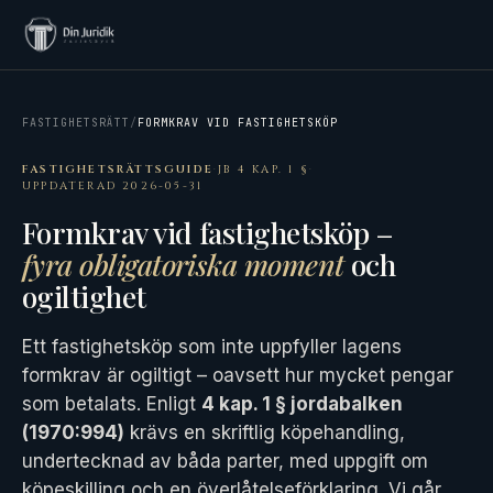
FASTIGHETSRÄTT
/
FORMKRAV VID FASTIGHETSKÖP
FASTIGHETSRÄTTSGUIDE
·
JB 4 KAP. 1 §
·
UPPDATERAD 2026-05-31
Formkrav vid fastighetsköp –
fyra obligatoriska moment
och
ogiltighet
Ett fastighetsköp som inte uppfyller lagens
formkrav är ogiltigt – oavsett hur mycket pengar
som betalats. Enligt
4 kap. 1 § jordabalken
(1970:994)
krävs en skriftlig köpehandling,
undertecknad av båda parter, med uppgift om
köpeskilling och en överlåtelseförklaring. Vi går