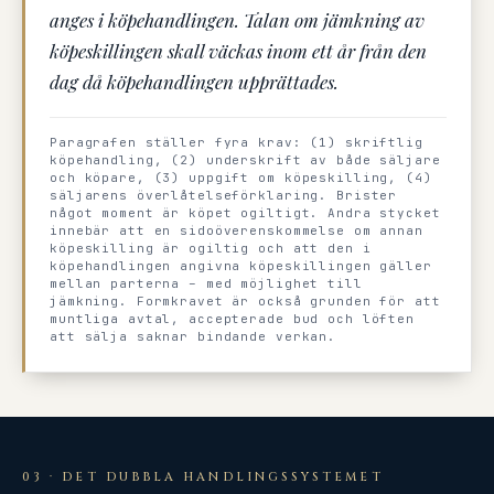
anges i köpehandlingen. Talan om jämkning av
köpeskillingen skall väckas inom ett år från den
dag då köpehandlingen upprättades.
Paragrafen ställer fyra krav: (1) skriftlig
köpehandling, (2) underskrift av både säljare
och köpare, (3) uppgift om köpeskilling, (4)
säljarens överlåtelseförklaring. Brister
något moment är köpet ogiltigt. Andra stycket
innebär att en sidoöverenskommelse om annan
köpeskilling är ogiltig och att den i
köpehandlingen angivna köpeskillingen gäller
mellan parterna – med möjlighet till
jämkning. Formkravet är också grunden för att
muntliga avtal, accepterade bud och löften
att sälja saknar bindande verkan.
03 · DET DUBBLA HANDLINGSSYSTEMET