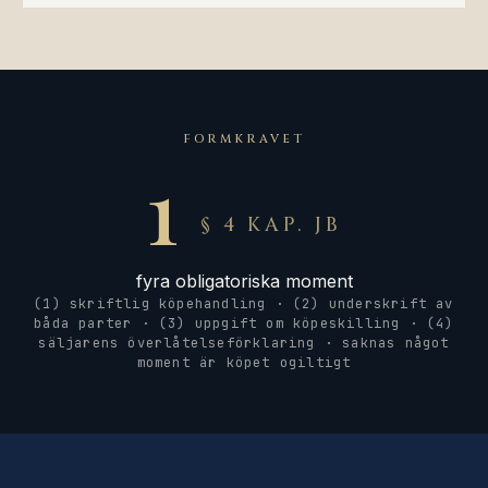
FORMKRAVET
1
§ 4 KAP. JB
fyra obligatoriska moment
(1) skriftlig köpehandling · (2) underskrift av
båda parter · (3) uppgift om köpeskilling · (4)
säljarens överlåtelseförklaring · saknas något
moment är köpet ogiltigt