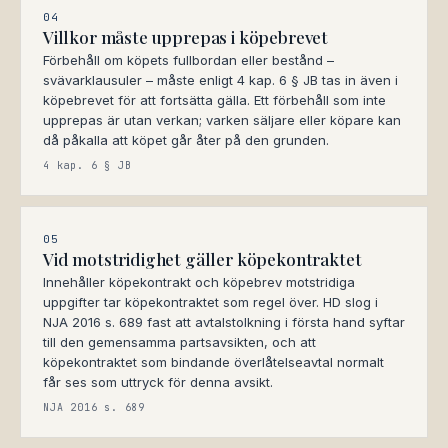
04
Villkor måste upprepas i köpebrevet
Förbehåll om köpets fullbordan eller bestånd –
svävarklausuler – måste enligt 4 kap. 6 § JB tas in även i
köpebrevet för att fortsätta gälla. Ett förbehåll som inte
upprepas är utan verkan; varken säljare eller köpare kan
då påkalla att köpet går åter på den grunden.
4 kap. 6 § JB
05
Vid motstridighet gäller köpekontraktet
Innehåller köpekontrakt och köpebrev motstridiga
uppgifter tar köpekontraktet som regel över. HD slog i
NJA 2016 s. 689 fast att avtalstolkning i första hand syftar
till den gemensamma partsavsikten, och att
köpekontraktet som bindande överlåtelseavtal normalt
får ses som uttryck för denna avsikt.
NJA 2016 s. 689