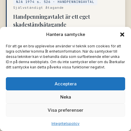
NJA 1974 s. 526 · HANDPENNINGAVTAL
Självständigt åtagande
Handpenningavtalet är ett eget
skadeståndsåtagande
Ett handpenningavtal är ett särskilt avtal vid sidan av
Hantera samtycke
det planerade köpet – inte ett föravtal om
För att ge en bra upplevelse använder vi teknik som cookies för att
fastighetsköp, utan ett självständigt
lagra och/eller komma åt enhetsinformation. När du samtycker till
skadeståndsåtagande. Typiskt åtar sig säljaren att
dessa tekniker kan vi behandla data som surfbeteende eller unika
inte sälja till någon annan under en viss tid medan
ID:n på denna webbplats. Om du inte samtycker eller om du återkallar
ditt samtycke kan detta påverka vissa funktioner negativt.
köparen bestämmer sig. HD slog fast att
handpenningavtalet innebar en rätt för säljaren att ur
handpenningen tillgodoräkna sig ersättning för
Acceptera
särskild kostnad eller förlust som föranletts av
Neka
avtalet – men att säljaren måste
visa
att sådan
kostnad eller förlust faktiskt uppstått, exempelvis
Visa preferenser
mäklararvode, annonsering eller att ett annat bud
avböjts. Återstoden ska återbetalas.
Integritetspolicy