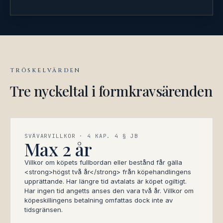
TRÖSKELVÄRDEN
Tre nyckeltal i formkravsärenden
SVÄVARVILLKOR · 4 KAP. 4 § JB
Max 2 år
Villkor om köpets fullbordan eller bestånd får gälla
<strong>högst två år</strong> från köpehandlingens
upprättande. Har längre tid avtalats är köpet ogiltigt.
Har ingen tid angetts anses den vara två år. Villkor om
köpeskillingens betalning omfattas dock inte av
tidsgränsen.