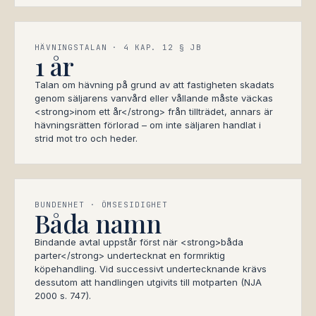
HÄVNINGSTALAN · 4 KAP. 12 § JB
1 år
Talan om hävning på grund av att fastigheten skadats
genom säljarens vanvård eller vållande måste väckas
<strong>inom ett år</strong> från tillträdet, annars är
hävningsrätten förlorad – om inte säljaren handlat i
strid mot tro och heder.
BUNDENHET · ÖMSESIDIGHET
Båda namn
Bindande avtal uppstår först när <strong>båda
parter</strong> undertecknat en formriktig
köpehandling. Vid successivt undertecknande krävs
dessutom att handlingen utgivits till motparten (NJA
2000 s. 747).