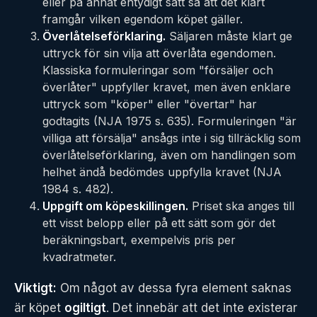
eller på annat entydigt sätt så att det klart
framgår vilken egendom köpet gäller.
Överlåtelseförklaring.
Säljaren måste klart ge
uttryck för sin vilja att överlåta egendomen.
Klassiska formuleringar som "försäljer och
överlåter" uppfyller kravet, men även enklare
uttryck som "köper" eller "övertar" har
godtagits (NJA 1975 s. 635). Formuleringen "är
villiga att försälja" ansågs inte i sig tillräcklig som
överlåtelseförklaring, även om handlingen som
helhet ändå bedömdes uppfylla kravet (NJA
1984 s. 482).
Uppgift om köpeskillingen.
Priset ska anges till
ett visst belopp eller på ett sätt som gör det
beräkningsbart, exempelvis pris per
kvadratmeter.
Viktigt:
Om något av dessa fyra element saknas
är köpet
ogiltigt
. Det innebär att det inte existerar