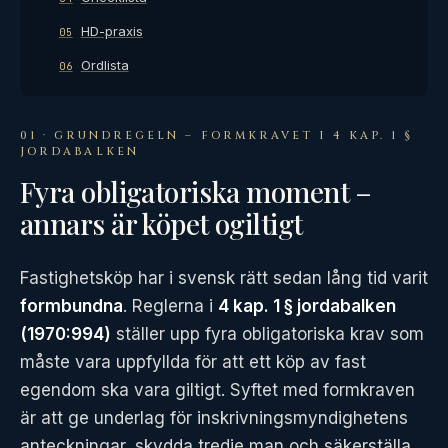
HD-praxis
05
Ordlista
06
01 · GRUNDREGELN – FORMKRAVET I 4 KAP. 1 §
JORDABALKEN
Fyra obligatoriska moment –
annars är köpet ogiltigt
Fastighetsköp har i svensk rätt sedan lång tid varit
formbundna
. Reglerna i
4 kap. 1 § jordabalken
(1970:994)
ställer upp fyra obligatoriska krav som
måste vara uppfyllda för att ett köp av fast
egendom ska vara giltigt. Syftet med formkraven
är att ge underlag för inskrivningsmyndighetens
anteckningar, skydda tredje man och säkerställa