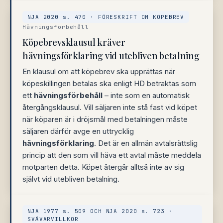
NJA 2020 s. 470 · FÖRESKRIFT OM KÖPEBREV
Hävningsförbehåll
Köpebrevsklausul kräver
hävningsförklaring vid utebliven betalning
En klausul om att köpebrev ska upprättas när
köpeskillingen betalas ska enligt HD betraktas som
ett
hävningsförbehåll
– inte som en automatisk
återgångsklausul. Vill säljaren inte stå fast vid köpet
när köparen är i dröjsmål med betalningen måste
säljaren därför avge en uttrycklig
hävningsförklaring
. Det är en allmän avtalsrättslig
princip att den som vill häva ett avtal måste meddela
motparten detta. Köpet återgår alltså inte av sig
självt vid utebliven betalning.
NJA 1977 s. 509 OCH NJA 2020 s. 723 ·
SVÄVARVILLKOR