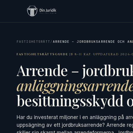
FASTIGHETSRÄTT
/
ARRENDE – JORDBRUKSARRENDE OCH AN
FASTIGHETSRÄTTSGUIDE
·
JB 8–11 KAP.
·
UPPDATERAD 2026-0
Arrende – jordbru
anläggningsarrend
besittningsskydd o
Har du investerat miljoner i en anläggning på arr
uppsägning av ett jordbruksarrende? Arrende reg
skiljer sig skarpt mellan arrendeformerna. Jordbr