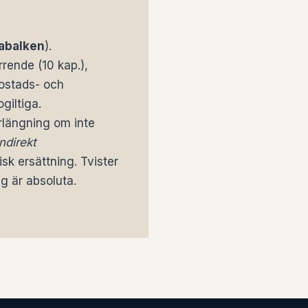
dabalken
).
rende (10 kap.),
bostads- och
giltiga.
örlängning om inte
indirekt
isk ersättning. Tvister
g är absoluta.