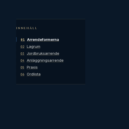
INNEHÅLL
Arrendeformerna
01
Lagrum
02
Jordbruksarrende
03
Anläggningsarrende
04
Praxis
05
Ordlista
06