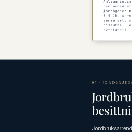
Anläggningsa
ger arrendat
jordägaren h
5 § JB. Arre
samma sätt s
dessutom – o
avtalats") –
03 · JORDBRUKS
Jordbru
besittn
Jordbruksarrende