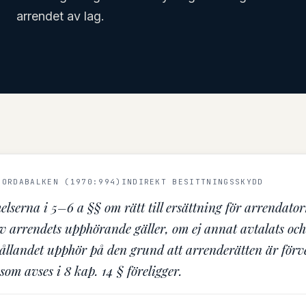
arrendet av lag.
JORDABALKEN (1970:994)
INDIREKT BESITTNINGSSKYDD
lserna i 5–6 a §§ om rätt till ersättning för arrendato
 arrendets upphörande gäller, om ej annat avtalats och 
ållandet upphör på den grund att arrenderätten är förve
som avses i 8 kap. 14 § föreligger.