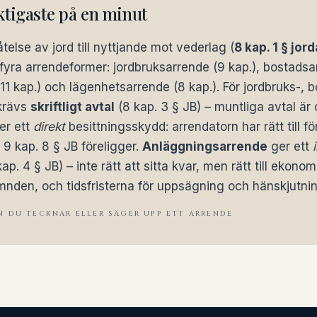
ktigaste på en minut
telse av jord till nyttjande mot vederlag (
8 kap. 1 § jor
fyra arrendeformer: jordbruksarrende (9 kap.), bostadsar
1 kap.) och lägenhetsarrende (8 kap.). För jordbruks-, 
krävs
skriftligt avtal
(8 kap. 3 § JB) – muntliga avtal är o
er ett
direkt
besittningsskydd: arrendatorn har rätt till f
9 kap. 8 § JB föreligger.
Anläggningsarrende
ger ett
ap. 4 § JB) – inte rätt att sitta kvar, men rätt till ekonom
nden, och tidsfristerna för uppsägning och hänskjutnin
N DU TECKNAR ELLER SÄGER UPP ETT ARRENDE