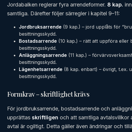
Jordabalken reglerar fyra arrendeformer.
8 kap.
inn
samtliga. Därefter följer särregler i kapitel 9–11:
Jordbruksarrende
(9 kap.) – jord upplåts för ”br
besittningsskydd.
Bostadsarrende
(10 kap.) – rätt att uppföra eller
besittningsskydd.
Anläggningsarrende
(11 kap.) – förvärvsverksam
besittningsskydd.
Lägenhetsarrende
(8 kap. enbart) – övrigt, t.ex. 
besittningsskydd.
Formkrav – skriftlighet krävs
För jordbruksarrende, bostadsarrende och anläggni
upprättas
skriftligen
och att samtliga avtalsvillkor 
avtal är ogiltigt. Detta gäller även ändringar och tillä