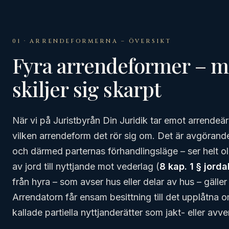
01 · ARRENDEFORMERNA – ÖVERSIKT
Fyra arrendeformer – m
skiljer sig skarpt
När vi på Juristbyrån Din Juridik tar emot arrendeär
vilken arrendeform det rör sig om. Det är avgörand
och därmed parternas förhandlingsläge – ser helt ol
av jord till nyttjande mot vederlag (
8 kap. 1 § jord
från hyra – som avser hus eller delar av hus – gäll
Arrendatorn får ensam besittning till det upplåtna om
kallade partiella nyttjanderätter som jakt- eller avve