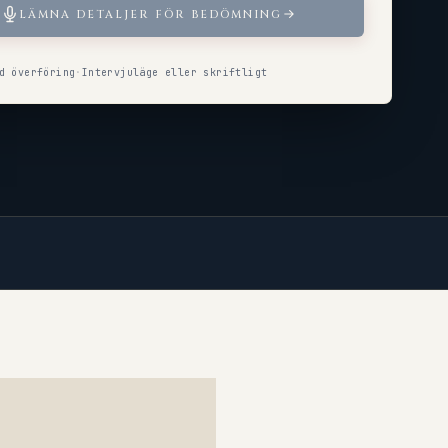
LÄMNA DETALJER FÖR BEDÖMNING
d överföring
·
Intervjuläge eller skriftligt