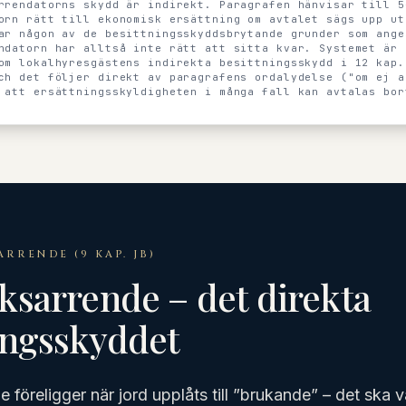
rrendatorns skydd är indirekt. Paragrafen hänvisar till 5
orn rätt till ekonomisk ersättning om avtalet sägs upp ut
ar någon av de besittningsskyddsbrytande grunder som ange
ndatorn har alltså inte rätt att sitta kvar. Systemet är 
om lokalhyresgästens indirekta besittningsskydd i 12 kap.
ch det följer direkt av paragrafens ordalydelse ("om ej a
 att ersättningsskyldigheten i många fall kan avtalas bor
ARRENDE (9 KAP. JB)
ksarrende – det direkta
ingsskyddet
 föreligger när jord upplåts till ”brukande” – det ska 