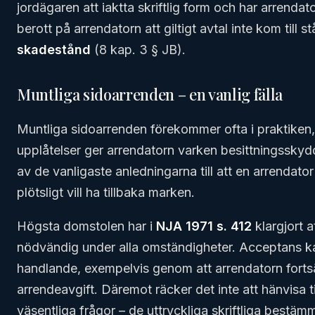
jordägaren att iaktta skriftlig form och har arrendator
berott på arrendatorn att giltigt avtal inte kom till st
skadestånd
(8 kap. 3 § JB).
Muntliga sidoarrenden – en vanlig fälla
Muntliga sidoarrenden förekommer ofta i praktiken,
upplåtelser ger arrendatorn varken besittningsskydd e
av de vanligaste anledningarna till att en arrendato
plötsligt vill ha tillbaka marken.
Högsta domstolen har i
NJA 1971 s. 412
klargjort a
nödvändig under alla omständigheter. Acceptans 
handlande, exempelvis genom att arrendatorn forts
arrendeavgift. Däremot räcker det inte att hänvisa 
väsentliga frågor – de uttryckliga skriftliga bestämm