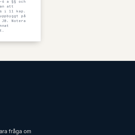
–6 a §§ och
an att
s i 11 kap.
uppbyggt på
 JB. Notera
nnat
t.
vara fråga om