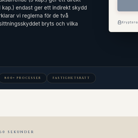
kap.) endast ger ett indirekt skydd
förklarar vi reglerna för de två
Kryptera
ittningsskyddet bryts och vilka
800+ PROCESSER
FASTIGHETSRÄTT
 60 SEKUNDER