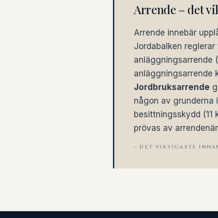
Arrende – det vi
Arrende innebär upplå
Jordabalken reglerar 
anläggningsarrende (1
anläggningsarrende 
Jordbruksarrende
g
någon av grunderna i 
besittningsskydd (11 k
prövas av arrendenäm
– DET VIKTIGASTE INNA