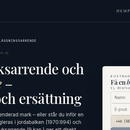
HEM
LÄGGNINGSARRENDE
5-31
ksarrende och
e
–
KOSTNAD
Få en
Vi återk
ch ersättning
enderad mark – eller står du inför en
leras i jordabalken (1970:994) och
uksarrende (9 kap.) ger ett direkt