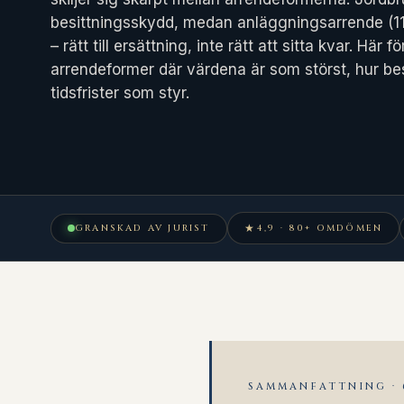
besittningsskydd, medan anläggningsarrende (11 
– rätt till ersättning, inte rätt att sitta kvar. Här 
arrendeformer där värdena är som störst, hur bes
tidsfrister som styr.
★
GRANSKAD AV JURIST
4,9 · 80+ OMDÖMEN
SAMMANFATTNING ·