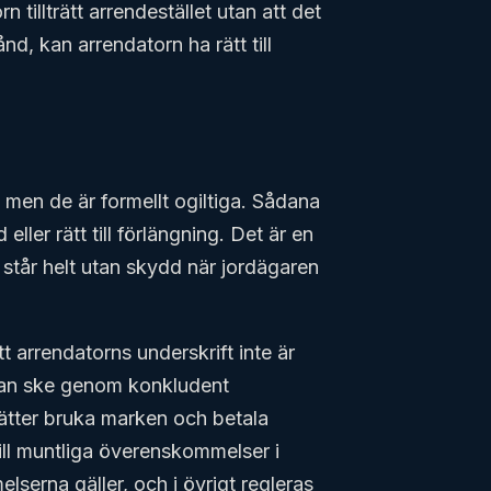
n tillträtt arrendestället utan att det
ånd, kan arrendatorn ha rätt till
 men de är formellt ogiltiga. Sådana
ller rätt till förlängning. Det är en
r står helt utan skydd när jordägaren
tt arrendatorns underskrift inte är
kan ske genom konkludent
ätter bruka marken och betala
till muntliga överenskommelser i
elserna gäller, och i övrigt regleras