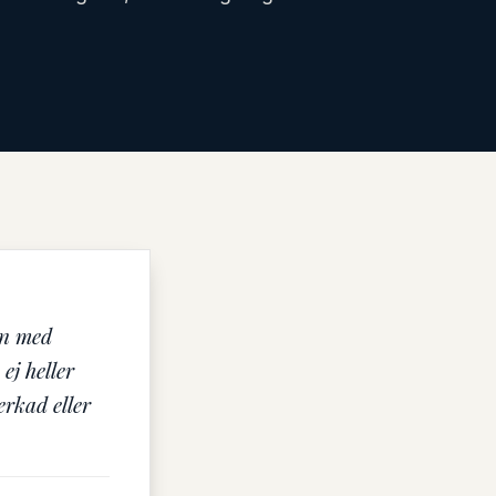
rn med
ej heller
rkad eller