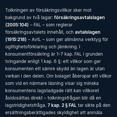
Tolkningen av försäkringsvillkor sker mot
bakgrund av två lagar:
försäkringsavtalslagen
(2005:104)
– FAL – som reglerar
försäkringsavtalets innehåll, och
avtalslagen
(1915:218)
– AvtL – som ger allmänna verktyg för
ogiltighetsförklaring och jämkning. I
konsumentförsäkring är 1–7 kap. FAL i grunden
tvingande enligt 1 kap. 6 §: ett villkor som ger
konsumenten ett sämre skydd än lagen är utan
verkan i den delen. Om bolaget åberopar ett villkor
som vid en närmare läsning visar sig minska
konsumentens lagstadgade rätt kan villkoret
åsidosättas direkt – tolkningsfrågan blir då en
lagstridighetsfråga.
7 kap. 2 § FAL
tar sikte på den
ersättningsberättigades skyldighet att anmäla