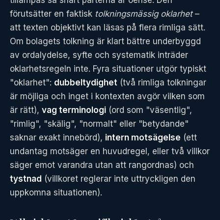
tillämpas så snart parterna är oense. Den
förutsätter en faktisk
tolkningsmässig oklarhet
–
att texten objektivt kan läsas på flera rimliga sätt.
Om bolagets tolkning är klart bättre underbyggd
av ordalydelse, syfte och systematik inträder
oklarhetsregeln inte. Fyra situationer utgör typiskt
"oklarhet":
dubbeltydighet
(två rimliga tolkningar
är möjliga och inget i kontexten avgör vilken som
är rätt),
vag terminologi
(ord som "väsentlig",
"rimlig", "skälig", "normalt" eller "betydande"
saknar exakt innebörd),
intern motsägelse
(ett
undantag motsäger en huvudregel, eller två villkor
säger emot varandra utan att rangordnas) och
tystnad
(villkoret reglerar inte uttryckligen den
uppkomna situationen).