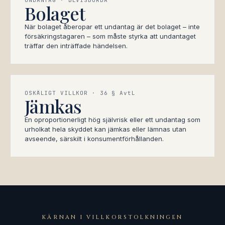
UNDANTAG · BEVISBÖRDA
Bolaget
När bolaget åberopar ett undantag är det bolaget – inte
försäkringstagaren – som måste styrka att undantaget
träffar den inträffade händelsen.
OSKÄLIGT VILLKOR · 36 § AvtL
Jämkas
En oproportionerligt hög självrisk eller ett undantag som
urholkat hela skyddet kan jämkas eller lämnas utan
avseende, särskilt i konsumentförhållanden.
KÄRNAN I VILLKORSTOLKNINGEN