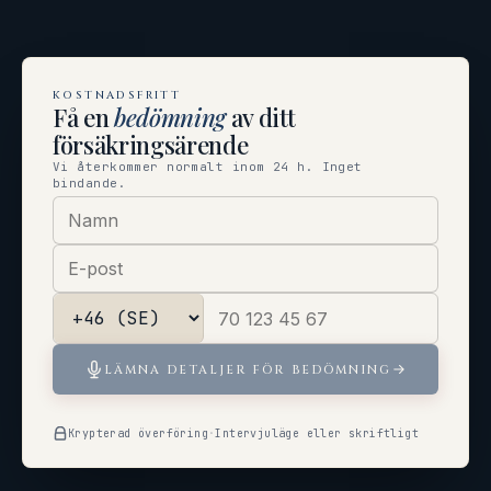
KOSTNADSFRITT
Få en
bedömning
av ditt
försäkringsärende
Vi återkommer normalt inom 24 h. Inget
bindande.
LÄMNA DETALJER FÖR BEDÖMNING
Krypterad överföring
·
Intervjuläge eller skriftligt