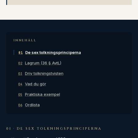
INNEHÅLL
De sex tolkningsprinciperna
01
Lagrum (36 § AvtL)
02
Driv tolkningstvisten
03
Vad du gör
04
Praktiska exempel
05
Ordlista
06
01 · DE SEX TOLKNINGSPRINCIPERNA