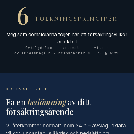
6
TOLKNINGSPRINCIPER
steg som domstolarna följer när ett försäkringsvillkor
är oklart
Ordalydelse · systematik · syfte ·
oklarhetsregeln · branschpraxis · 36 § AvtL
KOSTNADSFRITT
Få en
bedömning
av ditt
försäkringsärende
Vi återkommer normalt inom 24 h – avslag, oklara
villkor, undantag, självrisk och nedsättning i