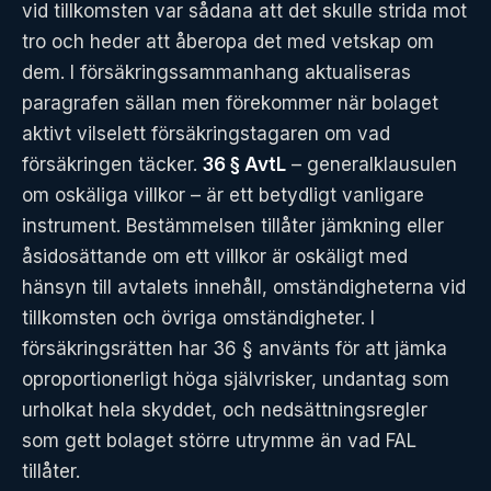
vid tillkomsten var sådana att det skulle strida mot
tro och heder att åberopa det med vetskap om
dem. I försäkringssammanhang aktualiseras
paragrafen sällan men förekommer när bolaget
aktivt vilselett försäkringstagaren om vad
försäkringen täcker.
36 § AvtL
– generalklausulen
om oskäliga villkor – är ett betydligt vanligare
instrument. Bestämmelsen tillåter jämkning eller
åsidosättande om ett villkor är oskäligt med
hänsyn till avtalets innehåll, omständigheterna vid
tillkomsten och övriga omständigheter. I
försäkringsrätten har 36 § använts för att jämka
oproportionerligt höga självrisker, undantag som
urholkat hela skyddet, och nedsättningsregler
som gett bolaget större utrymme än vad FAL
tillåter.