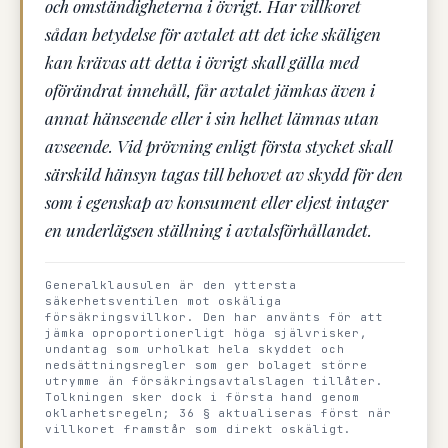
och omständigheterna i övrigt. Har villkoret
sådan betydelse för avtalet att det icke skäligen
kan krävas att detta i övrigt skall gälla med
oförändrat innehåll, får avtalet jämkas även i
annat hänseende eller i sin helhet lämnas utan
avseende. Vid prövning enligt första stycket skall
särskild hänsyn tagas till behovet av skydd för den
som i egenskap av konsument eller eljest intager
en underlägsen ställning i avtalsförhållandet.
Generalklausulen är den yttersta
säkerhetsventilen mot oskäliga
försäkringsvillkor. Den har använts för att
jämka oproportionerligt höga självrisker,
undantag som urholkat hela skyddet och
nedsättningsregler som ger bolaget större
utrymme än försäkringsavtalslagen tillåter.
Tolkningen sker dock i första hand genom
oklarhetsregeln; 36 § aktualiseras först när
villkoret framstår som direkt oskäligt.