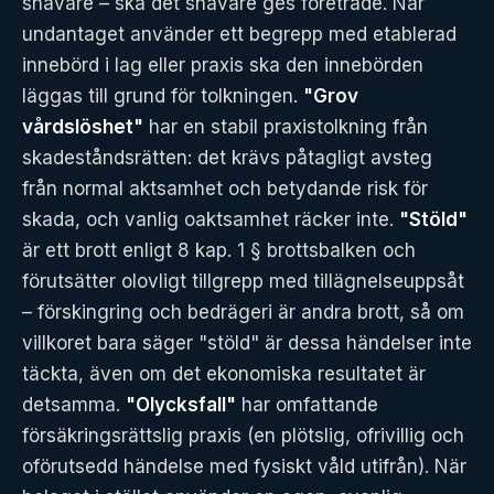
snävare – ska det snävare ges företräde. När
undantaget använder ett begrepp med etablerad
innebörd i lag eller praxis ska den innebörden
läggas till grund för tolkningen.
"Grov
vårdslöshet"
har en stabil praxistolkning från
skadeståndsrätten: det krävs påtagligt avsteg
från normal aktsamhet och betydande risk för
skada, och vanlig oaktsamhet räcker inte.
"Stöld"
är ett brott enligt 8 kap. 1 § brottsbalken och
förutsätter olovligt tillgrepp med tillägnelseuppsåt
– förskingring och bedrägeri är andra brott, så om
villkoret bara säger "stöld" är dessa händelser inte
täckta, även om det ekonomiska resultatet är
detsamma.
"Olycksfall"
har omfattande
försäkringsrättslig praxis (en plötslig, ofrivillig och
oförutsedd händelse med fysiskt våld utifrån). När