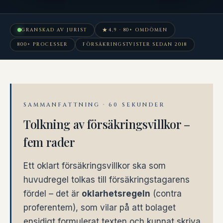
★
GRANSKAD AV JURIST
4,9 · 80+ OMDÖMEN
800+ PROCESSER
FÖRSÄKRINGSTVISTER SEDAN 2018
SAMMANFATTNING · 60 SEKUNDER
Tolkning av försäkringsvillkor –
fem rader
Ett oklart försäkringsvillkor ska som
huvudregel tolkas till försäkringstagarens
fördel – det är
oklarhetsregeln
(contra
proferentem), som vilar på att bolaget
ensidigt formulerat texten och kunnat skriva