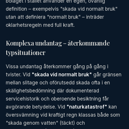
bolaget i stället använder en egen, ovanlig
definition – exempelvis "skada vid normalt bruk"
utan att definiera "normalt bruk" – inträder
oklarhetsregeln med full kraft.
Komplexa undantag – återkommande
typsituationer
Vissa undantag återkommer gång på gång i
tvister. Vid
"skada vid normalt bruk"
går gränsen
mellan slitage och oförutsedd skada ofta i en
skälighetsbedömning där dokumenterad
servicehistorik och oberoende besiktning får
avgörande betydelse. Vid
"naturkatastrof"
kan
översvämning vid kraftigt regn klassas både som
"skada genom vatten" (täckt) och