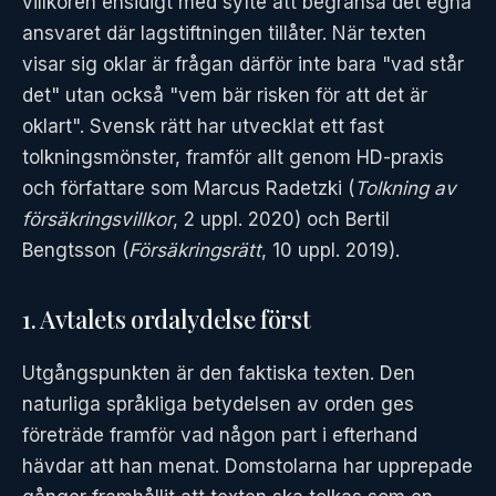
villkoren ensidigt med syfte att begränsa det egna
ansvaret där lagstiftningen tillåter. När texten
visar sig oklar är frågan därför inte bara "vad står
det" utan också "vem bär risken för att det är
oklart". Svensk rätt har utvecklat ett fast
tolkningsmönster, framför allt genom HD-praxis
och författare som Marcus Radetzki (
Tolkning av
försäkringsvillkor
, 2 uppl. 2020) och Bertil
Bengtsson (
Försäkringsrätt
, 10 uppl. 2019).
1. Avtalets ordalydelse först
Utgångspunkten är den faktiska texten. Den
naturliga språkliga betydelsen av orden ges
företräde framför vad någon part i efterhand
hävdar att han menat. Domstolarna har upprepade