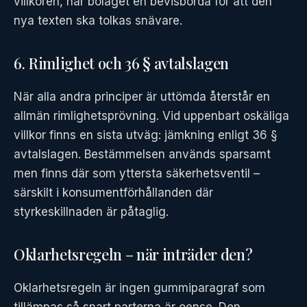
villkoren, har bolaget en bevisbörda för att den
nya texten ska tolkas snävare.
6. Rimlighet och 36 § avtalslagen
När alla andra principer är uttömda återstår en
allmän rimlighetsprövning. Vid uppenbart oskäliga
villkor finns en sista utväg: jämkning enligt 36 §
avtalslagen. Bestämmelsen används sparsamt
men finns där som yttersta säkerhetsventil –
särskilt i konsumentförhållanden där
styrkeskillnaden är påtaglig.
Oklarhetsregeln – när inträder den?
Oklarhetsregeln är ingen gummiparagraf som