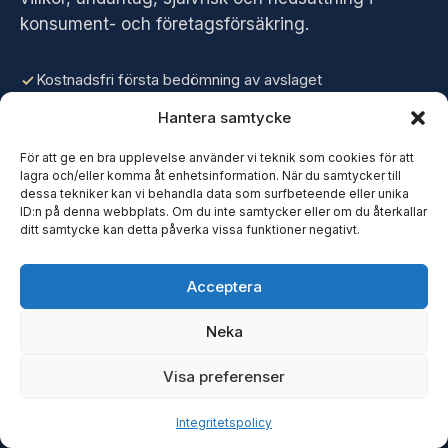
konsument- och företagsförsäkring.
Kostnadsfri första bedömning av avslaget
Granskning av oklara villkor och undantag
Hantera samtycke
Ombud vid samtliga tingsrätter och ARN
Hela landet – fysiskt eller digitalt
För att ge en bra upplevelse använder vi teknik som cookies för att
lagra och/eller komma åt enhetsinformation. När du samtycker till
dessa tekniker kan vi behandla data som surfbeteende eller unika
ID:n på denna webbplats. Om du inte samtycker eller om du återkallar
FÖREDRAR DU ATT PRATA?
08-189 891
ditt samtycke kan detta påverka vissa funktioner negativt.
Acceptera
Neka
Visa preferenser
Lämna detaljer för bedömning
Integritetspolicy
Beskriv kort situationen – vilket villkor och vilket bolag.