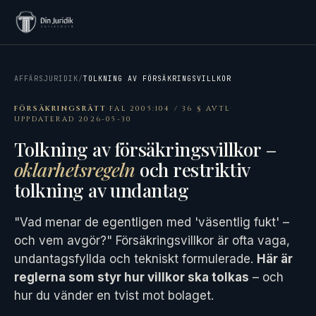
AFFÄRSJURIDIK
/
TOLKNING AV FÖRSÄKRINGSVILLKOR
FÖRSÄKRINGSRÄTT
·
FAL 2005:104 / 36 § AVTL
·
UPPDATERAD 2026-05-30
Tolkning av försäkringsvillkor –
oklarhetsregeln
och restriktiv
tolkning av undantag
"Vad menar de egentligen med 'väsentlig fukt' –
och vem avgör?" Försäkringsvillkor är ofta vaga,
undantagsfyllda och tekniskt formulerade.
Här är
reglerna som styr hur villkor ska tolkas
– och
hur du vänder en tvist mot bolaget.