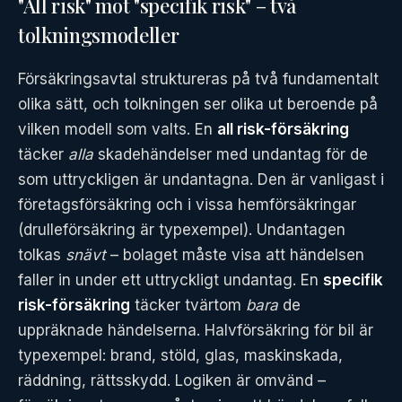
"All risk" mot "specifik risk" – två
tolkningsmodeller
Försäkringsavtal struktureras på två fundamentalt
olika sätt, och tolkningen ser olika ut beroende på
vilken modell som valts. En
all risk-försäkring
täcker
alla
skadehändelser med undantag för de
som uttryckligen är undantagna. Den är vanligast i
företagsförsäkring och i vissa hemförsäkringar
(drulleförsäkring är typexempel). Undantagen
tolkas
snävt
– bolaget måste visa att händelsen
faller in under ett uttryckligt undantag. En
specifik
risk-försäkring
täcker tvärtom
bara
de
uppräknade händelserna. Halvförsäkring för bil är
typexempel: brand, stöld, glas, maskinskada,
räddning, rättsskydd. Logiken är omvänd –