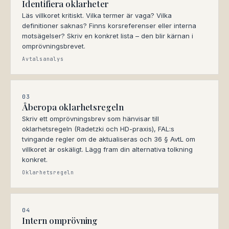
Identifiera oklarheter
Läs villkoret kritiskt. Vilka termer är vaga? Vilka
definitioner saknas? Finns korsreferenser eller interna
motsägelser? Skriv en konkret lista – den blir kärnan i
omprövningsbrevet.
Avtalsanalys
03
Åberopa oklarhetsregeln
Skriv ett omprövningsbrev som hänvisar till
oklarhetsregeln (Radetzki och HD-praxis), FAL:s
tvingande regler om de aktualiseras och 36 § AvtL om
villkoret är oskäligt. Lägg fram din alternativa tolkning
konkret.
Oklarhetsregeln
04
Intern omprövning