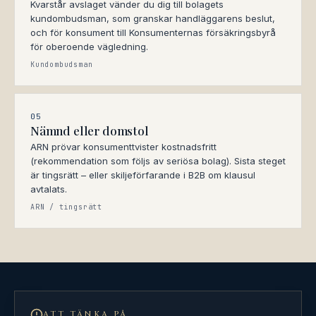
Kvarstår avslaget vänder du dig till bolagets
kundombudsman, som granskar handläggarens beslut,
och för konsument till Konsumenternas försäkringsbyrå
för oberoende vägledning.
Kundombudsman
05
Nämnd eller domstol
ARN prövar konsumenttvister kostnadsfritt
(rekommendation som följs av seriösa bolag). Sista steget
är tingsrätt – eller skiljeförfarande i B2B om klausul
avtalats.
ARN / tingsrätt
ATT TÄNKA PÅ