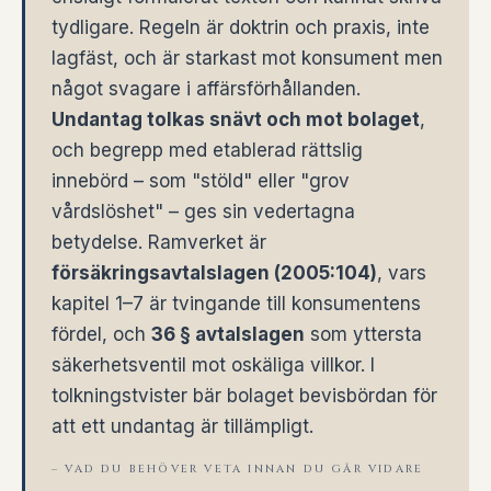
tydligare. Regeln är doktrin och praxis, inte
lagfäst, och är starkast mot konsument men
något svagare i affärsförhållanden.
Undantag tolkas snävt och mot bolaget
,
och begrepp med etablerad rättslig
innebörd – som "stöld" eller "grov
vårdslöshet" – ges sin vedertagna
betydelse. Ramverket är
försäkringsavtalslagen (2005:104)
, vars
kapitel 1–7 är tvingande till konsumentens
fördel, och
36 § avtalslagen
som yttersta
säkerhetsventil mot oskäliga villkor. I
tolkningstvister bär bolaget bevisbördan för
att ett undantag är tillämpligt.
– VAD DU BEHÖVER VETA INNAN DU GÅR VIDARE