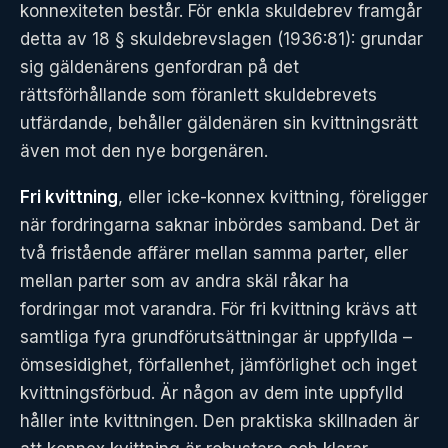
konnexiteten består. För enkla skuldebrev framgår
detta av 18 § skuldebrevslagen (1936:81): grundar
sig gäldenärens genfordran på det
rättsförhållande som föranlett skuldebrevets
utfärdande, behåller gäldenären sin kvittningsrätt
även mot den nye borgenären.
Fri kvittning
, eller icke-konnex kvittning, föreligger
när fordringarna saknar inbördes samband. Det är
två fristående affärer mellan samma parter, eller
mellan parter som av andra skäl råkar ha
fordringar mot varandra. För fri kvittning krävs att
samtliga fyra grundförutsättningar är uppfyllda –
ömsesidighet, förfallenhet, jämförlighet och inget
kvittningsförbud. Är någon av dem inte uppfylld
håller inte kvittningen. Den praktiska skillnaden är