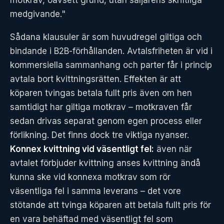
motkrav, oavsett grund, utan säljarens skriftliga
medgivande."
Sådana klausuler är som huvudregel giltiga och
bindande i B2B-förhållanden. Avtalsfriheten är vid i
kommersiella sammanhang och parter får i princip
avtala bort kvittningsrätten. Effekten är att
köparen tvingas betala fullt pris även om hen
samtidigt har giltiga motkrav – motkraven får
sedan drivas separat genom egen process eller
förlikning. Det finns dock tre viktiga nyanser.
Konnex kvittning vid väsentligt fel:
även när
avtalet förbjuder kvittning anses kvittning ändå
kunna ske vid konnexa motkrav som rör
väsentliga fel i samma leverans – det vore
stötande att tvinga köparen att betala fullt pris för
en vara behäftad med väsentligt fel som