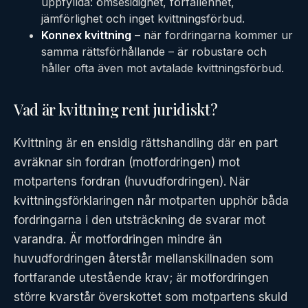
uppfyllda: ömsesidighet, förfallenhet,
jämförlighet och inget kvittningsförbud.
Konnex kvittning
– när fordringarna kommer ur
samma rättsförhållande – är robustare och
håller ofta även mot avtalade kvittningsförbud.
Vad är kvittning rent juridiskt?
Kvittning är en ensidig rättshandling där en part
avräknar sin fordran (motfordringen) mot
motpartens fordran (huvudfordringen). När
kvittningsförklaringen når motparten upphör båda
fordringarna i den utsträckning de svarar mot
varandra. Är motfordringen mindre än
huvudfordringen återstår mellanskillnaden som
fortfarande utestående krav; är motfordringen
större kvarstår överskottet som motpartens skuld