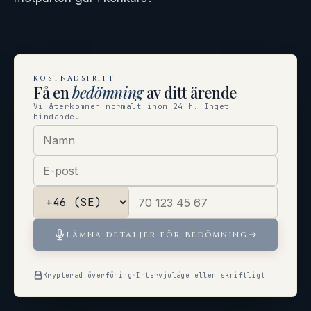
KOSTNADSFRITT
Få en
bedömning
av ditt ärende
Vi återkommer normalt inom 24 h. Inget
bindande.
LÄMNA DETALJER FÖR BEDÖMNING
Krypterad överföring
·
Intervjuläge eller skriftligt