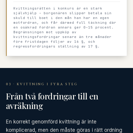
Kvittningsrätten i konkurs är en stark
självhjälp – borgenären slipper betala sin
skuld till boet i den mån han har en egen
motfordran, och får därmed full täckning där
en osäkrad fordran annars ger 0–15 procent.
Begränsningen mot uppköp av
kvittningsfordringar senare än tre månader
före fristdagen följer av 16 §, och
regressfordringars ställning av 17 §.
03 · KVITTNING I FYRA STEG
Från två fordringar till en
avräkning
En korrekt genomförd kvittning är inte
komplicerad, men den måste göras i rätt ordning