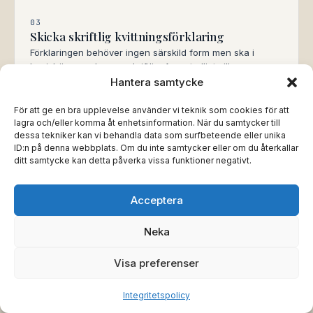
03
Skicka skriftlig kvittningsförklaring
Förklaringen behöver ingen särskild form men ska i
bevishänseende vara skriftlig. Ange tydligt vilka
fordringar som kvittas, kvittningsbeloppet och eventuell
Hantera samtycke
mellanskillnad. Skicka med spårbar leveransmetod – e-
post räcker, men rekommenderat brev är säkrare.
För att ge en bra upplevelse använder vi teknik som cookies för att
lagra och/eller komma åt enhetsinformation. När du samtycker till
Viljeförklaring
dessa tekniker kan vi behandla data som surfbeteende eller unika
ID:n på denna webbplats. Om du inte samtycker eller om du återkallar
ditt samtycke kan detta påverka vissa funktioner negativt.
04
Kräv återstoden
Acceptera
Var motfordringen mindre, fakturera mellanskillnaden
separat med ny förfallodag. Var motfordringen större,
Neka
kräv motparten på överskottet på vanligt sätt. Vägrar
motparten erkänna kvittningen åberopas den som
Visa preferenser
invändning i en eventuell betalningsprocess.
Slutreglering
Integritetspolicy