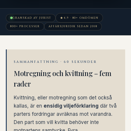
★
GRANSKAD AV JURIST
4,9 · 80+ OMDÖMEN
800+ PROCESSER
AFFÄRSJURIDIK SEDAN 2018
SAMMANFATTNING · 60 SEKUNDER
Motregning och kvittning – fem
rader
Kvittning, eller motregning som det också
kallas, är en
ensidig viljeförklaring
där två
parters fordringar avräknas mot varandra.
Den part som vill kvitta behöver inte
motpartens samtycke. Fyra