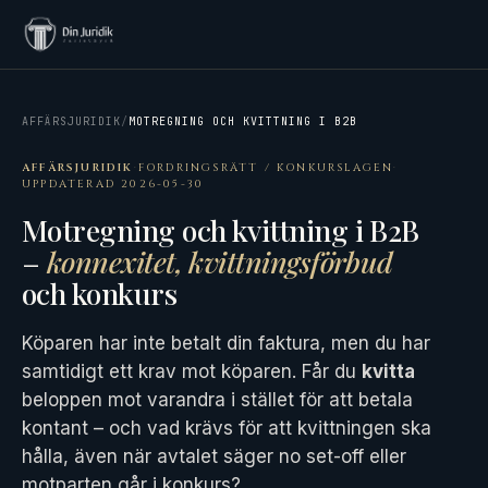
AFFÄRSJURIDIK
/
MOTREGNING OCH KVITTNING I B2B
AFFÄRSJURIDIK
·
FORDRINGSRÄTT / KONKURSLAGEN
·
UPPDATERAD 2026-05-30
Motregning och kvittning i B2B
–
konnexitet, kvittningsförbud
och konkurs
Köparen har inte betalt din faktura, men du har
samtidigt ett krav mot köparen. Får du
kvitta
beloppen mot varandra i stället för att betala
kontant – och vad krävs för att kvittningen ska
hålla, även när avtalet säger no set-off eller
motparten går i konkurs?