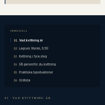
INNEHÅLL
Vad kvittning är
01
Lagrum (KonkL 5:15)
02
Kvittning i fyra steg
03
Så genomför du kvittning
04
Praktiska typsituationer
05
Ordlista
06
01 · VAD KVITTNING ÄR