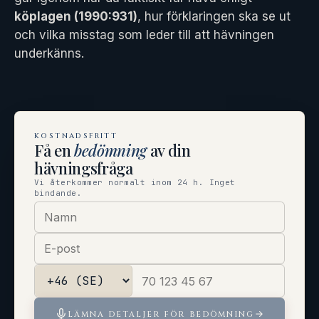
köplagen (1990:931)
, hur förklaringen ska se ut
och vilka misstag som leder till att hävningen
underkänns.
KOSTNADSFRITT
Få en
bedömning
av din
hävningsfråga
Vi återkommer normalt inom 24 h. Inget
bindande.
LÄMNA DETALJER FÖR BEDÖMNING