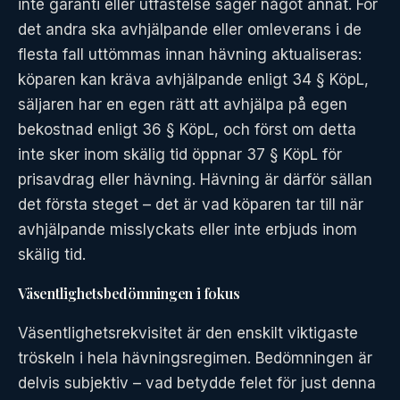
inte garanti eller utfästelse säger något annat. För
det andra ska avhjälpande eller omleverans i de
flesta fall uttömmas innan hävning aktualiseras:
köparen kan kräva avhjälpande enligt 34 § KöpL,
säljaren har en egen rätt att avhjälpa på egen
bekostnad enligt 36 § KöpL, och först om detta
inte sker inom skälig tid öppnar 37 § KöpL för
prisavdrag eller hävning. Hävning är därför sällan
det första steget – det är vad köparen tar till när
avhjälpande misslyckats eller inte erbjuds inom
skälig tid.
Väsentlighetsbedömningen i fokus
Väsentlighetsrekvisitet är den enskilt viktigaste
tröskeln i hela hävningsregimen. Bedömningen är
delvis subjektiv – vad betydde felet för just denna