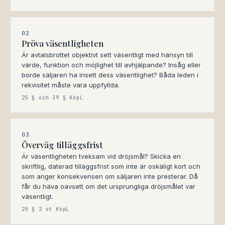
02
Pröva väsentligheten
Är avtalsbrottet objektivt sett väsentligt med hänsyn till
värde, funktion och möjlighet till avhjälpande? Insåg eller
borde säljaren ha insett dess väsentlighet? Båda leden i
rekvisitet måste vara uppfyllda.
25 § och 39 § KöpL
03
Överväg tilläggsfrist
Är väsentligheten tveksam vid dröjsmål? Skicka en
skriftlig, daterad tilläggsfrist som inte är oskäligt kort och
som anger konsekvensen om säljaren inte presterar. Då
får du häva oavsett om det ursprungliga dröjsmålet var
väsentligt.
25 § 2 st KöpL