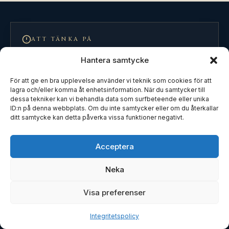
ATT TÄNKA PÅ
En felaktig hävning kan göra dig till
Hantera samtycke
avtalsbrytaren
För att ge en bra upplevelse använder vi teknik som cookies för att
lagra och/eller komma åt enhetsinformation. När du samtycker till
Den vanligaste anledningen till att en hävning
dessa tekniker kan vi behandla data som surfbeteende eller unika
ID:n på denna webbplats. Om du inte samtycker eller om du återkallar
underkänns i tingsrätt är inte att avtalsbrottet
ditt samtycke kan detta påverka vissa funktioner negativt.
saknas – utan att det inte uppfyller
väsentlighetsrekvisitet i 25 § eller 39 § KöpL.
Acceptera
Förhasta dig inte. När hävningen underkänns
har du själv begått avtalsbrott genom att inte
Neka
fullfölja köpet, och säljaren kan i värsta fall
vända situationen och kräva skadestånd för din
Visa preferenser
felaktiga hävning. Är väsentligheten tveksam
vid dröjsmål: ge en skriftlig tilläggsfrist enligt 25
Integritetspolicy