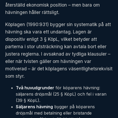
återställd ekonomisk position – men bara om
hävningen håller rättsligt.
Köplagen (1990:931) bygger sin systematik på att
hävning ska vara ett undantag. Lagen är
dispositiv enligt 3 § KöpL, vilket betyder att
parterna i stor utsträckning kan avtala bort eller
justera reglerna. I avsaknad av tydliga klausuler –
eller när tvisten gäller om hävningen var
motiverad – är det köplagens väsentlighetsrekvisit
som styr.
Två huvudgrunder
för köparens hävning:
säljarens dröjsmål (25 § KöpL) och fel i varan
(39 § KöpL).
Säljarens hävning
bygger på köparens
dröjsmål med betalning eller bristande