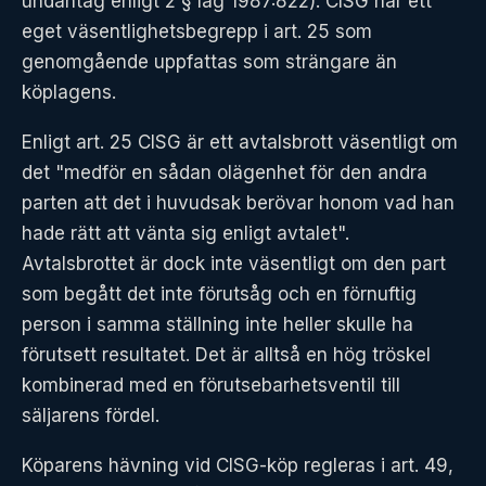
undantag enligt 2 § lag 1987:822). CISG har ett
eget väsentlighetsbegrepp i art. 25 som
genomgående uppfattas som strängare än
köplagens.
Enligt art. 25 CISG är ett avtalsbrott väsentligt om
det "medför en sådan olägenhet för den andra
parten att det i huvudsak berövar honom vad han
hade rätt att vänta sig enligt avtalet".
Avtalsbrottet är dock inte väsentligt om den part
som begått det inte förutsåg och en förnuftig
person i samma ställning inte heller skulle ha
förutsett resultatet. Det är alltså en hög tröskel
kombinerad med en förutsebarhetsventil till
säljarens fördel.
Köparens hävning vid CISG-köp regleras i art. 49,