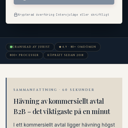
Krypterad överföring
·
Intervjuläge eller skriftligt
★
GRANSKAD AV JURIST
4,9 · 80+ OMDÖMEN
800+ PROCESSER
KÖPRÄTT SEDAN 2018
SAMMANFATTNING · 60 SEKUNDER
Hävning av kommersiellt avtal
B2B – det viktigaste på en minut
I ett kommersiellt avtal ligger hävning högst