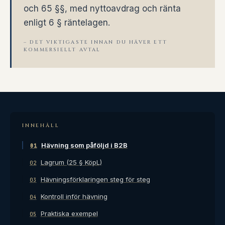
och 65 §§, med nyttoavdrag och ränta
enligt 6 § räntelagen.
– DET VIKTIGASTE INNAN DU HÄVER ETT
KOMMERSIELLT AVTAL
INNEHÅLL
Hävning som påföljd i B2B
01
Lagrum (25 § KöpL)
02
Hävningsförklaringen steg för steg
03
Kontroll inför hävning
04
Praktiska exempel
05