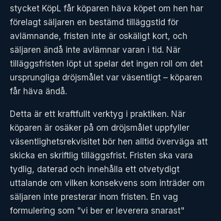
stycket KöpL får köparen häva köpet om hen har
förelagt säljaren en bestämd tilläggstid för
avlämnande, fristen inte är oskäligt kort, och
säljaren ändå inte avlämnar varan i tid. När
tilläggsfristen löpt ut spelar det ingen roll om det
ursprungliga dröjsmålet var väsentligt – köparen
får häva ändå.
Detta är ett kraftfullt verktyg i praktiken. När
köparen är osäker på om dröjsmålet uppfyller
väsentlighetsrekvisitet bör hen alltid överväga att
skicka en skriftlig tilläggsfrist. Fristen ska vara
tydlig, daterad och innehålla ett otvetydigt
uttalande om vilken konsekvens som inträder om
säljaren inte presterar inom fristen. En vag
formulering som "vi ber er leverera snarast"