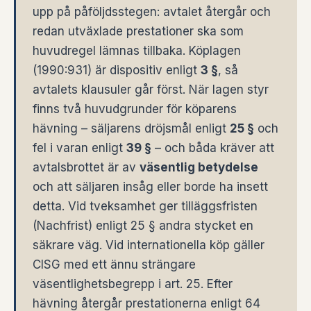
upp på påföljdsstegen: avtalet återgår och
redan utväxlade prestationer ska som
huvudregel lämnas tillbaka. Köplagen
(1990:931) är dispositiv enligt
3 §
, så
avtalets klausuler går först. När lagen styr
finns två huvudgrunder för köparens
hävning – säljarens dröjsmål enligt
25 §
och
fel i varan enligt
39 §
– och båda kräver att
avtalsbrottet är av
väsentlig betydelse
och att säljaren insåg eller borde ha insett
detta. Vid tveksamhet ger tilläggsfristen
(Nachfrist) enligt 25 § andra stycket en
säkrare väg. Vid internationella köp gäller
CISG med ett ännu strängare
väsentlighetsbegrepp i art. 25. Efter
hävning återgår prestationerna enligt 64