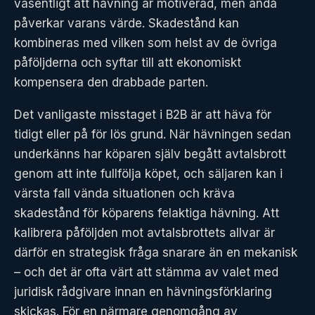
väsentligt att hävning är motiverad, men ändå
påverkar varans värde. Skadestånd kan
kombineras med vilken som helst av de övriga
påföljderna och syftar till att ekonomiskt
kompensera den drabbade parten.
Det vanligaste misstaget i B2B är att häva för
tidigt eller på för lös grund. När hävningen sedan
underkänns har köparen själv begått avtalsbrott
genom att inte fullfölja köpet, och säljaren kan i
värsta fall vända situationen och kräva
skadestånd för köparens felaktiga hävning. Att
kalibrera påföljden mot avtalsbrottets allvar är
därför en strategisk fråga snarare än en mekanisk
– och det är ofta värt att stämma av valet med
juridisk rådgivare innan en hävningsförklaring
skickas. För en närmare genomgång av