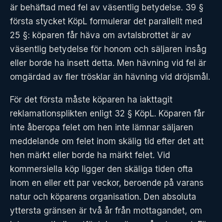
är behäftad med fel av väsentlig betydelse. 39 §
första stycket KöpL formulerar det parallellt med
25 §: köparen får häva om avtalsbrottet är av
väsentlig betydelse för honom och säljaren insåg
eller borde ha insett detta. Men hävning vid fel är
omgärdad av fler trösklar än hävning vid dröjsmål.
För det första måste köparen ha iakttagit
reklamationsplikten enligt 32 § KöpL. Köparen får
inte åberopa felet om hen inte lämnar säljaren
meddelande om felet inom skälig tid efter det att
hen märkt eller borde ha märkt felet. Vid
kommersiella köp ligger den skäliga tiden ofta
inom en eller ett par veckor, beroende på varans
natur och köparens organisation. Den absoluta
yttersta gränsen är två år från mottagandet, om