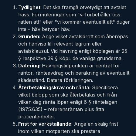
Tydlighet:
Det ska framgå otvetydigt att avtalet
hävs. Formuleringar som "vi förbehåller oss
rätten att" eller "vi kommer eventuellt att" duger
inte – häv betyder häv.
Grunden:
Ange vilket avtalsbrott som åberopas
och hänvisa till relevant lagrum eller
avtalsklausul. Vid hävning enligt köplagen är 25
§ respektive 39 § KöpL de vanliga grunderna.
Datering:
Hävningstidpunkten är central för
räntor, ränteavdrag och beräkning av eventuellt
skadestånd. Datera förklaringen.
Återbetalningskrav och ränta:
Specificera
vilket belopp som ska återbetalas och från
vilken dag ränta löper enligt 6 § räntelagen
(1975:635) – referensräntan plus åtta
procentenheter.
Frist för verkställande:
Ange en skälig frist
inom vilken motparten ska prestera