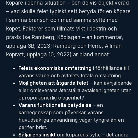
köpare i denna situation – och delvis objektiverad
– vad skulle felet typiskt sett betyda för en köpare
i samma bransch och med samma syfte med
köpet. Faktorer som tillmäts vikt i doktrin och
praxis (se Ramberg, Köplagen – en kommentar,
upplaga 3B, 2023; Ramberg och Herre, Allmän
köprätt, upplaga 10, 2022) är bland annat:
Felets ekonomiska omfattning
i förhållande till
varans värde och avtalets totala omslutning.
Möjligheten att åtgärda felet
– kan avhjälpande
eller omleverans återställa avtalsenligheten utan
oproportionerlig olägenhet?
Varans funktionella betydelse
– en
kärnegenskap som påverkar varans
huvudsakliga användning väger tyngre än en
perifer brist.
Säljarens insikt
om köparens syfte – det andra