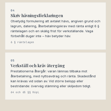
04
Skriv hävningsförklaringen
Otvetydig formulering att avtalet hävs, angiven grund och
lagrum, datering, återbetalningskrav med ränta enligt 6 §
räntelagen och en skälig frist för verkställande. Vaga
förbehåll duger inte – häv betyder häv.
6 § räntelagen
05
Verkställ och kräv återgång
Prestationerna återgår: varan lämnas tillbaka mot
återbetalning, med nyttoavdrag och ränta. Skadestånd
kan krävas vid sidan av. Vid större belopp eller
bestridande: överväg stämning eller skiljedom tidigt.
64 och 65 §§ KöpL