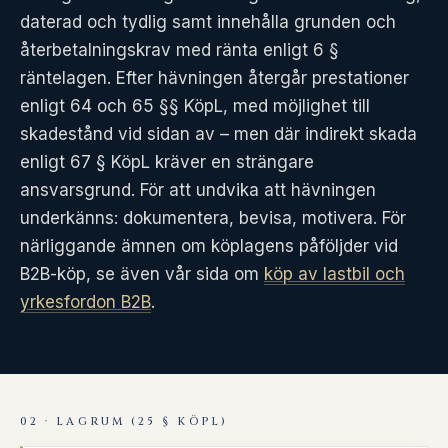
daterad och tydlig samt innehålla grunden och
återbetalningskrav med ränta enligt 6 §
räntelagen. Efter hävningen återgår prestationer
enligt 64 och 65 §§ KöpL, med möjlighet till
skadestånd vid sidan av – men där indirekt skada
enligt 67 § KöpL kräver en strängare
ansvarsgrund. För att undvika att hävningen
underkänns: dokumentera, bevisa, motivera. För
närliggande ämnen om köplagens påföljder vid
B2B-köp, se även vår sida om
köp av lastbil och
yrkesfordon B2B
.
02 · LAGRUM (25 § KÖPL)