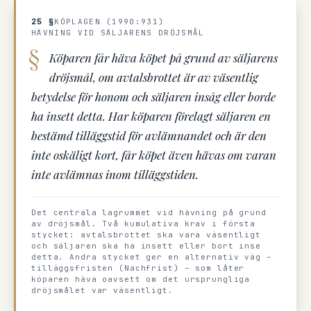
25 §
KÖPLAGEN (1990:931)
HÄVNING VID SÄLJARENS DRÖJSMÅL
Köparen får häva köpet på grund av säljarens
dröjsmål, om avtalsbrottet är av väsentlig
betydelse för honom och säljaren insåg eller borde
ha insett detta. Har köparen förelagt säljaren en
bestämd tilläggstid för avlämnandet och är den
inte oskäligt kort, får köpet även hävas om varan
inte avlämnas inom tilläggstiden.
Det centrala lagrummet vid hävning på grund
av dröjsmål. Två kumulativa krav i första
stycket: avtalsbrottet ska vara väsentligt
och säljaren ska ha insett eller bort inse
detta. Andra stycket ger en alternativ väg –
tilläggsfristen (Nachfrist) – som låter
köparen häva oavsett om det ursprungliga
dröjsmålet var väsentligt.