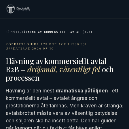
KÖPRÄTT
/
HÄVNING AV KOMMERSIELLT AVTAL (B2B)
KÖPRÄTTSGUIDE B2B
·
KÖPLAGEN 1990:931
·
UPPDATERAD 2026-05-30
Hävning av kommersiellt avtal
B2B –
dröjsmål, väsentligt fel
och
processen
Hävning är den mest
dramatiska påföljden
i ett
kommersiellt avtal – avtalet ångras och
prestationerna återlämnas. Men kraven är stränga:
avtalsbrottet måste vara av väsentlig betydelse
och säljaren ska ha insett detta. Den här guiden
går igenom när du faktiskt får häva enligt