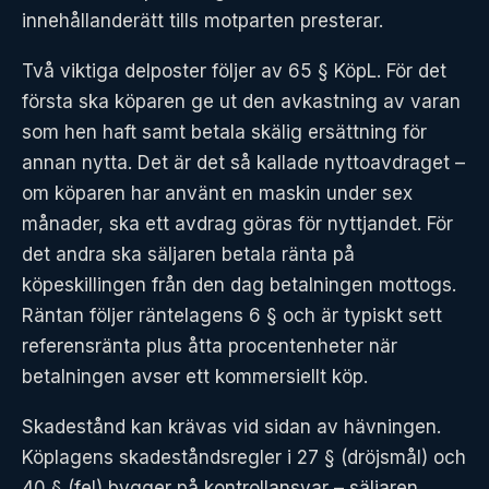
innehållanderätt tills motparten presterar.
Två viktiga delposter följer av 65 § KöpL. För det
första ska köparen ge ut den avkastning av varan
som hen haft samt betala skälig ersättning för
annan nytta. Det är det så kallade nyttoavdraget –
om köparen har använt en maskin under sex
månader, ska ett avdrag göras för nyttjandet. För
det andra ska säljaren betala ränta på
köpeskillingen från den dag betalningen mottogs.
Räntan följer räntelagens 6 § och är typiskt sett
referensränta plus åtta procentenheter när
betalningen avser ett kommersiellt köp.
Skadestånd kan krävas vid sidan av hävningen.
Köplagens skadeståndsregler i 27 § (dröjsmål) och
40 § (fel) bygger på kontrollansvar – säljaren